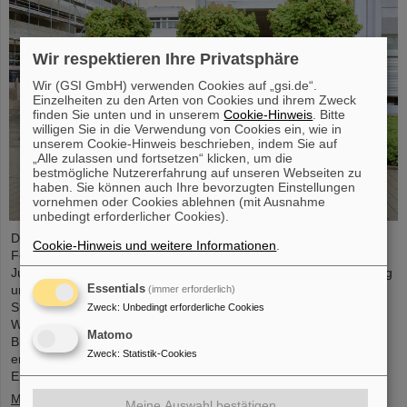
Wir respektieren Ihre Privatsphäre
Wir (GSI GmbH) verwenden Cookies auf „gsi.de“.
Einzelheiten zu den Arten von Cookies und ihrem Zweck
finden Sie unten und in unserem
Cookie-Hinweis
. Bitte
willigen Sie in die Verwendung von Cookies ein, wie in
unserem Cookie-Hinweis beschrieben, indem Sie auf
„Alle zulassen und fortsetzen“ klicken, um die
bestmögliche Nutzererfahrung auf unseren Webseiten zu
haben. Sie können auch Ihre bevorzugten Einstellungen
vornehmen oder Cookies ablehnen (mit Ausnahme
unbedingt erforderlicher Cookies).
Der Fortschritt des FAIR-Projekts und die aktuellen
Cookie-Hinweis und weitere Informationen
.
Forschungsaktivitäten standen im Mittelpunkt eines Besuchs von
Judith Pirscher, Staatssekretärin im Bundesministerium für Bildung
Essentials
und Forschung (BMBF), auf dem GSI/FAIR-Campus. Die
(immer erforderlich)
Staatssekretärin wurde von Professor Paolo Giubellino,
Zweck
:
Unbedingt erforderliche Cookies
Wissenschaftlicher Geschäftsführer von GSI und FAIR, und Jörg
Matomo
Blaurock, Technischer Geschäftsführer von GSI und FAIR,
Zweck
:
Statistik-Cookies
empfangen. Bei ihrem Besuch erhielt sie einen umfassenden
Einblick über die wissenschaftlichen…
Mehr »
Meine Auswahl bestätigen