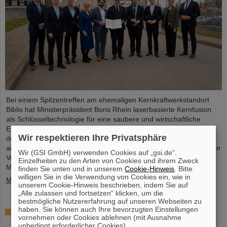
Bei einem Spitzentreffen am ehemaligen Kernkraftwerkstandort
Biblis hat Ministerpräsident Boris Rhein laserbasierte Kernfusion
als Schlüsseltechnologie für eine saubere und wirtschaftliche
Energieversorgung bezeichnet. Auch Professor Thomas Nilsson,
Wir respektieren Ihre Privatsphäre
der Wissenschaftliche Geschäftsführer von GSI und FAIR, nahm
an dem Treffen teil und unterzeichnete gemeinsam mit zahlreichen
Wir (GSI GmbH) verwenden Cookies auf „gsi.de“.
Vertreter*innen aus Politk, Wirtschaft und Wissenschaft ein
Einzelheiten zu den Arten von Cookies und ihrem Zweck
Memorandum of Understanding (MoU) zur Kernfusion.
finden Sie unten und in unserem
Cookie-Hinweis
. Bitte
willigen Sie in die Verwendung von Cookies ein, wie in
Mehr »
unserem Cookie-Hinweis beschrieben, indem Sie auf
„Alle zulassen und fortsetzen“ klicken, um die
bestmögliche Nutzererfahrung auf unseren Webseiten zu
haben. Sie können auch Ihre bevorzugten Einstellungen
Schaufenster in die Spitzenforschung: SCIENCE
vornehmen oder Cookies ablehnen (mit Ausnahme
POP-UP von GSI/FAIR bringt Wissenschaft in die
unbedingt erforderlicher Cookies).