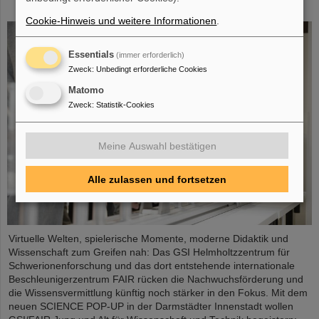
City
Cookie-Hinweis und weitere Informationen
.
Essentials
(immer erforderlich)
Zweck
:
Unbedingt erforderliche Cookies
Matomo
Zweck
:
Statistik-Cookies
Meine Auswahl bestätigen
Alle zulassen und fortsetzen
Virtuelle Welten, spielerische Momente, moderne Didaktik und
Wissenschaft zum Greifen nah: Das GSI Helmholtzzentrum für
Schwerionenforschung und das dort entstehende internationale
Beschleunigerzentrum FAIR rücken die Nachwuchsförderung und
die Wissensvermittlung künftig noch stärker in den Fokus. Mit dem
neuen SCIENCE POP-UP in der Darmstädter Innenstadt wollen