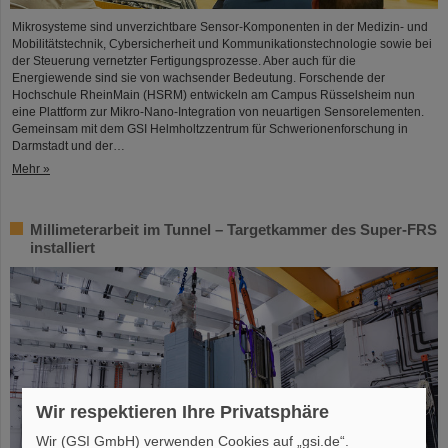
Mikrosysteme sind unverzichtbare Sensor-Komponenten in der Medizin- und
Mobilitätstechnik, Cybersicherheit und Kommunikationstechnologie sowie bei
der Steuerung vernetzter Fertigungsprozesse. Aber auch für die
Energiewende sind sie von wachsender Bedeutung. Forschende der
Hochschule RheinMain (HSRM) entwickeln am Campus Rüsselsheim nun
eine Plattform zur Mikro-Nano-Integration von neuartigen Sensorelementen.
Gemeinsam mit dem GSI Helmholtzzentrum für Schwerionenforschung in
Darmstadt und der…
Mehr »
Millimeterarbeit im Tunnel – Targetkammer des Super-FRS
installiert
Wir respektieren Ihre Privatsphäre
Wir (GSI GmbH) verwenden Cookies auf „gsi.de“.