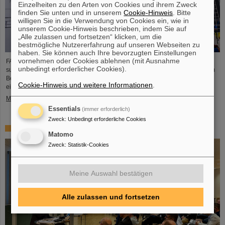
Einzelheiten zu den Arten von Cookies und ihrem Zweck
finden Sie unten und in unserem
Cookie-Hinweis
. Bitte
willigen Sie in die Verwendung von Cookies ein, wie in
unserem Cookie-Hinweis beschrieben, indem Sie auf
„Alle zulassen und fortsetzen“ klicken, um die
bestmögliche Nutzererfahrung auf unseren Webseiten zu
haben. Sie können auch Ihre bevorzugten Einstellungen
vornehmen oder Cookies ablehnen (mit Ausnahme
FAIR kann einen weiteren Meilenstein verzeichnen: Die Targetkammer des
unbedingt erforderlicher Cookies).
supraleitenden Fragmentseparators (Super-FRS) wurde erfolgreich an ihrem
Bestimmungsort auf dem FAIR-Baufeld installiert und ist somit das erste
Cookie-Hinweis und weitere Informationen
.
eingebrachte Element des Super-FRS-Targetbereichs.
Mehr »
Essentials
(immer erforderlich)
Zweck
:
Unbedingt erforderliche Cookies
Tag der Sensorik bei GSI/FAIR
Matomo
Zweck
:
Statistik-Cookies
Meine Auswahl bestätigen
Alle zulassen und fortsetzen