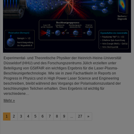
Experimental- und Theoretische Physiker der Heinrich-Heine-Universität
Düsseldorf (HHU) und des Forschungszentrums Jülich erzielten unter
Beteiligung von GSI/FAIR ein wichtiges Ergebnis für die Laser-Plasma-
Beschleunigertechnologie. Wie sie in zwei Fachartikeln in Reports on
Progress in Physics und in High Power Laser Science and Engineering
beschreiben, bleibt während des Vorgangs der Polarisationszustand der
beschleunigten Teilchen erhalten. Dies Ergebnis ist wichtig für
verschiedene…
Mehr »
1
2
3
4
5
6
7
8
9
...
27
»