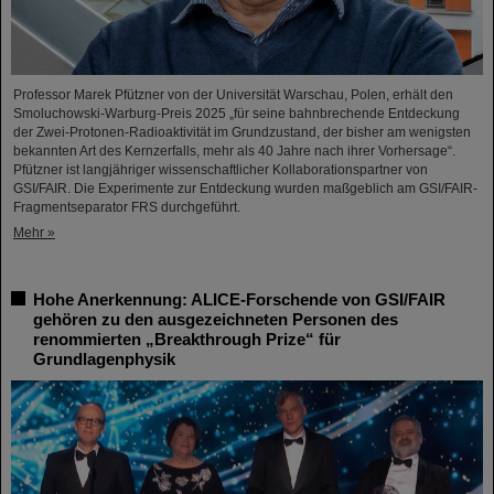
Professor Marek Pfützner von der Universität Warschau, Polen, erhält den
Smoluchowski-Warburg-Preis 2025 „für seine bahnbrechende Entdeckung
der Zwei-Protonen-Radioaktivität im Grundzustand, der bisher am wenigsten
bekannten Art des Kernzerfalls, mehr als 40 Jahre nach ihrer Vorhersage“.
Pfützner ist langjähriger wissenschaftlicher Kollaborationspartner von
GSI/FAIR. Die Experimente zur Entdeckung wurden maßgeblich am GSI/FAIR-
Fragmentseparator FRS durchgeführt.
Mehr »
Hohe Anerkennung: ALICE-Forschende von GSI/FAIR
gehören zu den ausgezeichneten Personen des
renommierten „Breakthrough Prize“ für
Grundlagenphysik