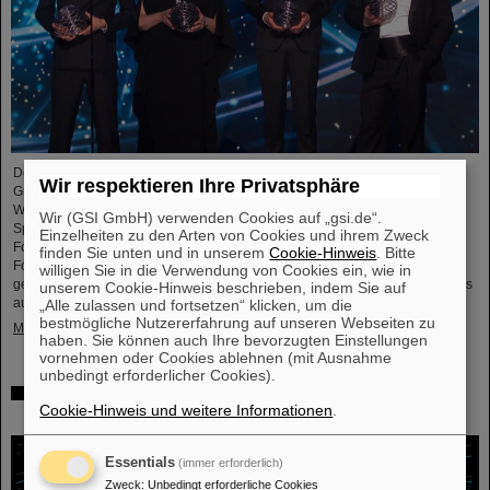
Der renommierte US-amerikanischen „Breakthrough Prize“ für
Wir respektieren Ihre Privatsphäre
Grundlagenphysik geht in diesem Jahr an die vier
Wissenschaftskollaborationen ALICE, ATLAS, CMS, and LHCb am
Wir (GSI GmbH) verwenden Cookies auf „gsi.de“.
Speicherring LHC (Large Hadron Collider ) des europäischen
Einzelheiten zu den Arten von Cookies und ihrem Zweck
Forschungszentrums CERN . Auch mehr als 40 frühere und aktuelle ALICE-
finden Sie unten und in unserem
Cookie-Hinweis
. Bitte
Forschende von GSI/FAIR sind maßgeblich daran beteiligt und wurden nun
willigen Sie in die Verwendung von Cookies ein, wie in
gemeinsam mit ihren Wissenschaftskolleg*innen mit dem angesehenen Preis
unserem Cookie-Hinweis beschrieben, indem Sie auf
ausgezeichnet, der mit drei Millionen US-Dollar dotiert ist…
„Alle zulassen und fortsetzen“ klicken, um die
bestmögliche Nutzererfahrung auf unseren Webseiten zu
Mehr »
haben. Sie können auch Ihre bevorzugten Einstellungen
vornehmen oder Cookies ablehnen (mit Ausnahme
unbedingt erforderlicher Cookies).
Physiker*innen testen Quantentheorie mit Atomkernen
Cookie-Hinweis und weitere Informationen
.
aus einer Kernreaktion
Essentials
(immer erforderlich)
Zweck
:
Unbedingt erforderliche Cookies