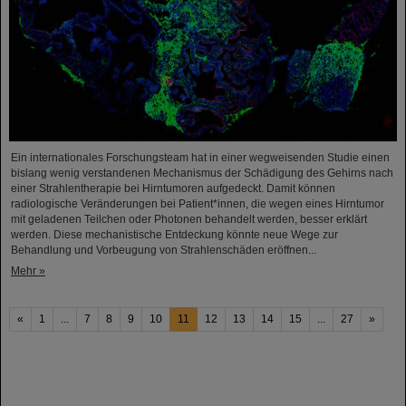
Ein internationales Forschungsteam hat in einer wegweisenden Studie einen
bislang wenig verstandenen Mechanismus der Schädigung des Gehirns nach
einer Strahlentherapie bei Hirntumoren aufgedeckt. Damit können
radiologische Veränderungen bei Patient*innen, die wegen eines Hirntumor
mit geladenen Teilchen oder Photonen behandelt werden, besser erklärt
werden. Diese mechanistische Entdeckung könnte neue Wege zur
Behandlung und Vorbeugung von Strahlenschäden eröffnen...
Mehr »
«
1
...
7
8
9
10
11
12
13
14
15
...
27
»