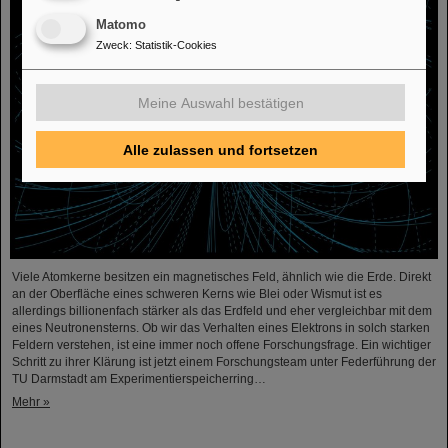
Matomo
Zweck
:
Statistik-Cookies
Meine Auswahl bestätigen
Alle zulassen und fortsetzen
Viele Atomkerne besitzen ein magnetisches Feld, ähnlich wie die Erde. Direkt
an der Oberfläche eines schweren Kerns wie Blei oder Wismut ist es
allerdings billionenfach stärker als das Erdfeld und eher vergleichbar mit dem
eines Neutronensterns. Ob wir das Verhalten eines Elektrons in solch starken
Feldern verstehen, ist eine immer noch offene Forschungsfrage. Ein wichtiger
Schritt zu ihrer Klärung ist jetzt einem Forschungsteam unter Federführung der
TU Darmstadt am Experimentierspeicherring…
Mehr »