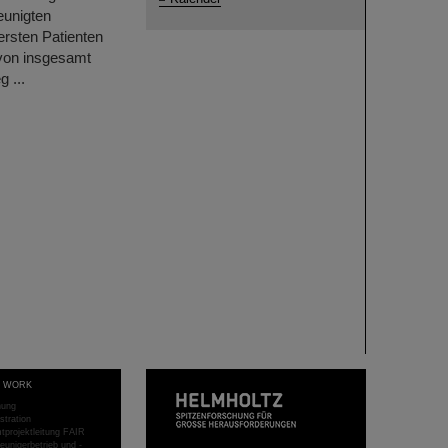
eunigten
ersten Patienten
 von insgesamt
 ...
T WORK
hung
stration
projektleitung FAIR
eunigerbetrieb und -