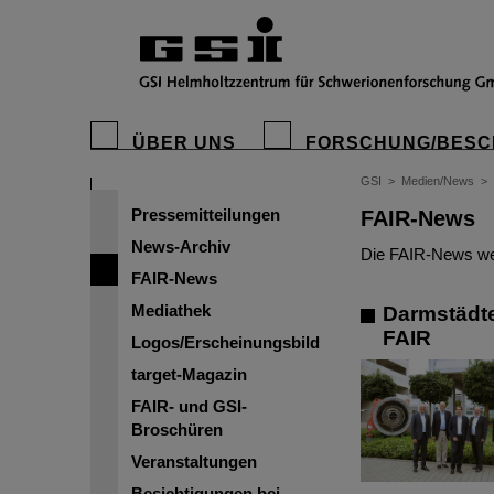
ÜBER UNS
FORSCHUNG/BESC
GSI
>
Medien/News
>
Pressemitteilungen
FAIR-News
News-Archiv
Die FAIR-News wer
FAIR-News
Mediathek
Darmstädte
FAIR
Logos/Erscheinungsbild
target-Magazin
FAIR- und GSI-
Broschüren
Veranstaltungen
Besichtigungen bei