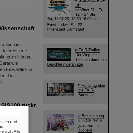
SCIENCE POP-
UP
geöffnet Di – Fr,
12 – 17 Uhr
Sa, 11.07.26, 10:30-16:00 Uhr
Ernst-Ludwig-Str. 22
Wissenschaft
Innenstadt Darmstadt
ird auch im
FAIR-Trailer:
 Interessierte
Der Weg der
ltung im Hörsaal
Teilchen durch die
Gerät wie
Beschleunigeranlage
en Einwahllink in
len. Das
it…
Rundflug über
die FAIR-
Baustelle
 SIS100 rückt
Besichtigung
von GSI/FAIR –
und die
okies und
jetzt Termin
die
 künftige
buchen!
e auf „Alle