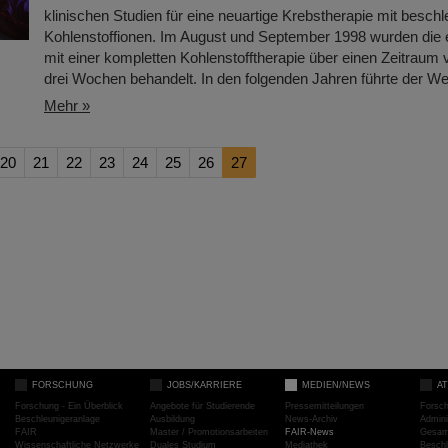
klinischen Studien für eine neuartige Krebstherapie mit beschl
Kohlenstoffionen. Im August und September 1998 wurden die 
mit einer kompletten Kohlenstofftherapie über einen Zeitraum
drei Wochen behandelt. In den folgenden Jahren führte der Weg
Mehr »
20
21
22
23
24
25
26
27
FORSCHUNG
JOBS/KARRIERE
MEDIEN/NEWS
A
Forschung - Ein Überblick
Angebote für Studierende
Pressemitteilungen
Forsc
Beschleunigeranlage
Ausbildung
News-Archiv
Admini
FAIR
Master / Promotionsarbeiten
FAIR-News
Gesamt
Wissenschaftliche Netzwerke
Duales Studium
Mediathek
Beschl