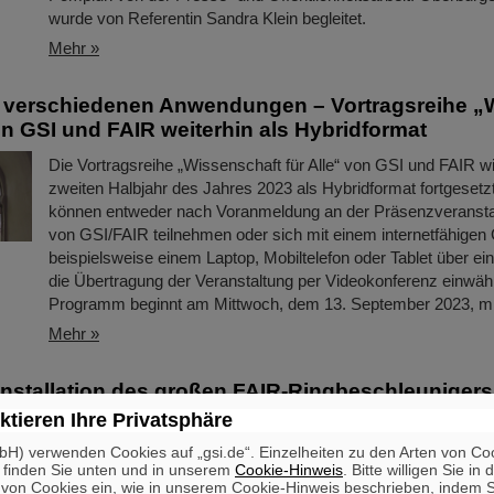
wurde von Referentin Sandra Klein begleitet.
Mehr »
n verschiedenen Anwendungen – Vortragsreihe „
von GSI und FAIR weiterhin als Hybridformat
Die Vortragsreihe „Wissenschaft für Alle“ von GSI und FAIR w
zweiten Halbjahr des Jahres 2023 als Hybridformat fortgesetzt.
können entweder nach Voranmeldung an der Präsenzveransta
von GSI/FAIR teilnehmen oder sich mit einem internetfähigen 
beispielsweise einem Laptop, Mobiltelefon oder Tablet über ein
die Übertragung der Veranstaltung per Videokonferenz einwäh
Programm beginnt am Mittwoch, dem 13. September 2023, m
Mehr »
Installation des großen FAIR-Ringbeschleunigers
ktieren Ihre Privatsphäre
Während die Rohbauarbeiten auf dem Baufeld voranschreiten 
H) verwenden Cookies auf „gsi.de“. Einzelheiten zu den Arten von Co
 finden Sie unten und in unserem
Cookie-Hinweis
. Bitte willigen Sie in 
Entwicklung und Fertigung der Hightech-Komponenten für das
on Cookies ein, wie in unserem Cookie-Hinweis beschrieben, indem Si