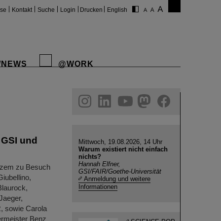
ise
Kontakt
Suche
Login
Drucken
English
/NEWS
@WORK
gram
linkedin
youtube
helmholtz.social
facebook
 GSI und
Mittwoch, 19.08.2026, 14 Uhr
Warum existiert nicht einfach
nichts?
Hannah Elfner,
rzem zu Besuch
GSI/FAIR/Goethe-Universität
iubellino,
Anmeldung und weitere
Informationen
Blaurock,
Jaeger,
R, sowie Carola
ermeister Benz