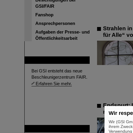
GSI/FAIR
Fanshop
Ansprechpersonen
Strahlen i
Aufgaben der Presse- und
für Alle“ 
Öffentlichkeitsarbeit
FAIR
Bei GSI entsteht das neue
Beschleunigerzentrum FAIR.
Erfahren Sie mehr.
Endspurt: 
näher
Wir respe
Wir (GSI Gmb
ihrem Zweck
GSI ist Mitglied bei
Verwendung v