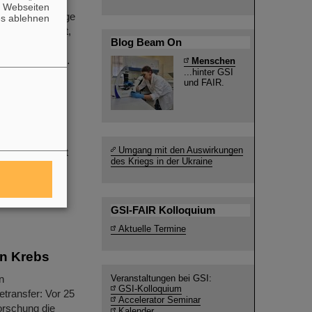
heidenden
n Webseiten
llt: Die Montage
es ablehnen
ird vorbereitet,
Blog Beam On
nnen. Die
 und SMG (Site…
Menschen
...hinter GSI
und FAIR.
ler und einen
Umgang mit den Auswirkungen
ikash Sinha ist
des Kriegs in der Ukraine
GSI-FAIR Kolloquium
Aktuelle Termine
en Krebs
n
Veranstaltungen bei GSI:
GSI-Kolloquium
etransfer: Vor 25
Accelerator Seminar
orschung die
Kalender