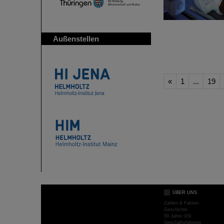
Außenstellen
«
1
...
19
ÜBER UNS
Zahlen & Fakten
Geschichte
50 Jahre GSI
Geschäftsführung