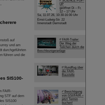
SCIENCE POP-
..
UP
geöffnet Di – Fr,
12 – 17 Uhr
Sa, 11.07.26, 10:30-16:00 Uhr
Ernst-Ludwig-Str. 22
cherere
Innenstadt Darmstadt
FAIR-Trailer:
enstoß auf
Der Weg der
 Surrey und am
Teilchen durch die
t durchgeführten
Beschleunigeranlage
n führen und die
Rundflug über
die FAIR-
Baustelle
nes SIS100-
en FAIR-
Besichtigung
von GSI/FAIR –
tung STF auf dem
jetzt Termin
des SIS100
buchen!