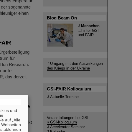
etriebstemperatur
, der sogenannte
hleuniger einen
Blog Beam On
Menschen
...hinter GSI
und FAIR.
FAIR
rgerbeteiligung
trum für
Umgang mit den Auswirkungen
d Ion Research.
des Kriegs in der Ukraine
ktuelle
, das derzeit
GSI-FAIR Kolloquium
Aktuelle Termine
 der Grenze
okies und
die
Veranstaltungen bei GSI:
e auf „Alle
emente entdeckt
GSI-Kolloquium
n Webseiten
Accelerator Seminar
hemie
es ablehnen
Kalender