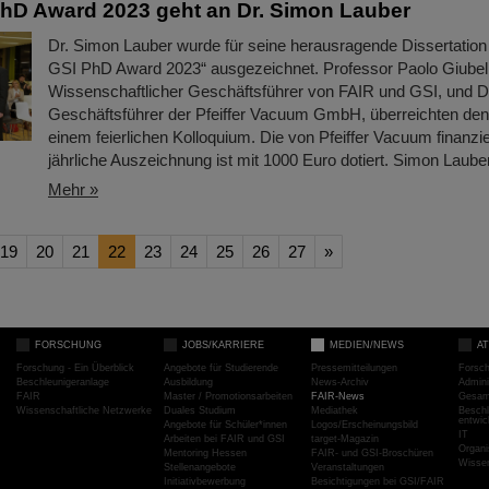
hD Award 2023 geht an Dr. Simon Lauber
Dr. Simon Lauber wurde für seine herausragende Dissertation
GSI PhD Award 2023“ ausgezeichnet. Professor Paolo Giubell
Wissenschaftlicher Geschäftsführer von FAIR und GSI, und Da
Geschäftsführer der Pfeiffer Vacuum GmbH, überreichten den 
einem feierlichen Kolloquium. Die von Pfeiffer Vacuum finanziel
jährliche Auszeichnung ist mit 1000 Euro dotiert. Simon Lauber
Mehr »
19
20
21
22
23
24
25
26
27
»
FORSCHUNG
JOBS/KARRIERE
MEDIEN/NEWS
A
Forschung - Ein Überblick
Angebote für Studierende
Pressemitteilungen
Forsc
Beschleunigeranlage
Ausbildung
News-Archiv
Admini
FAIR
Master / Promotionsarbeiten
FAIR-News
Gesamt
Wissenschaftliche Netzwerke
Duales Studium
Mediathek
Beschl
entwic
Angebote für Schüler*innen
Logos/Erscheinungsbild
IT
Arbeiten bei FAIR und GSI
target-Magazin
Organi
Mentoring Hessen
FAIR- und GSI-Broschüren
Wissen
Stellenangebote
Veranstaltungen
Initiativbewerbung
Besichtigungen bei GSI/FAIR