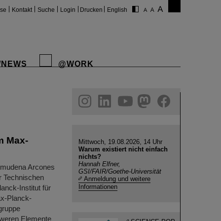
ise
Kontakt
Suche
Login
Drucken
English
/NEWS
@WORK
gram
linkedin
youtube
helmholtz.social
facebook
m Max-
Mittwoch, 19.08.2026, 14 Uhr
Warum existiert nicht einfach
nichts?
Hannah Elfner,
Almudena Arcones
GSI/FAIR/Goethe-Universität
r Technischen
Anmeldung und weitere
Informationen
nck-Institut für
ax-Planck-
sgruppe
hweren Elemente