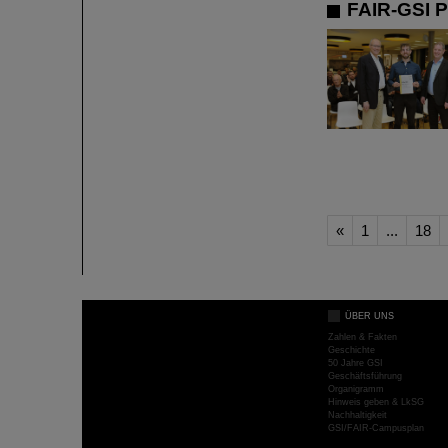
FAIR-GSI P
«
1
...
18
ÜBER UNS
Zahlen & Fakten
Geschichte
50 Jahre GSI
Geschäftsführung
Organigramm
Hinweis geben & LkSG
Nachhaltigkeit
GSI/FAIR-Campusplan