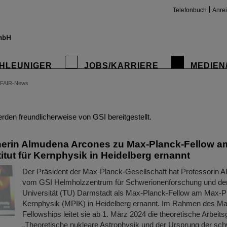
Telefonbuch
Anre
HLEUNIGER
JOBS/KARRIERE
MEDIEN
FAIR-News
insta
den freundlicherweise von GSI bereitgestellt.
erin Almudena Arcones zu Max-Planck-Fellow a
itut für Kernphysik in Heidelberg ernannt
Der Präsident der Max-Planck-Gesellschaft hat Professorin 
vom GSI Helmholzzentrum für Schwerionenforschung und de
Universität (TU) Darmstadt als Max-Planck-Fellow am Max-Pla
Kernphysik (MPIK) in Heidelberg ernannt. Im Rahmen des M
Fellowships leitet sie ab 1. März 2024 die theoretische Arbeit
„Theoretische nukleare Astrophysik und der Ursprung der sc