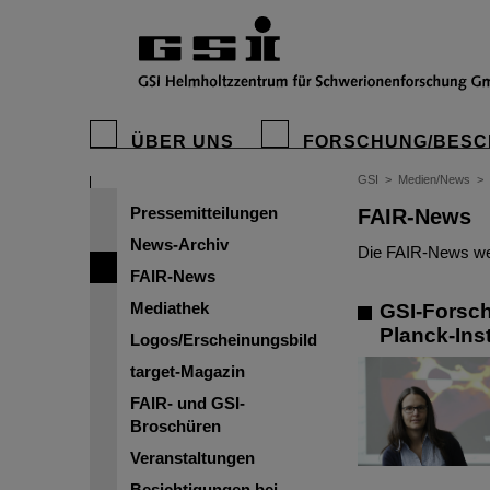
ÜBER UNS
FORSCHUNG/BESC
GSI
>
Medien/News
>
Pressemitteilungen
FAIR-News
News-Archiv
Die FAIR-News wer
FAIR-News
Mediathek
GSI-Forsch
Planck-Inst
Logos/Erscheinungsbild
target-Magazin
FAIR- und GSI-
Broschüren
Veranstaltungen
Besichtigungen bei