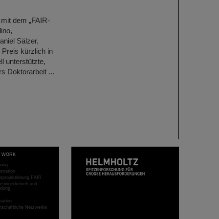
 mit dem „FAIR-
ino,
niel Sälzer,
Preis kürzlich in
l unterstützte,
s Doktorarbeit ...
T WORK
hung
stration
projektleitung FAIR
eunigerbetrieb und -
klung
sation
schaftliche Netzwerke