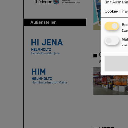
(mit Ausnahm
Cookie-Hinwe
Außenstellen
Ess
Zwe
Ma
Zwe
Überprüfun
schwersten