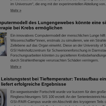
im Universum“, die eng mit der experimentellen Abteilung von.
Mehr »
putermodell des Lungengewebes könnte eine si
erapie bei Krebs ermöglichen
Ein innovatives Computermodell der menschlichen Lunge hilft
Wissenschaftler*innen, erstmals zu simulieren, wie ein Strahl
Zellebene auf das Organ einwirkt. Diese an der University of
GSI Helmholtzzentrum für Schwerionenforschung in Darmstad
Forschungsarbeiten könnten zu gezielteren Krebsbehandlunge
durch Strahlentherapie verursachten Schäden verringern.
Mehr »
Leistungstest bei Tieftemperatur: Testaufbau ei
liefert erfolgreiche Ergebnisse
Ein wegweisender Fortschritt wurde vor kurzem für den groß
Ringbeschleunigers SIS 100 erzielt: An der Serientesteinrich
GSI-/FAIR-Campus wurde ein Abschnitt des kryogenen Teils 