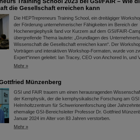
eurs Training School 2023 bei GSI/FAIR – Wie d
ft die Gesellschaft erreichen kann
Die HEPTrepreneurs Training School, ein dreitägiger Worksho
der Förderung unternehmerischer Fähigkeiten im Bereich der
Hochenergiephysik fand vor Kurzem auf dem GSI/FAIR-Camp
übergreifende Thema lautete: „Grundlagen des Unternehmertu
Wissenschaft die Gesellschaft erreichen kann“. Der Worksho
Vorträgen und interaktiven Workshop-Formaten, wurde von z
Expert*innen geleitet: Ian Tracey, CEO von Anchored In, und 
Mehr »
Gottfried Münzenberg
GSI und FAIR trauern um einen herausragenden Wissenschaftl
der Kernphysik, der die kernphysikalische Forschung am GSI
Helmholtzzentrum für Schwerionenforschung über Jahrzehnte 
ehemalige GSI-Bereichsleiter Professor Dr. Gottfried Münzenb
Januar 2024 im Alter von 83 Jahren verstorben.
Mehr »