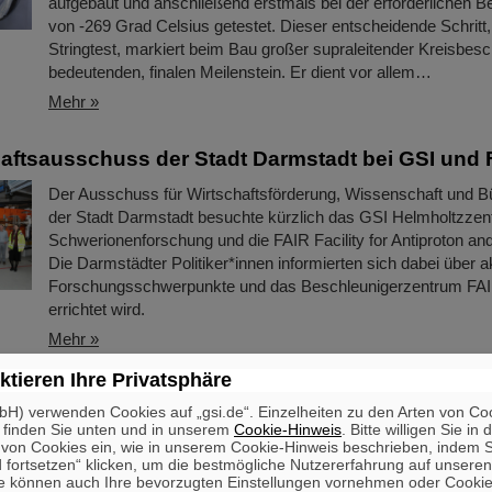
aufgebaut und anschließend erstmals bei der erforderlichen B
von -269 Grad Celsius getestet. Dieser entscheidende Schritt
Stringtest, markiert beim Bau großer supraleitender Kreisbesc
bedeutenden, finalen Meilenstein. Er dient vor allem…
Mehr »
ftsausschuss der Stadt Darmstadt bei GSI und 
Der Ausschuss für Wirtschaftsförderung, Wissenschaft und Bü
der Stadt Darmstadt besuchte kürzlich das GSI Helmholtzzen
Schwerionenforschung und die FAIR Facility for Antiproton an
Die Darmstädter Politiker*innen informierten sich dabei über a
Forschungsschwerpunkte und das Beschleunigerzentrum FAIR
errichtet wird.
Mehr »
ktieren Ihre Privatsphäre
der Insel der erhöhten Stabilität: Die Suche nach
H) verwenden Cookies auf „gsi.de“. Einzelheiten zu den Arten von Co
densystems
 finden Sie unten und in unserem
Cookie-Hinweis
. Bitte willigen Sie in 
on Cookies ein, wie in unserem Cookie-Hinweis beschrieben, indem Si
Seit der Jahrtausendwende wurden sechs neue chemische El
 fortsetzen“ klicken, um die bestmögliche Nutzererfahrung auf unsere
und in das Periodensystem der Elemente, das Symbol der C
e können auch Ihre bevorzugten Einstellungen vornehmen oder Cooki