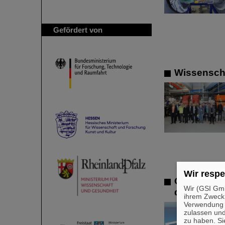
Gefördert von
Wissenscha
Wir respe
Grüße von 
Wir (GSI Gmb
des Perio
ihrem Zweck
Verwendung v
zulassen und
zu haben. Si