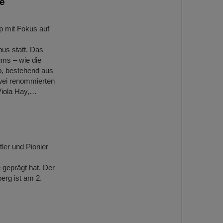
ie
p mit Fokus auf
us statt. Das
ms – wie die
p, bestehend aus
wei renommierten
Viola Hay,…
er und Pionier
geprägt hat. Der
erg ist am 2.