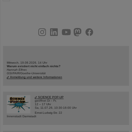
instagram
linkedin
youtube
helmholtz.social
facebook
Mittwoch, 19.08.2026, 14 Uhr
Warum existiert nicht einfach nichts?
Hannah Elfner,
GSI/FAIR/Goethe-Universität
Anmeldung und weitere Informationen
SCIENCE POP-UP
geöffnet Di – Fr,
12 – 17 Uhr
Sa, 11.07.26, 10:30-16:00 Uhr
Ernst-Ludwig-Str. 22
Innenstadt Darmstadt