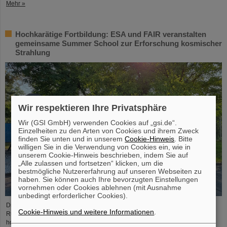
Mehr »
Hochkarätige Fortbildung: ESA und FAIR veranstalten
gemeinsame Summer School zur Erforschung kosmischer
Strahlung
Wir respektieren Ihre Privatsphäre
Wir (GSI GmbH) verwenden Cookies auf „gsi.de“.
Einzelheiten zu den Arten von Cookies und ihrem Zweck
finden Sie unten und in unserem
Cookie-Hinweis
. Bitte
willigen Sie in die Verwendung von Cookies ein, wie in
unserem Cookie-Hinweis beschrieben, indem Sie auf
„Alle zulassen und fortsetzen“ klicken, um die
bestmögliche Nutzererfahrung auf unseren Webseiten zu
haben. Sie können auch Ihre bevorzugten Einstellungen
vornehmen oder Cookies ablehnen (mit Ausnahme
unbedingt erforderlicher Cookies).
Die „ESA FAIR Space Radiation Summer School 2024“ geht in eine neue
Cookie-Hinweis und weitere Informationen
.
Runde: Mit seinem erstklassigen Ausbildungsprogramm und seiner
hochkarätigen Expertise, eingebunden in ein globales Netzwerk, zieht das