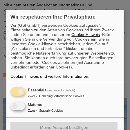
Mit einem breiten Angebot an Informationen und
Zukunftsperspektiven haben sich das GSI Helmholtzzentrum für
Schwerionenforschung und das künftige Beschleunigerzentrum
Wir respektieren Ihre Privatsphäre
FAIR, das derzeit bei GSI in Darmstadt entsteht, an dem
Wir (GSI GmbH) verwenden Cookies auf „gsi.de“.
internationalen Innovationskongress „Curious – Future Inside
Einzelheiten zu den Arten von Cookies und ihrem Zweck
Conference“ beteiligt. Die interdisziplinäre Veranstaltung fand vom
finden Sie unten und in unserem
Cookie-Hinweis
. Bitte
10. bis 11. Juli in der Rheingoldhalle in Mainz statt und zog
willigen Sie in die Verwendung von Cookies ein, wie in
zahlreiche renommierte Bildungsinstitutionen,
unserem Cookie-Hinweis beschrieben, indem Sie auf
„Alle zulassen und fortsetzen“ klicken, um die
Forschungseinrichtungen und...
bestmögliche Nutzererfahrung auf unseren Webseiten zu
Mehr »
haben. Sie können auch Ihre bevorzugten Einstellungen
vornehmen oder Cookies ablehnen (mit Ausnahme
unbedingt erforderlicher Cookies).
Förderung und Erhalt von Technologie-Knowhow
Cookie-Hinweis und weitere Informationen
.
durch FAIR: GE Vernova's Power Conversion
Business und Commonwealth Fusion Systems
Essentials
(immer erforderlich)
besuchen GSI
Zweck
:
Unbedingt erforderliche Cookies
Matomo
Zweck
:
Statistik-Cookies
Meine Auswahl bestätigen