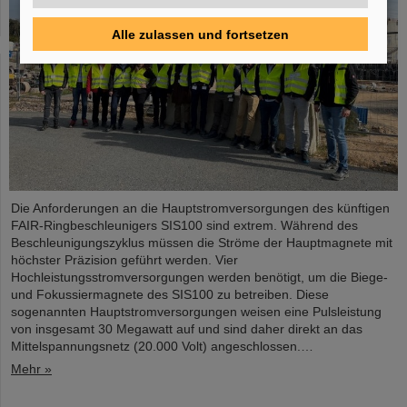
Alle zulassen und fortsetzen
Die Anforderungen an die Hauptstromversorgungen des künftigen
FAIR-Ringbeschleunigers SIS100 sind extrem. Während des
Beschleunigungszyklus müssen die Ströme der Hauptmagnete mit
höchster Präzision geführt werden. Vier
Hochleistungsstromversorgungen werden benötigt, um die Biege-
und Fokussiermagnete des SIS100 zu betreiben. Diese
sogenannten Hauptstromversorgungen weisen eine Pulsleistung
von insgesamt 30 Megawatt auf und sind daher direkt an das
Mittelspannungsnetz (20.000 Volt) angeschlossen.…
Mehr »