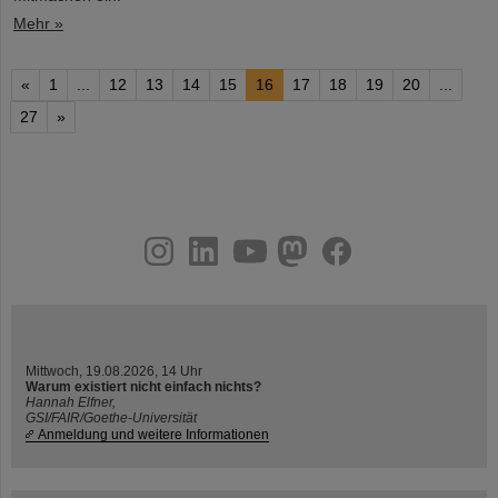
Mehr »
«
1
...
12
13
14
15
16
17
18
19
20
...
27
»
instagram
linkedin
youtube
helmholtz.social
facebook
Mittwoch, 19.08.2026, 14 Uhr
Warum existiert nicht einfach nichts?
Hannah Elfner,
GSI/FAIR/Goethe-Universität
Anmeldung und weitere Informationen