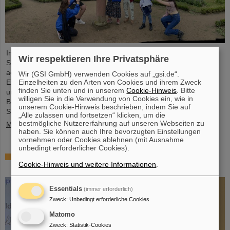
In diesem Jahr nahmen 31 Studierende aus 16 Ländern am
Wir respektieren Ihre Privatsphäre
Summer Student Program bei GSI und FAIR teil. Sie verbrachten
acht Wochen auf dem Campus, machten sich mit den
Wir (GSI GmbH) verwenden Cookies auf „gsi.de“.
Einzelheiten zu den Arten von Cookies und ihrem Zweck
Experimenten und Forschungsfeldern von GSI und FAIR vertraut
finden Sie unten und in unserem
Cookie-Hinweis
. Bitte
und tauchten in die Atmosphäre eines internationalen
willigen Sie in die Verwendung von Cookies ein, wie in
Beschleunigerlabors ein. Einblicke bietet der Fotowettbewerb der
unserem Cookie-Hinweis beschrieben, indem Sie auf
Summer Students.
„Alle zulassen und fortsetzen“ klicken, um die
bestmögliche Nutzererfahrung auf unseren Webseiten zu
Mehr »
haben. Sie können auch Ihre bevorzugten Einstellungen
vornehmen oder Cookies ablehnen (mit Ausnahme
unbedingt erforderlicher Cookies).
SPARC-Promotionspreis 2024 geht an Dr. Stefan
Cookie-Hinweis und weitere Informationen
.
Dickopf
Essentials
(immer erforderlich)
Zweck
:
Unbedingt erforderliche Cookies
Matomo
Zweck
:
Statistik-Cookies