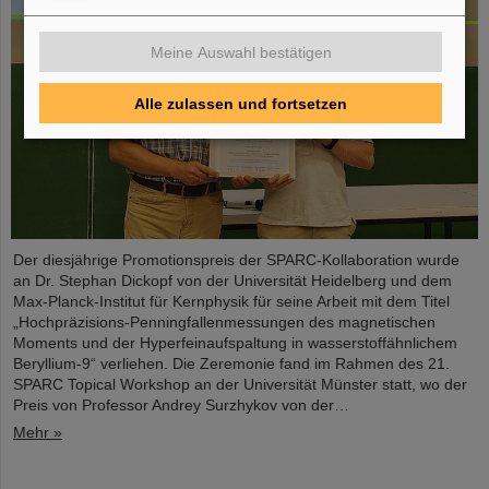
Meine Auswahl bestätigen
Alle zulassen und fortsetzen
Der diesjährige Promotionspreis der SPARC-Kollaboration wurde
an Dr. Stephan Dickopf von der Universität Heidelberg und dem
Max-Planck-Institut für Kernphysik für seine Arbeit mit dem Titel
„Hochpräzisions-Penningfallenmessungen des magnetischen
Moments und der Hyperfeinaufspaltung in wasserstoffähnlichem
Beryllium-9“ verliehen. Die Zeremonie fand im Rahmen des 21.
SPARC Topical Workshop an der Universität Münster statt, wo der
Preis von Professor Andrey Surzhykov von der…
Mehr »