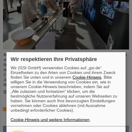
Mit einem breiten Angebot an Informationen und Zukunftsperspektiven haben
Wir respektieren Ihre Privatsphäre
sich das GSI Helmholtzzentrum für Schwerionenforschung und das künftige
Beschleunigerzentrum FAIR, das derzeit bei GSI in Darmstadt entsteht, an
Wir (GSI GmbH) verwenden Cookies auf „gsi.de“.
dem internationalen Innovationskongress „Curious – Future Inside
Einzelheiten zu den Arten von Cookies und ihrem Zweck
Conference“ beteiligt. Die interdisziplinäre Veranstaltung fand vom 10. bis 11.
finden Sie unten und in unserem
Cookie-Hinweis
. Bitte
Juli in der Rheingoldhalle in Mainz statt und zog zahlreiche renommierte
willigen Sie in die Verwendung von Cookies ein, wie in
Bildungsinstitutionen, Forschungseinrichtungen und...
unserem Cookie-Hinweis beschrieben, indem Sie auf
„Alle zulassen und fortsetzen“ klicken, um die
Mehr »
bestmögliche Nutzererfahrung auf unseren Webseiten zu
haben. Sie können auch Ihre bevorzugten Einstellungen
vornehmen oder Cookies ablehnen (mit Ausnahme
Förderung und Erhalt von Technologie-Knowhow durch
unbedingt erforderlicher Cookies).
FAIR: GE Vernova's Power Conversion Business und
Cookie-Hinweis und weitere Informationen
.
Commonwealth Fusion Systems besuchen GSI