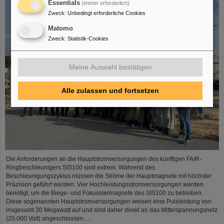
Essentials
(immer erforderlich)
Zweck
:
Unbedingt erforderliche Cookies
Matomo
Zweck
:
Statistik-Cookies
Meine Auswahl bestätigen
Alle zulassen und fortsetzen
Die Anforderungen an die Hauptstromversorgungen des künftigen FAIR-
Ringbeschleunigers SIS100 sind extrem. Während des
Beschleunigungszyklus müssen die Ströme der Hauptmagnete mit höchster
Präzision geführt werden. Vier Hochleistungsstromversorgungen werden
benötigt, um die Biege- und Fokussiermagnete des SIS100 zu betreiben.
Diese sogenannten Hauptstromversorgungen weisen eine Pulsleistung von
insgesamt 30 Megawatt auf und sind daher direkt an das Mittelspannungsnetz
(20.000 Volt) angeschlossen.…