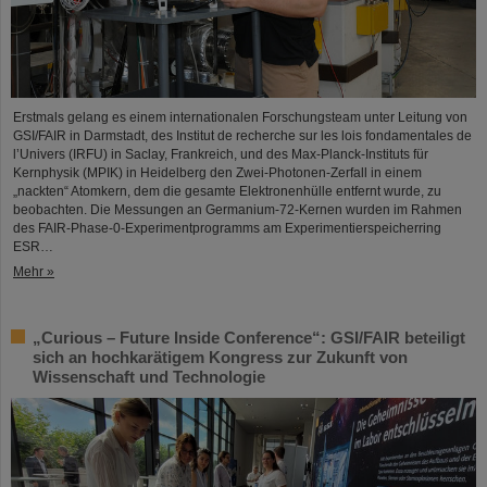
Erstmals gelang es einem internationalen Forschungsteam unter Leitung von
GSI/FAIR in Darmstadt, des Institut de recherche sur les lois fondamentales de
l’Univers (IRFU) in Saclay, Frankreich, und des Max-Planck-Instituts für
Kernphysik (MPIK) in Heidelberg den Zwei-Photonen-Zerfall in einem
„nackten“ Atomkern, dem die gesamte Elektronenhülle entfernt wurde, zu
beobachten. Die Messungen an Germanium-72-Kernen wurden im Rahmen
des FAIR-Phase-0-Experimentprogramms am Experimentierspeicherring
ESR…
Mehr »
„Curious – Future Inside Conference“: GSI/FAIR beteiligt
sich an hochkarätigem Kongress zur Zukunft von
Wissenschaft und Technologie