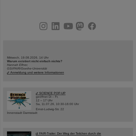
instagram
linkedin
youtube
helmholtz.social
facebook
Mittwoch, 19.08.2026, 14 Uhr
Warum existiert nicht einfach nichts?
Hannah Elfner,
GSI/FAIR/Goethe-Universität
Anmeldung und weitere Informationen
SCIENCE POP-UP
geöffnet Di – Fr,
12 – 17 Uhr
Sa, 11.07.26, 10:30-16:00 Uhr
Ernst-Ludwig-Str. 22
Innenstadt Darmstadt
FAIR-Trailer: Der Weg der Teilchen durch die