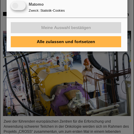
Matomo
Zweck
:
Statistik-Cookies
Italienisch-deutsche Wissenschaftskooperation: CNAO in
Pavia erhält Fördermittel von über 385.000 Euro für
gemeinsames Forschungsprojekt mit GSI in Darmstadt
Meine Auswahl bestätigen
Alle zulassen und fortsetzen
Zwei der führenden europäischen Zentren für die Erforschung und
Anwendung schwerer Teilchen in der Onkologie werden sich im Rahmen des
Projekts „CROSS“ zusammentun, um zum ersten Mal in einem lebenden