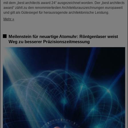
mit dem „best architects award 24“ ausgezeichnet worden. Der „best architects
award“ zählt zu den renommiertesten Architekturauszeichnungen europaweit
und gilt als Gütesiegel für herausragende architektonische Leistung.
Mehr »
Meilenstein für neuartige Atomuhr: Röntgenlaser weist
Weg zu besserer Präzisionszeitmessung