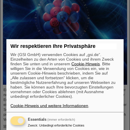
Wir respektieren Ihre Privatsphäre
Wir (GSI GmbH) verwenden Cookies auf „gsi.de“.
Einzelheiten zu den Arten von Cookies und ihrem Zweck
finden Sie unten und in unserem
Cookie-Hinweis
. Bitte
willigen Sie in die Verwendung von Cookies ein, wie in
unserem Cookie-Hinweis beschrieben, indem Sie auf
„Alle zulassen und fortsetzen“ klicken, um die
bestmögliche Nutzererfahrung auf unseren Webseiten zu
haben. Sie können auch Ihre bevorzugten Einstellungen
Einem internationalen Forschungsteam ist ein entscheidender Schritt zu einer
vornehmen oder Cookies ablehnen (mit Ausnahme
neuen Generation von Atomuhren gelungen. Am europäischen Röntgenlaser
unbedingt erforderlicher Cookies).
European XFEL haben die Forschenden auf Basis des Elements Scandium
einen wesentlich exakteren Taktgeber erzeugt, der eine Genauigkeit von einer
Cookie-Hinweis und weitere Informationen
.
Sekunde in 300 Milliarden Jahren ermöglicht – das ist rund tausendmal
präziser als die Standard-Atomuhr auf Cäsium-Basis. Das Team, zu dem auch
Wissenschaftler*innen des Helmholtz-Instituts Jena, ....
Essentials
(immer erforderlich)
Zweck
:
Unbedingt erforderliche Cookies
Mehr »