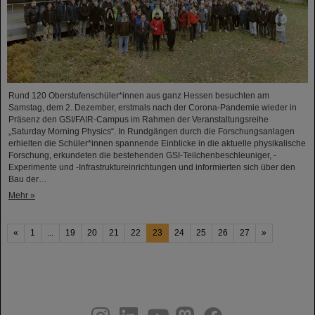
Rund 120 Oberstufenschüler*innen aus ganz Hessen besuchten am
Samstag, dem 2. Dezember, erstmals nach der Corona-Pandemie wieder in
Präsenz den GSI/FAIR-Campus im Rahmen der Veranstaltungsreihe
„Saturday Morning Physics“. In Rundgängen durch die Forschungsanlagen
erhielten die Schüler*innen spannende Einblicke in die aktuelle physikalische
Forschung, erkundeten die bestehenden GSI-Teilchenbeschleuniger, -
Experimente und -Infrastruktureinrichtungen und informierten sich über den
Bau der…
Mehr »
«
1
...
19
20
21
22
23
24
25
26
27
»
instagram
linkedin
youtube
helmholtz.social
facebook