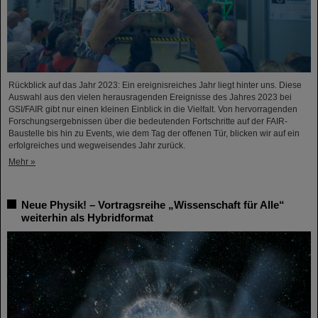
Rückblick auf das Jahr 2023: Ein ereignisreiches Jahr liegt hinter uns. Diese
Auswahl aus den vielen herausragenden Ereignisse des Jahres 2023 bei
GSI/FAIR gibt nur einen kleinen Einblick in die Vielfalt. Von hervorragenden
Forschungsergebnissen über die bedeutenden Fortschritte auf der FAIR-
Baustelle bis hin zu Events, wie dem Tag der offenen Tür, blicken wir auf ein
erfolgreiches und wegweisendes Jahr zurück.
Mehr »
Neue Physik! – Vortragsreihe „Wissenschaft für Alle“
weiterhin als Hybridformat