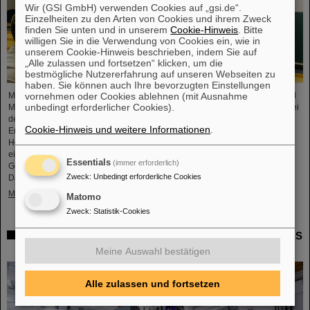
Wir (GSI GmbH) verwenden Cookies auf „gsi.de“.
Einzelheiten zu den Arten von Cookies und ihrem Zweck
finden Sie unten und in unserem
Cookie-Hinweis
. Bitte
willigen Sie in die Verwendung von Cookies ein, wie in
unserem Cookie-Hinweis beschrieben, indem Sie auf
„Alle zulassen und fortsetzen“ klicken, um die
bestmögliche Nutzererfahrung auf unseren Webseiten zu
haben. Sie können auch Ihre bevorzugten Einstellungen
vornehmen oder Cookies ablehnen (mit Ausnahme
Mikrosysteme sind unverzichtbare Sensor-Komponenten in der Medizin- und
unbedingt erforderlicher Cookies).
Mobilitätstechnik, Cybersicherheit und Kommunikationstechnologie sowie bei
der Steuerung vernetzter Fertigungsprozesse. Aber auch für die
Cookie-Hinweis und weitere Informationen
.
Energiewende sind sie von wachsender Bedeutung. Forschende der
Hochschule RheinMain (HSRM) entwickeln am Campus Rüsselsheim nun
eine Plattform zur Mikro-Nano-Integration von neuartigen Sensorelementen.
Essentials
(immer erforderlich)
Gemeinsam mit dem GSI Helmholtzzentrum für Schwerionenforschung in
Zweck
:
Unbedingt erforderliche Cookies
Darmstadt und der…
Mehr »
Matomo
Zweck
:
Statistik-Cookies
Millimeterarbeit im Tunnel – Targetkammer des Super-FRS
installiert
Meine Auswahl bestätigen
Alle zulassen und fortsetzen