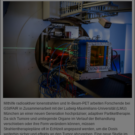
Mithilfe radioaktiver Ionenstrahlen und In-Beam-PET arbeiten Forschende bei
GSI/FAIR in Zusammenarbeit mit der Ludwig-Maximilians-Universität (LMU)
München an einer neuen Generation hochpräziser, adaptiver Partikeltherapie.
Da sich Tumore und umliegende Organe im Verlauf der Behandlung
verschieben oder ihre Form verändern können, müssen
Strahlentherapiepläne oft in Echtzeit angepasst werden, um die Dosis
weiterhin sicher und effektiv an den Tumor abzugeben. Eine neue Studie im