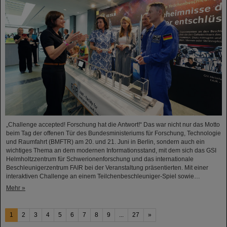
„Challenge accepted! Forschung hat die Antwort!“ Das war nicht nur das Motto
beim Tag der offenen Tür des Bundesministeriums für Forschung, Technologie
und Raumfahrt (BMFTR) am 20. und 21. Juni in Berlin, sondern auch ein
wichtiges Thema an dem modernen Informationsstand, mit dem sich das GSI
Helmholtzzentrum für Schwerionenforschung und das internationale
Beschleunigerzentrum FAIR bei der Veranstaltung präsentierten. Mit einer
interaktiven Challenge an einem Teilchenbeschleuniger-Spiel sowie…
Mehr »
1
2
3
4
5
6
7
8
9
...
27
»