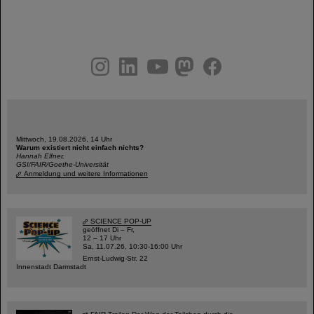
instagram
linkedin
youtube
helmholtz.social
facebook
Mittwoch, 19.08.2026, 14 Uhr
Warum existiert nicht einfach nichts?
Hannah Elfner,
GSI/FAIR/Goethe-Universität
Anmeldung und weitere Informationen
SCIENCE POP-UP
geöffnet Di – Fr,
12 – 17 Uhr
Sa, 11.07.26, 10:30-16:00 Uhr
Ernst-Ludwig-Str. 22
Innenstadt Darmstadt