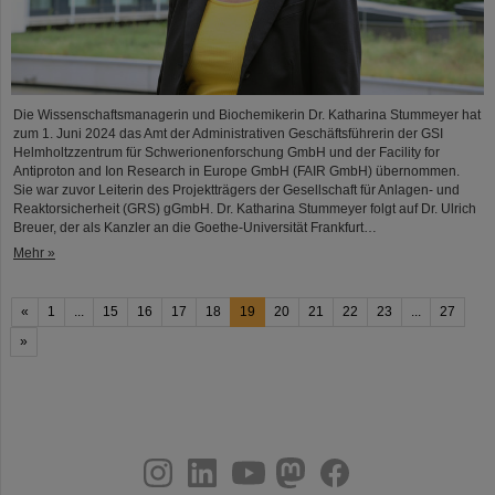
Die Wissenschaftsmanagerin und Biochemikerin Dr. Katharina Stummeyer hat
zum 1. Juni 2024 das Amt der Administrativen Geschäftsführerin der GSI
Helmholtzzentrum für Schwerionenforschung GmbH und der Facility for
Antiproton and Ion Research in Europe GmbH (FAIR GmbH) übernommen.
Sie war zuvor Leiterin des Projektträgers der Gesellschaft für Anlagen- und
Reaktorsicherheit (GRS) gGmbH. Dr. Katharina Stummeyer folgt auf Dr. Ulrich
Breuer, der als Kanzler an die Goethe-Universität Frankfurt…
Mehr »
«
1
...
15
16
17
18
19
20
21
22
23
...
27
»
instagram
linkedin
youtube
helmholtz.social
facebook