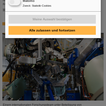
reaktionen innerhalb des PANDA-Detektors, der am Beschleunigerzentrum
Matomo
FAIR gebaut wird.
Zweck
:
Statistik-Cookies
Mehr »
Meine Auswahl bestätigen
Wo sich Protonen und Neutronen besonders mögen –
GSI/FAIR-Forschende beteiligt an Experiment in Japan
Alle zulassen und fortsetzen
Einem internationalen Forschungsteam unter Beteiligung von