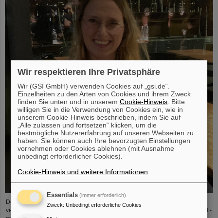
Wir respektieren Ihre Privatsphäre
Wir (GSI GmbH) verwenden Cookies auf „gsi.de“.
Einzelheiten zu den Arten von Cookies und ihrem Zweck
finden Sie unten und in unserem
Cookie-Hinweis
. Bitte
willigen Sie in die Verwendung von Cookies ein, wie in
unserem Cookie-Hinweis beschrieben, indem Sie auf
„Alle zulassen und fortsetzen“ klicken, um die
bestmögliche Nutzererfahrung auf unseren Webseiten zu
haben. Sie können auch Ihre bevorzugten Einstellungen
vornehmen oder Cookies ablehnen (mit Ausnahme
unbedingt erforderlicher Cookies).
Cookie-Hinweis und weitere Informationen
.
Essentials
(immer erforderlich)
Der PANDA-PhD-Preis 2023 wurde an Anna Alicke (FZ Jülich/Deutschland)
Zweck
:
Unbedingt erforderliche Cookies
vergeben. In ihrer Dissertation untersuchte sie die Hyperonenproduktion und -