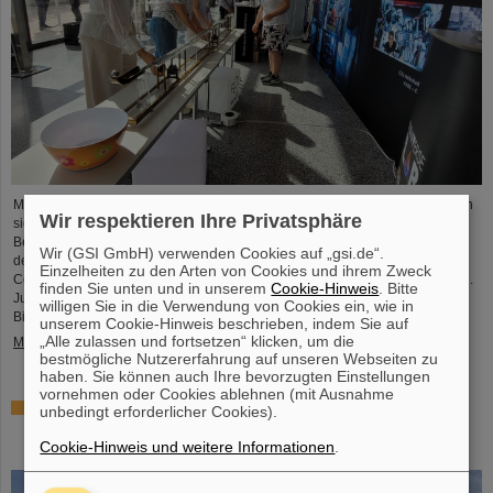
Mit einem breiten Angebot an Informationen und Zukunftsperspektiven haben
Wir respektieren Ihre Privatsphäre
sich das GSI Helmholtzzentrum für Schwerionenforschung und das künftige
Beschleunigerzentrum FAIR, das derzeit bei GSI in Darmstadt entsteht, an
Wir (GSI GmbH) verwenden Cookies auf „gsi.de“.
dem internationalen Innovationskongress „Curious – Future Inside
Einzelheiten zu den Arten von Cookies und ihrem Zweck
Conference“ beteiligt. Die interdisziplinäre Veranstaltung fand vom 10. bis 11.
finden Sie unten und in unserem
Cookie-Hinweis
. Bitte
Juli in der Rheingoldhalle in Mainz statt und zog zahlreiche renommierte
willigen Sie in die Verwendung von Cookies ein, wie in
Bildungsinstitutionen, Forschungseinrichtungen und...
unserem Cookie-Hinweis beschrieben, indem Sie auf
„Alle zulassen und fortsetzen“ klicken, um die
Mehr »
bestmögliche Nutzererfahrung auf unseren Webseiten zu
haben. Sie können auch Ihre bevorzugten Einstellungen
vornehmen oder Cookies ablehnen (mit Ausnahme
Förderung und Erhalt von Technologie-Knowhow durch
unbedingt erforderlicher Cookies).
FAIR: GE Vernova's Power Conversion Business und
Cookie-Hinweis und weitere Informationen
.
Commonwealth Fusion Systems besuchen GSI