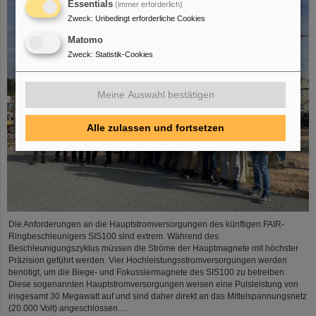
Essentials
(immer erforderlich)
Zweck
:
Unbedingt erforderliche Cookies
Matomo
Zweck
:
Statistik-Cookies
Meine Auswahl bestätigen
Alle zulassen und fortsetzen
Die Anforderungen an die Hauptstromversorgungen des künftigen FAIR-
Ringbeschleunigers SIS100 sind extrem. Während des
Beschleunigungszyklus müssen die Ströme der Hauptmagnete mit höchster
Präzision geführt werden. Vier Hochleistungsstromversorgungen werden
benötigt, um die Biege- und Fokussiermagnete des SIS100 zu betreiben.
Diese sogenannten Hauptstromversorgungen weisen eine Pulsleistung von
insgesamt 30 Megawatt auf und sind daher direkt an das Mittelspannungsnetz
(20.000 Volt) angeschlossen.…