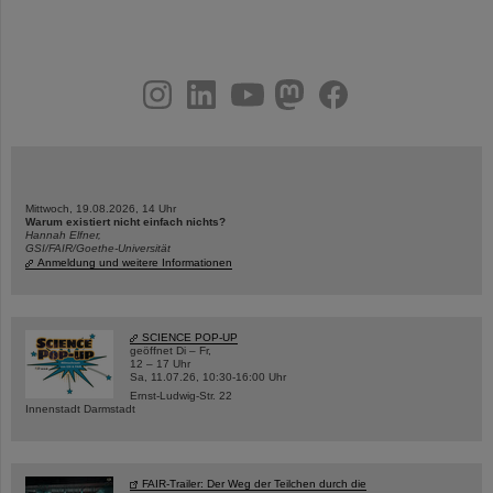
instagram
linkedin
youtube
helmholtz.social
facebook
Mittwoch, 19.08.2026, 14 Uhr
Warum existiert nicht einfach nichts?
Hannah Elfner,
GSI/FAIR/Goethe-Universität
Anmeldung und weitere Informationen
SCIENCE POP-UP
geöffnet Di – Fr,
12 – 17 Uhr
Sa, 11.07.26, 10:30-16:00 Uhr
Ernst-Ludwig-Str. 22
Innenstadt Darmstadt
FAIR-Trailer: Der Weg der Teilchen durch die