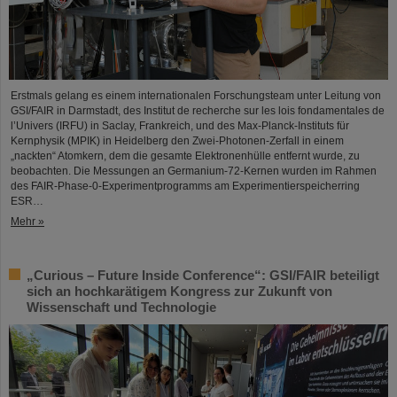
Erstmals gelang es einem internationalen Forschungsteam unter Leitung von
GSI/FAIR in Darmstadt, des Institut de recherche sur les lois fondamentales de
l’Univers (IRFU) in Saclay, Frankreich, und des Max-Planck-Instituts für
Kernphysik (MPIK) in Heidelberg den Zwei-Photonen-Zerfall in einem
„nackten“ Atomkern, dem die gesamte Elektronenhülle entfernt wurde, zu
beobachten. Die Messungen an Germanium-72-Kernen wurden im Rahmen
des FAIR-Phase-0-Experimentprogramms am Experimentierspeicherring
ESR…
Mehr »
„Curious – Future Inside Conference“: GSI/FAIR beteiligt
sich an hochkarätigem Kongress zur Zukunft von
Wissenschaft und Technologie