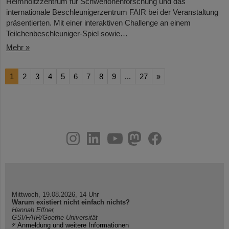
Helmholtzzentrum für Schwerionenforschung und das
internationale Beschleunigerzentrum FAIR bei der Veranstaltung
präsentierten. Mit einer interaktiven Challenge an einem
Teilchenbeschleuniger-Spiel sowie…
Mehr »
1
2
3
4
5
6
7
8
9
...
27
»
instagram
linkedin
youtube
helmholtz.social
facebook
Mittwoch, 19.08.2026, 14 Uhr
Warum existiert nicht einfach nichts?
Hannah Elfner,
GSI/FAIR/Goethe-Universität
Anmeldung und weitere Informationen