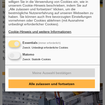
willigen Sie in die Verwendung von Cookies ein, wie in
unserem Cookie-Hinweis beschrieben, indem Sie auf
„Alle zulassen und fortsetzen“ klicken, um die
Mikrosysteme sind unverzichtbare Sensor-Komponenten in der
bestmögliche Nutzererfahrung auf unseren Webseiten zu
haben. Sie können auch Ihre bevorzugten Einstellungen
Medizin- und Mobilitätstechnik, Cybersicherheit und
vornehmen oder Cookies ablehnen (mit Ausnahme
Kommunikationstechnologie sowie bei der Steuerung vernetzter
unbedingt erforderlicher Cookies).
Fertigungsprozesse. Aber auch für die Energiewende sind sie
Cookie-Hinweis und weitere Informationen
.
von wachsender Bedeutung. Forschende der Hochschule
RheinMain (HSRM) entwickeln am Campus Rüsselsheim nun
eine Plattform zur Mikro-Nano-Integration von neuartigen
Essentials
(immer erforderlich)
Sensorelementen. Gemeinsam mit dem GSI Helmholtzzentrum
Zweck
:
Unbedingt erforderliche Cookies
für Schwerionenforschung in Darmstadt und der…
Matomo
Mehr »
Zweck
:
Statistik-Cookies
Millimeterarbeit im Tunnel – Targetkammer
Meine Auswahl bestätigen
des Super-FRS installiert
Alle zulassen und fortsetzen