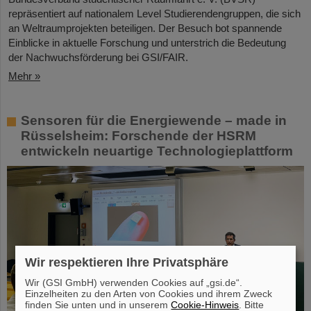
repräsentiert auf nationalem Level Studierendengruppen, die sich
an Weltraumprojekten beteiligen. Der Besuch bot spannende
Einblicke in aktuelle Forschung und unterstrich die Bedeutung
der Nachwuchsförderung bei GSI/FAIR.
Mehr »
Sensoren für die Energiewende – made in
Rüsselsheim: Forschende der HSRM
entwickeln neuartige Technologieplattform
Wir respektieren Ihre Privatsphäre
Wir (GSI GmbH) verwenden Cookies auf „gsi.de“.
Einzelheiten zu den Arten von Cookies und ihrem Zweck
finden Sie unten und in unserem
Cookie-Hinweis
. Bitte