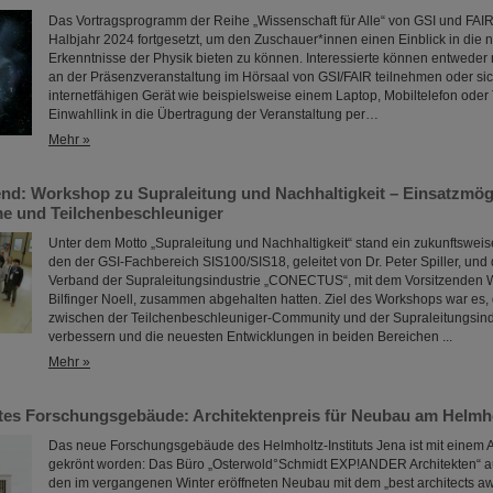
Das Vortragsprogramm der Reihe „Wissenschaft für Alle“ von GSI und FAIR
Halbjahr 2024 fortgesetzt, um den Zuschauer*innen einen Einblick in die 
Erkenntnisse der Physik bieten zu können. Interessierte können entwede
an der Präsenzveranstaltung im Hörsaal von GSI/FAIR teilnehmen oder si
internetfähigen Gerät wie beispielsweise einem Laptop, Mobiltelefon oder 
Einwahllink in die Übertragung der Veranstaltung per…
Mehr »
nd: Workshop zu Supraleitung und Nachhaltigkeit – Einsatzmögl
e und Teilchenbeschleuniger
Unter dem Motto „Supraleitung und Nachhaltigkeit“ stand ein zukunftswei
den der GSI-Fachbereich SIS100/SIS18, geleitet von Dr. Peter Spiller, und
Verband der Supraleitungsindustrie „CONECTUS“, mit dem Vorsitzenden 
Bilfinger Noell, zusammen abgehalten hatten. Ziel des Workshops war es
zwischen der Teilchenbeschleuniger-Community und der Supraleitungsind
verbessern und die neuesten Entwicklungen in beiden Bereichen ...
Mehr »
es Forschungsgebäude: Architektenpreis für Neubau am Helmhol
Das neue Forschungsgebäude des Helmholtz-Instituts Jena ist mit einem A
gekrönt worden: Das Büro „Osterwold°Schmidt EXP!ANDER Architekten“ au
den im vergangenen Winter eröffneten Neubau mit dem „best architects a