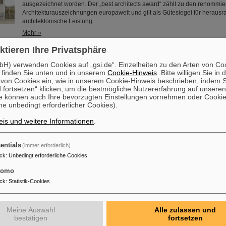
ausgezeichnet worden. Der „best architects award“ zählt zu den renommie
Architekturauszeichnungen europaweit und gilt als Gütesiegel für heraus
architektonische Leistung.
Mehr »
ktieren Ihre Privatsphäre
ür neuartige Atomuhr: Röntgenlaser weist Weg zu besserer
H) verwenden Cookies auf „gsi.de“. Einzelheiten zu den Arten von Co
tmessung
 finden Sie unten und in unserem
Cookie-Hinweis
. Bitte willigen Sie in 
on Cookies ein, wie in unserem Cookie-Hinweis beschrieben, indem Si
Einem internationalen Forschungsteam ist ein entscheidender Schritt zu e
 fortsetzen“ klicken, um die bestmögliche Nutzererfahrung auf unsere
Generation von Atomuhren gelungen. Am europäischen Röntgenlaser Eu
e können auch Ihre bevorzugten Einstellungen vornehmen oder Cooki
die Forschenden auf Basis des Elements Scandium einen wesentlich exak
e unbedingt erforderlicher Cookies).
erzeugt, der eine Genauigkeit von einer Sekunde in 300 Milliarden Jahren 
rund tausendmal präziser als die Standard-Atomuhr auf Cäsium-Basis. D
is und weitere Informationen
.
auch Wissenschaftler*innen des Helmholtz-Instituts Jena, ....
Mehr »
entials
(immer erforderlich)
ck
:
Unbedingt erforderliche Cookies
tomo
ck
:
Statistik-Cookies
eutsche Wissenschaftskooperation: CNAO in Pavia erhält Förderm
für gemeinsames Forschungsprojekt mit GSI in Darmstadt
Meine Auswahl
Alle zulassen und
bestätigen
fortsetzen
Zwei der führenden europäischen Zentren für die Erforschung und Anwen