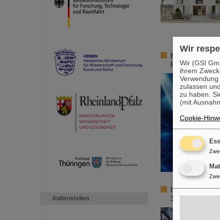
Wir respe
Meilenstein f
Wir (GSI Gmb
Präzisionszei
ihrem Zweck
Verwendung v
zulassen und
zu haben. Si
(mit Ausnahm
Cookie-Hinwe
Ess
Zwe
Ma
Zwe
Italienisch-d
385.000 Euro 
Außenstellen