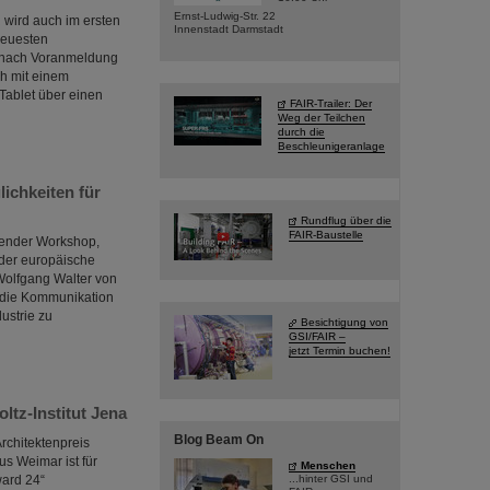
Ernst-Ludwig-Str. 22
 wird auch im ersten
Innenstadt Darmstadt
neuesten
r nach Voranmeldung
ch mit einem
Tablet über einen
FAIR-Trailer: Der
Weg der Teilchen
durch die
Beschleunigeranlage
ichkeiten für
Rundflug über die
FAIR-Baustelle
sender Workshop,
 der europäische
Wolfgang Walter von
, die Kommunikation
ustrie zu
Besichtigung von
GSI/FAIR –
jetzt Termin buchen!
tz-Institut Jena
Blog Beam On
rchitektenpreis
s Weimar ist für
Menschen
ward 24“
...hinter GSI und