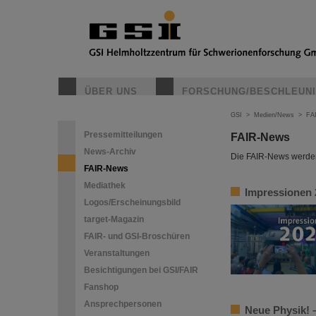
ÜBER UNS
FORSCHUNG/BESCHLEUN
GSI
>
Medien/News
>
FA
Pressemitteilungen
FAIR-News
News-Archiv
Die FAIR-News werden 
FAIR-News
Mediathek
Impressionen 
Logos/Erscheinungsbild
target-Magazin
FAIR- und GSI-Broschüren
Veranstaltungen
Besichtigungen bei GSI/FAIR
Fanshop
Ansprechpersonen
Neue Physik! –