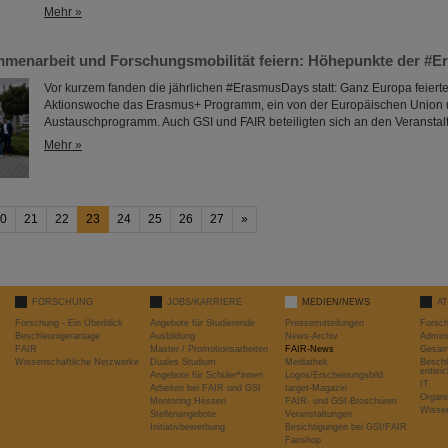
Mehr »
menarbeit und Forschungsmobilität feiern: Höhepunkte der #
Vor kurzem fanden die jährlichen #ErasmusDays statt: Ganz Europa feierte
Aktionswoche das Erasmus+ Programm, ein von der Europäischen Union u
Austauschprogramm. Auch GSI und FAIR beteiligten sich an den Veranstal
Mehr »
0
21
22
23
24
25
26
27
»
FORSCHUNG
JOBS/KARRIERE
MEDIEN/NEWS
A
Forschung - Ein Überblick
Angebote für Studierende
Pressemitteilungen
Forsc
Beschleunigeranlage
Ausbildung
News-Archiv
Admini
FAIR
Master / Promotionsarbeiten
FAIR-News
Gesamt
Wissenschaftliche Netzwerke
Duales Studium
Mediathek
Beschl
entwic
Angebote für Schüler*innen
Logos/Erscheinungsbild
IT
Arbeiten bei FAIR und GSI
target-Magazin
Organi
Mentoring Hessen
FAIR- und GSI-Broschüren
Wissen
Stellenangebote
Veranstaltungen
Initiativbewerbung
Besichtigungen bei GSI/FAIR
Fanshop