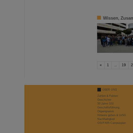
Wissen, Zusam
«
1
...
19
2
ÜBER UNS
Zahlen & Fakten
Geschichte
50 Jahre GSI
Geschäftsführung
Organigramm
Hinweis geben & LkSG
Nachhaltigkeit
GSI/FAIR-Campusplan