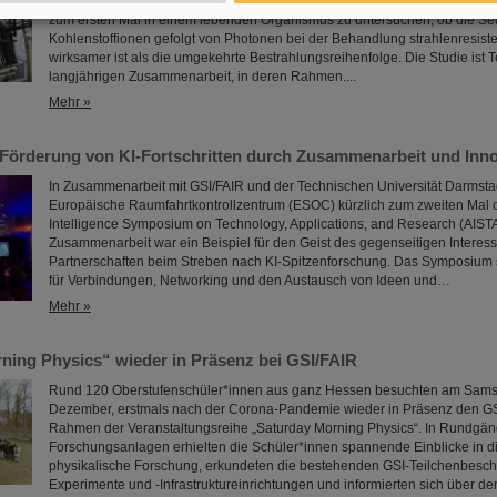
Teilchen in der Onkologie werden sich im Rahmen des Projekts „CROSS
zum ersten Mal in einem lebenden Organismus zu untersuchen, ob die S
Kohlenstoffionen gefolgt von Photonen bei der Behandlung strahlenresis
wirksamer ist als die umgekehrte Bestrahlungsreihenfolge. Die Studie ist Te
langjährigen Zusammenarbeit, in deren Rahmen....
Mehr »
Förderung von KI-Fortschritten durch Zusammenarbeit und Inno
In Zusammenarbeit mit GSI/FAIR und der Technischen Universität Darmstad
Europäische Raumfahrtkontrollzentrum (ESOC) kürzlich zum zweiten Mal das
Intelligence Symposium on Technology, Applications, and Research (AIST
Zusammenarbeit war ein Beispiel für den Geist des gegenseitigen Interess
Partnerschaften beim Streben nach KI-Spitzenforschung. Das Symposium
für Verbindungen, Networking und den Austausch von Ideen und…
Mehr »
ning Physics“ wieder in Präsenz bei GSI/FAIR
Rund 120 Oberstufenschüler*innen aus ganz Hessen besuchten am Sams
Dezember, erstmals nach der Corona-Pandemie wieder in Präsenz den G
Rahmen der Veranstaltungsreihe „Saturday Morning Physics“. In Rundgän
Forschungsanlagen erhielten die Schüler*innen spannende Einblicke in di
physikalische Forschung, erkundeten die bestehenden GSI-Teilchenbeschl
Experimente und -Infrastruktureinrichtungen und informierten sich über 