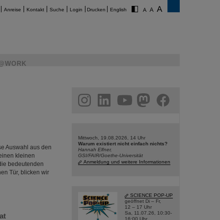
Anreise
Kontakt
Suche
Login
Drucken
English
@WORK
am
linkedin
youtube
helmholtz.social
facebook
Mittwoch, 19.08.2026, 14 Uhr
Warum existiert nicht einfach nichts?
iese Auswahl aus den
Hannah Elfner,
einen kleinen
GSI/FAIR/Goethe-Universität
Anmeldung und weitere Informationen
 die bedeutenden
en Tür, blicken wir
SCIENCE POP-UP
geöffnet Di – Fr,
12 – 17 Uhr
Sa, 11.07.26, 10:30-
at
16:00 Uhr