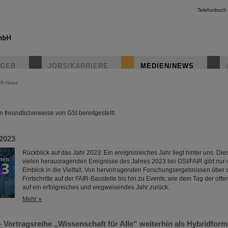
Telefonbuch
IGER
JOBS/KARRIERE
MEDIEN/NEWS
IR-News
instagr
freundlicherweise von GSI bereitgestellt.
2023
Rückblick auf das Jahr 2023: Ein ereignisreiches Jahr liegt hinter uns. D
vielen herausragenden Ereignisse des Jahres 2023 bei GSI/FAIR gibt nur 
Einblick in die Vielfalt. Von hervorragenden Forschungsergebnissen über
Fortschritte auf der FAIR-Baustelle bis hin zu Events, wie dem Tag der offen
auf ein erfolgreiches und wegweisendes Jahr zurück.
Mehr »
 Vortragsreihe „Wissenschaft für Alle“ weiterhin als Hybridform