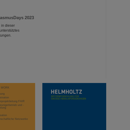
ErasmusDays 2023
 in dieser
nterstütztes
tungen.
T WORK
hung
stration
projektleitung FAIR
eunigerbetrieb und -
klung
sation
schaftliche Netzwerke