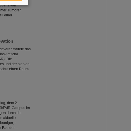
“ zusammentun, um
equenz von
tenter Tumoren
il einer
vation
t veranstaltete das
 Artificial
AR). Die
es und der starken
 schuf einen Raum
tag, dem 2.
SI/FAIR-Campus im
gen durch die
e aktuelle
euniger, -
den Bau der…