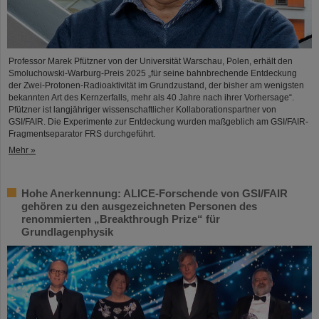
Professor Marek Pfützner von der Universität Warschau, Polen, erhält den
Smoluchowski-Warburg-Preis 2025 „für seine bahnbrechende Entdeckung
der Zwei-Protonen-Radioaktivität im Grundzustand, der bisher am wenigsten
bekannten Art des Kernzerfalls, mehr als 40 Jahre nach ihrer Vorhersage“.
Pfützner ist langjähriger wissenschaftlicher Kollaborationspartner von
GSI/FAIR. Die Experimente zur Entdeckung wurden maßgeblich am GSI/FAIR-
Fragmentseparator FRS durchgeführt.
Mehr »
Hohe Anerkennung: ALICE-Forschende von GSI/FAIR
gehören zu den ausgezeichneten Personen des
renommierten „Breakthrough Prize“ für
Grundlagenphysik