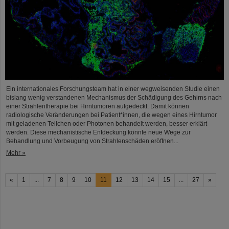
Ein internationales Forschungsteam hat in einer wegweisenden Studie einen
bislang wenig verstandenen Mechanismus der Schädigung des Gehirns nach
einer Strahlentherapie bei Hirntumoren aufgedeckt. Damit können
radiologische Veränderungen bei Patient*innen, die wegen eines Hirntumor
mit geladenen Teilchen oder Photonen behandelt werden, besser erklärt
werden. Diese mechanistische Entdeckung könnte neue Wege zur
Behandlung und Vorbeugung von Strahlenschäden eröffnen...
Mehr »
«
1
...
7
8
9
10
11
12
13
14
15
...
27
»