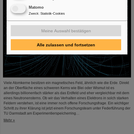
Matomo
Zweck
:
Statistik-Cookies
Meine Auswahl bestätigen
Alle zulassen und fortsetzen
Viele Atomkerne besitzen ein magnetisches Feld, ähnlich wie die Erde. Direkt
an der Oberfläche eines schweren Kerns wie Blei oder Wismut ist es
allerdings billionenfach stärker als das Erdfeld und eher vergleichbar mit dem
eines Neutronensterns. Ob wir das Verhalten eines Elektrons in solch starken
Feldern verstehen, ist eine immer noch offene Forschungsfrage. Ein wichtiger
Schritt zu ihrer Klärung ist jetzt einem Forschungsteam unter Federführung der
TU Darmstadt am Experimentierspeicherring…
Mehr »