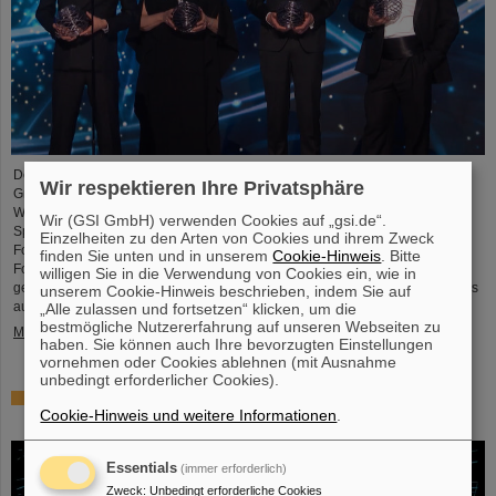
Der renommierte US-amerikanischen „Breakthrough Prize“ für
Wir respektieren Ihre Privatsphäre
Grundlagenphysik geht in diesem Jahr an die vier
Wissenschaftskollaborationen ALICE, ATLAS, CMS, and LHCb am
Wir (GSI GmbH) verwenden Cookies auf „gsi.de“.
Speicherring LHC (Large Hadron Collider ) des europäischen
Einzelheiten zu den Arten von Cookies und ihrem Zweck
Forschungszentrums CERN . Auch mehr als 40 frühere und aktuelle ALICE-
finden Sie unten und in unserem
Cookie-Hinweis
. Bitte
Forschende von GSI/FAIR sind maßgeblich daran beteiligt und wurden nun
willigen Sie in die Verwendung von Cookies ein, wie in
gemeinsam mit ihren Wissenschaftskolleg*innen mit dem angesehenen Preis
unserem Cookie-Hinweis beschrieben, indem Sie auf
ausgezeichnet, der mit drei Millionen US-Dollar dotiert ist…
„Alle zulassen und fortsetzen“ klicken, um die
bestmögliche Nutzererfahrung auf unseren Webseiten zu
Mehr »
haben. Sie können auch Ihre bevorzugten Einstellungen
vornehmen oder Cookies ablehnen (mit Ausnahme
unbedingt erforderlicher Cookies).
Physiker*innen testen Quantentheorie mit Atomkernen
Cookie-Hinweis und weitere Informationen
.
aus einer Kernreaktion
Essentials
(immer erforderlich)
Zweck
:
Unbedingt erforderliche Cookies