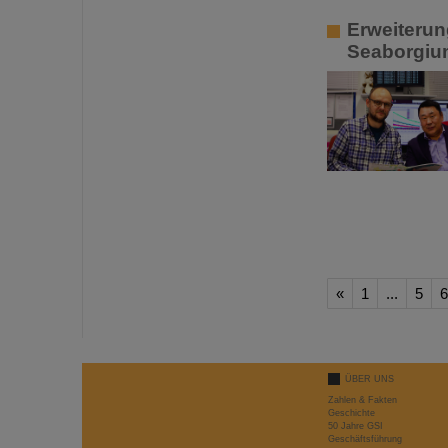
Erweiterun
Seaborgium
«
1
...
5
6
ÜBER UNS
Zahlen & Fakten
Geschichte
50 Jahre GSI
Geschäftsführung