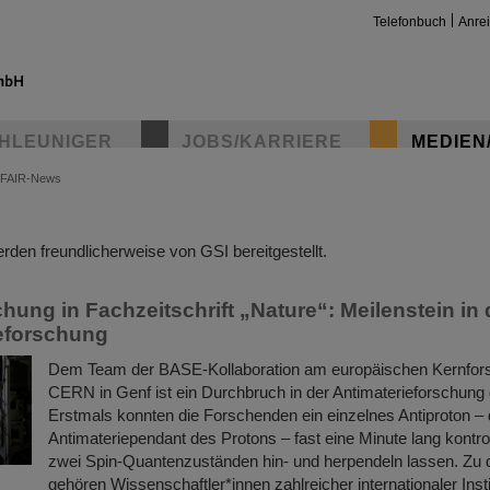
Telefonbuch
Anre
HLEUNIGER
JOBS/KARRIERE
MEDIEN
FAIR-News
insta
den freundlicherweise von GSI bereitgestellt.
chung in Fachzeitschrift „Nature“: Meilenstein in 
eforschung
Dem Team der BASE-Kollaboration am europäischen Kernfo
CERN in Genf ist ein Durchbruch in der Antimaterieforschung
Erstmals konnten die Forschenden ein einzelnes Antiproton –
Antimateriependant des Protons – fast eine Minute lang kontro
zwei Spin-Quantenzuständen hin- und herpendeln lassen. Zu d
gehören Wissenschaftler*innen zahlreicher internationaler Insti