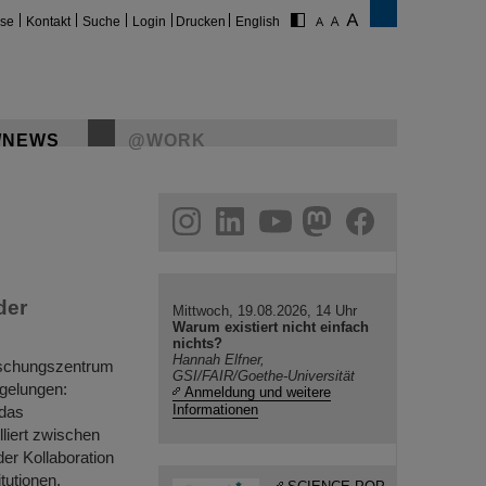
ise
Kontakt
Suche
Login
Drucken
English
/NEWS
@WORK
gram
linkedin
youtube
helmholtz.social
facebook
der
Mittwoch, 19.08.2026, 14 Uhr
Warum existiert nicht einfach
nichts?
Hannah Elfner,
rschungszentrum
GSI/FAIR/Goethe-Universität
 gelungen:
Anmeldung und weitere
Informationen
 das
lliert zwischen
er Kollaboration
tutionen,