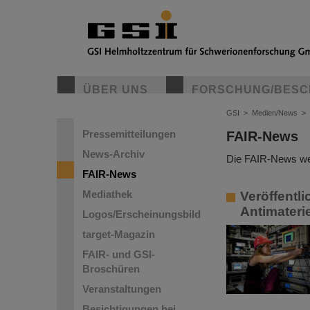
ÜBER UNS
FORSCHUNG/BESC
GSI
>
Medien/News
>
Pressemitteilungen
FAIR-News
News-Archiv
Die FAIR-News wer
FAIR-News
Mediathek
Veröffentli
Antimateri
Logos/Erscheinungsbild
target-Magazin
FAIR- und GSI-
Broschüren
Veranstaltungen
Besichtigungen bei