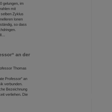
0 gelungen, im
rahlen mit
selben Zyklus
nelleren Ionen
ständig, so dass
chdringen.
oll…
essor“ an der
rofessor Thomas
ate Professor“ an
sik verbunden.
sche Bezeichnung
it verliehen. Die