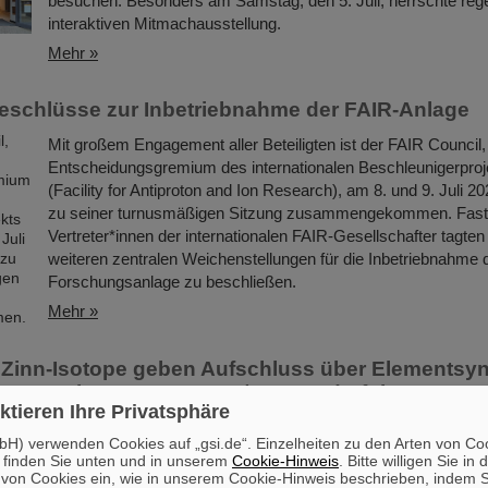
besuchen. Besonders am Samstag, den 5. Juli, herrschte reger
interaktiven Mitmachausstellung.
Mehr »
eschlüsse zur Inbetriebnahme der FAIR-Anlage
Mit großem Engagement aller Beteiligten ist der FAIR Council,
Entscheidungsgremium des internationalen Beschleunigerpro
(Facility for Antiproton and Ion Research), am 8. und 9. Juli 2
zu seiner turnusmäßigen Sitzung zusammengekommen. Fast 
Vertreter*innen der internationalen FAIR-Gesellschafter tagten
weiteren zentralen Weichenstellungen für die Inbetriebnahme d
Forschungsanlage zu beschließen.
Mehr »
Zinn-Isotope geben Aufschluss über Elementsyn
he Experimente unter GSI/FAIR-Federführung
ktieren Ihre Privatsphäre
Ein internationales Forschungsteam unter Federführung von
H) verwenden Cookies auf „gsi.de“. Einzelheiten zu den Arten von Co
Wissenschaftler*innen von GSI/FAIR in Darmstadt hat in Me
 finden Sie unten und in unserem
Cookie-Hinweis
. Bitte willigen Sie in 
kanadischen Forschungszentrum TRIUMF in Vancouver die r
on Cookies ein, wie in unserem Cookie-Hinweis beschrieben, indem Si