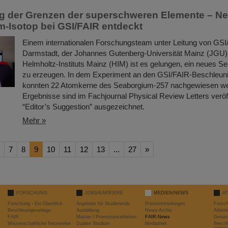
g der Grenzen der superschweren Elemente – N
-Isotop bei GSI/FAIR entdeckt
Einem internationalen Forschungsteam unter Leitung von GSI
Darmstadt, der Johannes Gutenberg-Universität Mainz (JGU)
Helmholtz-Instituts Mainz (HIM) ist es gelungen, ein neues S
zu erzeugen. In dem Experiment an den GSI/FAIR-Beschleun
konnten 22 Atomkerne des Seaborgium-257 nachgewiesen we
Ergebnisse sind im Fachjournal Physical Review Letters veröff
“Editor’s Suggestion” ausgezeichnet.
Mehr »
7
8
9
10
11
12
13
...
27
»
FORSCHUNG
JOBS/KARRIERE
MEDIEN/NEWS
A
Forschung - Ein Überblick
Angebote für Studierende
Pressemitteilungen
Forsc
Beschleunigeranlage
Ausbildung
News-Archiv
Admini
FAIR
Master / Promotionsarbeiten
FAIR-News
Gesamt
Wissenschaftliche Netzwerke
Duales Studium
Mediathek
Beschl