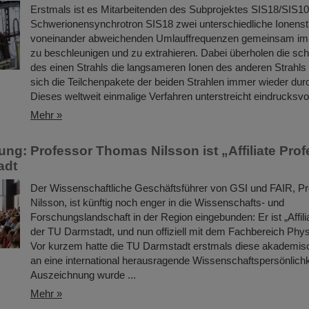
Erstmals ist es Mitarbeitenden des Subprojektes SIS18/SIS10
Schwerionensynchrotron SIS18 zwei unterschiedliche Ionenst
voneinander abweichenden Umlauffrequenzen gemeinsam im 
zu beschleunigen und zu extrahieren. Dabei überholen die sch
des einen Strahls die langsameren Ionen des anderen Strahls 
sich die Teilchenpakete der beiden Strahlen immer wieder dur
Dieses weltweit einmalige Verfahren unterstreicht eindrucksv
Mehr »
ng: Professor Thomas Nilsson ist „Affiliate Prof
adt
Der Wissenschaftliche Geschäftsführer von GSI und FAIR, P
Nilsson, ist künftig noch enger in die Wissenschafts- und
Forschungslandschaft in der Region eingebunden: Er ist „Affili
der TU Darmstadt, und nun offiziell mit dem Fachbereich Phy
Vor kurzem hatte die TU Darmstadt erstmals diese akademi
an eine international herausragende Wissenschaftspersönlichke
Auszeichnung wurde ...
Mehr »