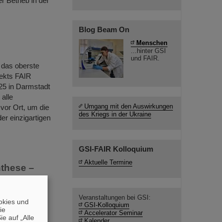
 Betrieb in der
Blog Beam On
Menschen
...hinter GSI
und FAIR.
 das oberste
jekts FAIR
025 in Darmstadt
alle
Umgang mit den Auswirkungen
 vor Ort, um die
des Kriegs in der Ukraine
er einzigartigen
GSI-FAIR Kolloquium
Aktuelle Termine
these –
Veranstaltungen bei GSI:
okies und
ssungen am
GSI-Kolloquium
die
Accelerator Seminar
-Prozess-
e auf „Alle
Kalender