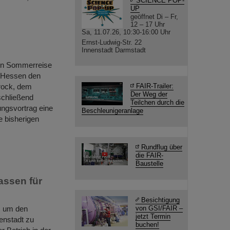
SCIENCE POP-
UP
geöffnet Di – Fr,
12 – 17 Uhr
Sa, 11.07.26, 10:30-16:00 Uhr
Ernst-Ludwig-Str. 22
Innenstadt Darmstadt
ten Sommerreise
e Hessen den
rock, dem
FAIR-Trailer:
Der Weg der
schließend
Teilchen durch die
ungsvortrag eine
Beschleunigeranlage
e bisherigen
Rundflug über
die FAIR-
Baustelle
assen für
Besichtigung
t, um den
von GSI/FAIR –
jetzt Termin
nstadt zu
buchen!