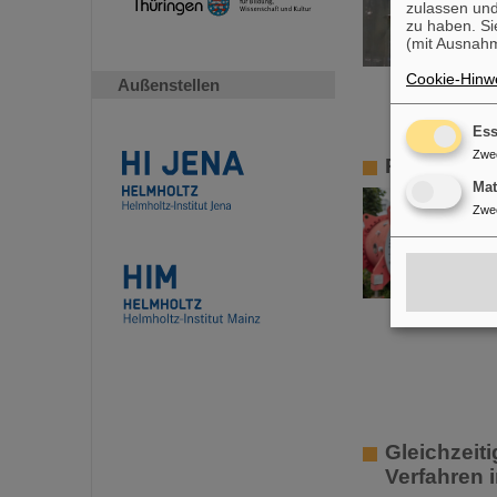
zulassen und
zu haben. Si
(mit Ausnahm
Cookie-Hinwe
Außenstellen
Ess
Zwe
Professur 
Ma
Zwe
Gleichzeit
Verfahren 