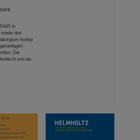
eues
/FAIR in
 sowie des
eaborgium-Isotop
igeranlagen
rden. Die
entlicht und als
T WORK
hung
stration
projektleitung FAIR
eunigerbetrieb und -