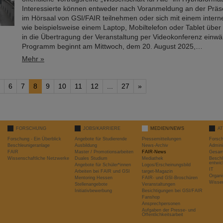
Interessierte können entweder nach Voranmeldung an der Präs
im Hörsaal von GSI/FAIR teilnehmen oder sich mit einem intern
wie beispielsweise einem Laptop, Mobiltelefon oder Tablet über 
in die Übertragung der Veranstaltung per Videokonferenz einwä
Programm beginnt am Mittwoch, dem 20. August 2025,…
Mehr »
6
7
8
9
10
11
12
...
27
»
FORSCHUNG
JOBS/KARRIERE
MEDIEN/NEWS
A
Forschung - Ein Überblick
Angebote für Studierende
Pressemitteilungen
Forsc
Beschleunigeranlage
Ausbildung
News-Archiv
Admini
FAIR
Master / Promotionsarbeiten
FAIR-News
Gesamt
Wissenschaftliche Netzwerke
Duales Studium
Mediathek
Beschl
entwic
Angebote für Schüler*innen
Logos/Erscheinungsbild
IT
Arbeiten bei FAIR und GSI
target-Magazin
Organi
Mentoring Hessen
FAIR- und GSI-Broschüren
Wissen
Stellenangebote
Veranstaltungen
Initiativbewerbung
Besichtigungen bei GSI/FAIR
Fanshop
Ansprechpersonen
Aufgaben der Presse- und
Öffentlichkeitsarbeit