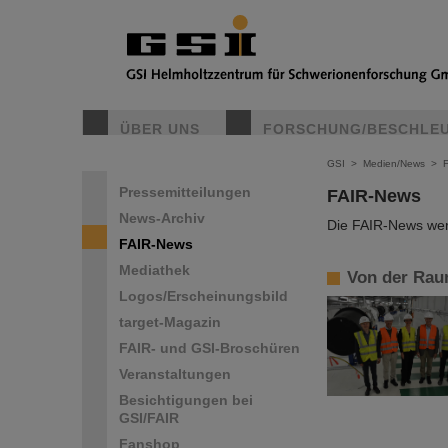
ÜBER UNS
FORSCHUNG/BESCHLE
GSI
>
Medien/News
>
Pressemitteilungen
FAIR-News
News-Archiv
Die FAIR-News werd
FAIR-News
Mediathek
Von der Rau
Logos/Erscheinungsbild
target-Magazin
FAIR- und GSI-Broschüren
Veranstaltungen
Besichtigungen bei
GSI/FAIR
Fanshop