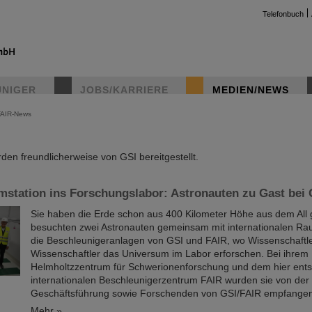
Telefonbuch
UNIGER
JOBS/KARRIERE
MEDIEN/NEWS
FAIR-News
instag
en freundlicherweise von GSI bereitgestellt.
mstation ins Forschungslabor: Astronauten zu Gast bei
Sie haben die Erde schon aus 400 Kilometer Höhe aus dem All
besuchten zwei Astronauten gemeinsam mit internationalen Ra
die Beschleunigeranlagen von GSI und FAIR, wo Wissenschaftl
Wissenschaftler das Universum im Labor erforschen. Bei ihre
Helmholtzzentrum für Schwerionenforschung und dem hier ent
internationalen Beschleunigerzentrum FAIR wurden sie von der
Geschäftsführung sowie Forschenden von GSI/FAIR empfangen.
Mehr »