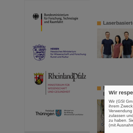
Laserbasiert
Neue Wege fü
Wir respe
BARB zu radi
Wir (GSI Gmb
ihrem Zweck
Verwendung v
zulassen und
zu haben. Si
(mit Ausnahm