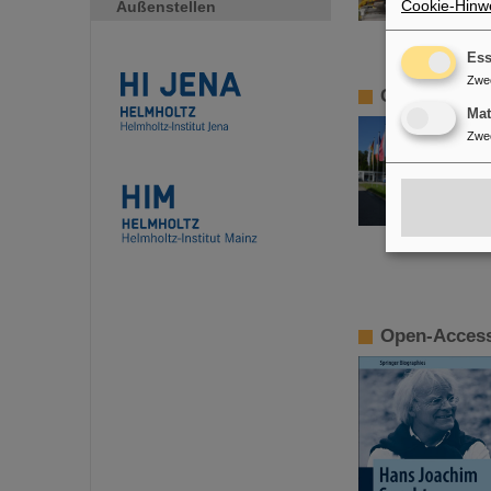
Cookie-Hinwe
Außenstellen
Ess
Zwe
CSD in Darms
Ma
Zwe
Open-Access