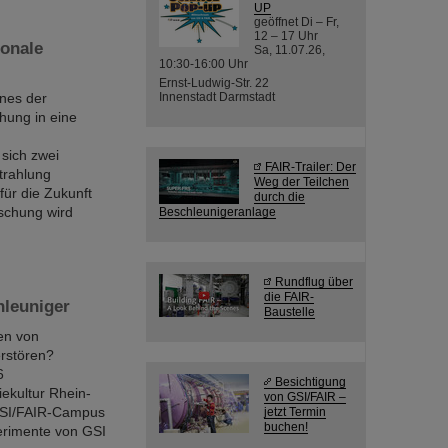
UP
geöffnet Di – Fr,
12 – 17 Uhr
onale
Sa, 11.07.26,
10:30-16:00 Uhr
Ernst-Ludwig-Str. 22
nes der
Innenstadt Darmstadt
hung in eine
sich zwei
FAIR-Trailer: Der
trahlung
Weg der Teilchen
ür die Zukunft
durch die
schung wird
Beschleunigeranlage
Rundflug über
die FAIR-
hleuniger
Baustelle
en von
rstören?
6
Besichtigung
ekultur Rhein-
von GSI/FAIR –
 GSI/FAIR-Campus
jetzt Termin
buchen!
perimente von GSI