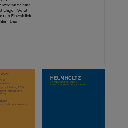
enzveranstaltung
etfähigen Gerät
einen Einwahllink
hlen. Das
T WORK
hung
stration
projektleitung FAIR
eunigerbetrieb und -
klung
sation
schaftliche Netzwerke