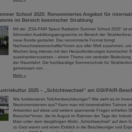
mmer School 2025: Renommiertes Angebot für internati
lente im Bereich kosmischer Strahlung
Mit der „ESA-FAIR Space Radiation Summer School 2025“ ist ei
führenden Ausbildungsprogramme im Bereich der Strahlenforsc
neue Runde gestartet. Das renommierte Format bringt
Nachwuchswissenschaftler*innen aus aller Welt zusammen, um 
Wochen lang intensiv mit den Herausforderungen kosmischer S
auseinanderzusetzen – einem Thema von zentraler Bedeutung f
der Raumfahrt. Die hochkarätige Sommerschule für Strahlenfor
gemeinsam von ...
Mehr »
ustriekultur 2025 – „Schichtwechsel“ am GSI/FAIR-Besc
Wie funktionieren Teilchenbeschleuniger? Wie sieht es im Inner
Neutronensternen aus? Kann man mit Ionenstrahlen Tumore ze
Antworten auf diese und weitere spannende Fragen erhielten 5
Besucher*innen, die im August im Rahmen der Tage der Industri
Main unter dem diesjährigen Motto „Schichtwechsel“ auf dem
zu Gast waren und einen Einblick in die Beschleuniger und Ex