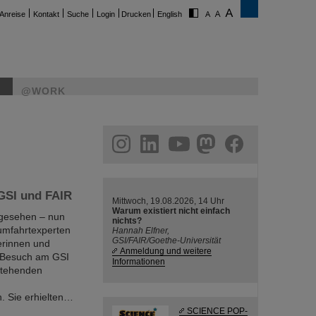
Anreise
Kontakt
Suche
Login
Drucken
English
@WORK
ram
linkedin
youtube
helmholtz.social
facebook
 GSI und FAIR
Mittwoch, 19.08.2026, 14 Uhr
Warum existiert nicht einfach
 gesehen – nun
nichts?
umfahrtexperten
Hannah Elfner,
GSI/FAIR/Goethe-Universität
erinnen und
Anmeldung und weitere
m Besuch am GSI
Informationen
stehenden
 Sie erhielten…
SCIENCE POP-