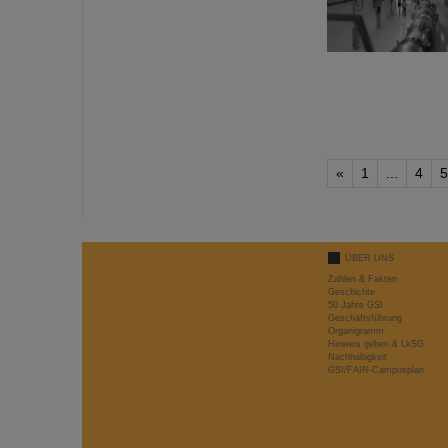
«
1
...
4
5
ÜBER UNS
Zahlen & Fakten
Geschichte
50 Jahre GSI
Geschäftsführung
Organigramm
Hinweis geben & LkSG
Nachhaltigkeit
GSI/FAIR-Campusplan