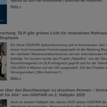
Agenda als auch die institutionelle Landschaft der modernen…
Mehr »
rschung: DLR gibt grünes Licht für innovatives Weltra
-Biophysik
Ein Stück GSI/FAIR-Spitzenforschung soll im kommenden Jahr ins
einem hoch innovativen Forschungsprojekt ist die Abteilung Bio
der nächsten Wissenschaftsmissionen auf der internationalen 
beteiligt. Vor kurzem wurde das Projekt „HippoBox“ von der De
Raumfahrtagentur im DLR erfolgreich geprüft und für die Teiln
CELLBOX-4-Mission auf der ISS ausgewählt. Ziel des Projekts ist
Hirnorganoiden („Mini-Gehirnen“)...
Mehr »
m über den Beschleuniger zu einzelnen Atomen – Vortra
t für Alle“ von GSI/FAIR im 2. Halbjahr 2025
Auch im zweiten Halbjahr des Jahres 2025 setzen GSI/FAIR die 
öffentliche Vortragsreihe „Wissenschaft für Alle“ im Hybridformat 