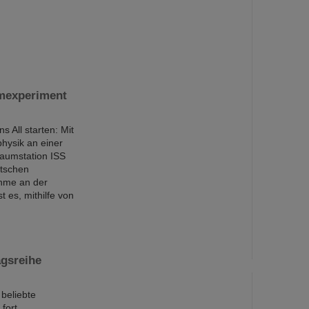
umexperiment
 All starten: Mit
physik an einer
Raumstation ISS
utschen
ahme an der
 es, mithilfe von
gsreihe
beliebte
fort.