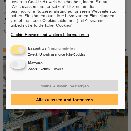
unserem Cookie-Hinweis beschrieben, indem Sie auf
Sextupol, Oktupol und Steuerdipol), die in einem gemeinsamen
„Alle zulassen und fortsetzen“ klicken, um die
flüssigen Heliumbehälter und Kryostat untergebracht sind. Der
bestmögliche Nutzererfahrung auf unseren Webseiten zu
kürzliche Transport der rund fünf Meter langen, zweieinhalb Meter
haben. Sie können auch Ihre bevorzugten Einstellungen
breiten und vier Meter hohen Komponente mit einem Gewicht von
vornehmen oder Cookies ablehnen (mit Ausnahme
48 Tonnen…
unbedingt erforderlicher Cookies).
Mehr »
Cookie-Hinweis und weitere Informationen
.
Essentials
(immer erforderlich)
Erstes Experiment mit der HITRAP-Abbremsanlage
Zweck
:
Unbedingt erforderliche Cookies
Matomo
Zweck
:
Statistik-Cookies
Meine Auswahl bestätigen
Alle zulassen und fortsetzen