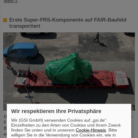
Mehr »
Erste Super-FRS-Komponente auf FAIR-Baufeld
transportiert
Wir respektieren Ihre Privatsphäre
Die erste Komponente des FAIR-Superfragmentseparators Super-
Wir (GSI GmbH) verwenden Cookies auf „gsi.de“.
FRS, ein supraleitender Multiplett-Magnet, ist auf das FAIR-
Einzelheiten zu den Arten von Cookies und ihrem Zweck
Baufeld gebracht worden. Bei einem Multiplett handelt es sich um
finden Sie unten und in unserem
Cookie-Hinweis
. Bitte
eine Kombination verschiedener Magnettypen (Quadrupol,
willigen Sie in die Verwendung von Cookies ein, wie in