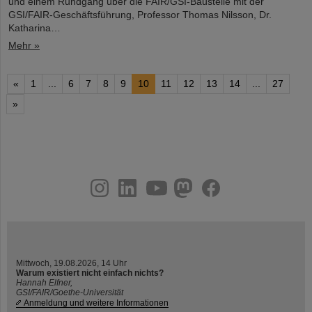
und einem Rundgang über die FAIR/GSI-Baustelle mit der
GSI/FAIR-Geschäftsführung, Professor Thomas Nilsson, Dr.
Katharina…
Mehr »
«
1
...
6
7
8
9
10
11
12
13
14
...
27
»
instagram
linkedin
youtube
helmholtz.social
facebook
Mittwoch, 19.08.2026, 14 Uhr
Warum existiert nicht einfach nichts?
Hannah Elfner,
GSI/FAIR/Goethe-Universität
Anmeldung und weitere Informationen