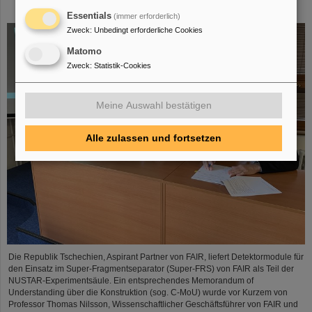
Construction Memorandum of Understanding
Essentials
(immer erforderlich)
Zweck
:
Unbedingt erforderliche Cookies
Matomo
Zweck
:
Statistik-Cookies
Meine Auswahl bestätigen
Alle zulassen und fortsetzen
Die Republik Tschechien, Aspirant Partner von FAIR, liefert Detektormodule für
den Einsatz im Super-Fragmentseparator (Super-FRS) von FAIR als Teil der
NUSTAR-Experimentsäule. Ein entsprechendes Memorandum of
Understanding über die Konstruktion (sog. C-MoU) wurde vor Kurzem von
Professor Thomas Nilsson, Wissenschaftlicher Geschäftsführer von FAIR und