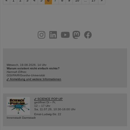
«
1
2
3
4
5
6
7
8
9
10
...
27
»
instagram
linkedin
youtube
helmholtz.social
facebook
Mittwoch, 19.08.2026, 14 Uhr
Warum existiert nicht einfach nichts?
Hannah Elfner,
GSI/FAIR/Goethe-Universität
Anmeldung und weitere Informationen
SCIENCE POP-UP
geöffnet Di – Fr,
12 – 17 Uhr
Sa, 11.07.26, 10:30-16:00 Uhr
Ernst-Ludwig-Str. 22
Innenstadt Darmstadt