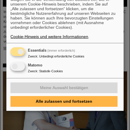
unserem Cookie-Hinweis beschrieben, indem Sie auf
„Alle zulassen und fortsetzen“ klicken, um die
In der vor Kurzem abgeschlossenen ersten Schwerionenbetriebszeit des LHC
bestmögliche Nutzererfahrung auf unseren Webseiten zu
in fünf Jahren war es Zeit für Blei-Ionen beschleunigt zu werden und
haben. Sie können auch Ihre bevorzugten Einstellungen
Kollisionen für die Experimente zu liefern. Die Kerne kollidierten bei einer
vornehmen oder Cookies ablehnen (mit Ausnahme
erhöhten Energie von 5,36 TeV pro Nukleonpaar (verglichen mit 5,02 TeV
unbedingt erforderlicher Cookies).
zuvor) mit einer Rate von bis zu 50 kHz – mehr als eine Größenordnung über
Cookie-Hinweis und weitere Informationen
.
der bisher erreichten. Die Arbeiten beinhalteten den Neustart des
verbesserten ALICE-Experiments, das erfolgreich Daten nehmen konnte.
Mehr »
Essentials
(immer erforderlich)
Zweck
:
Unbedingt erforderliche Cookies
Matomo
„Silicon Science Award“ für CBM-Doktorarbeit
Zweck
:
Statistik-Cookies
Meine Auswahl bestätigen
Alle zulassen und fortsetzen