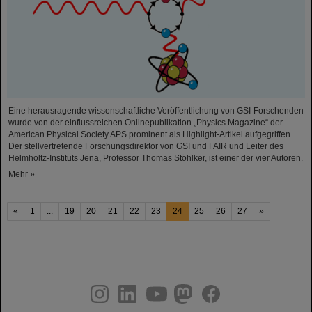
Eine herausragende wissenschaftliche Veröffentlichung von GSI-Forschenden
wurde von der einflussreichen Onlinepublikation „Physics Magazine“ der
American Physical Society APS prominent als Highlight-Artikel aufgegriffen.
Der stellvertretende Forschungsdirektor von GSI und FAIR und Leiter des
Helmholtz-Instituts Jena, Professor Thomas Stöhlker, ist einer der vier Autoren.
Mehr »
«
1
...
19
20
21
22
23
24
25
26
27
»
instagram
linkedin
youtube
helmholtz.social
facebook