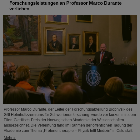
Forschungsleistungen an Professor Marco Durante
verliehen
Professor Marco Durante, der Leiter der Forschungsabteilung Biophysik des
GSI Helmholtzzentrums für Schwerionenforschung, wurde vor kurzem mit dem
Ellen-Gleditsch-Preis der Norwegischen Akademie der Wissenschaften
ausgezeichnet. Die Verleihung fand im Rahmen der öffentlichen Tagung der
Akademie zum Thema „Protonentherapie – Physik trifft Medizin“ in Oslo statt.
Mehr »