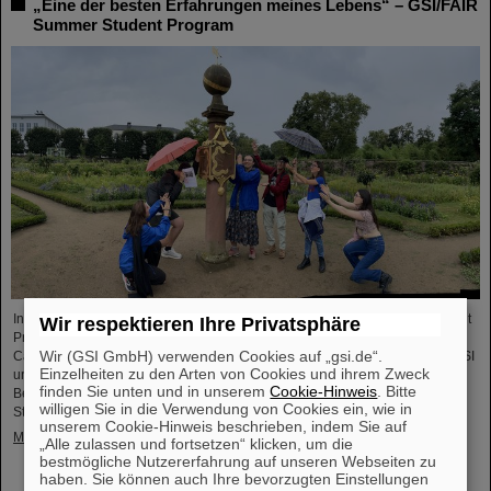
„Eine der besten Erfahrungen meines Lebens“ – GSI/FAIR
Summer Student Program
In diesem Jahr nahmen 31 Studierende aus 16 Ländern am Summer Student
Wir respektieren Ihre Privatsphäre
Program bei GSI und FAIR teil. Sie verbrachten acht Wochen auf dem
Wir (GSI GmbH) verwenden Cookies auf „gsi.de“.
Campus, machten sich mit den Experimenten und Forschungsfeldern von GSI
Einzelheiten zu den Arten von Cookies und ihrem Zweck
und FAIR vertraut und tauchten in die Atmosphäre eines internationalen
finden Sie unten und in unserem
Cookie-Hinweis
. Bitte
Beschleunigerlabors ein. Einblicke bietet der Fotowettbewerb der Summer
willigen Sie in die Verwendung von Cookies ein, wie in
Students.
unserem Cookie-Hinweis beschrieben, indem Sie auf
Mehr »
„Alle zulassen und fortsetzen“ klicken, um die
bestmögliche Nutzererfahrung auf unseren Webseiten zu
haben. Sie können auch Ihre bevorzugten Einstellungen