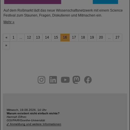
Auf dem Roßmarkt lädt das neue Wissenschaftsnetzwerk mit einem Science
Festival zum Staunen, Fragen, Diskutieren und Mitmachen ein.
Mehr »
«
1
...
12
13
14
15
16
17
18
19
20
...
27
»
instagram
linkedin
youtube
helmholtz.social
facebook
Mittwoch, 19.08.2026, 14 Uhr
Warum existiert nicht einfach nichts?
Hannah Elfner,
GSI/FAIR/Goethe-Universität
Anmeldung und weitere Informationen