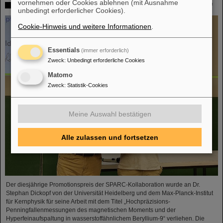
vornehmen oder Cookies ablehnen (mit Ausnahme
SPARC-Promotionspreis 2024 geht an Dr. Stefan Dickopf
unbedingt erforderlicher Cookies).
Cookie-Hinweis und weitere Informationen
.
Essentials
(immer erforderlich)
Zweck
:
Unbedingt erforderliche Cookies
Matomo
Zweck
:
Statistik-Cookies
Meine Auswahl bestätigen
Alle zulassen und fortsetzen
Der diesjährige Promotionspreis der SPARC-Kollaboration wurde an Dr.
Stephan Dickopf von der Universität Heidelberg und dem Max-Planck-Institut
für Kernphysik für seine Arbeit mit dem Titel „Hochpräzisions-
Penningfallenmessungen des magnetischen Moments und der
Hyperfeinaufspaltung in wasserstoffähnlichem Beryllium-9“ verliehen. Die