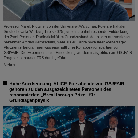
Professor Marek Pfützner von der Universität Warschau, Polen, erhält den
Smoluchowski-Warburg-Preis 2025 „für seine bahnbrechende Entdeckung
der Zwei-Protonen-Radioaktivität im Grundzustand, der bisher am wenigsten
bekannten Art des Kernzerfalls, mehr als 40 Jahre nach ihrer Vorhersage“.
Pfützner ist langjähriger wissenschaftlicher Kollaborationspartner von
GSI/FAIR. Die Experimente zur Entdeckung wurden maßgeblich am GSI/FAIR-
Fragmentseparator FRS durchgeführt.
Mehr »
Hohe Anerkennung: ALICE-Forschende von GSI/FAIR
gehören zu den ausgezeichneten Personen des
renommierten „Breakthrough Prize“ für
Grundlagenphysik