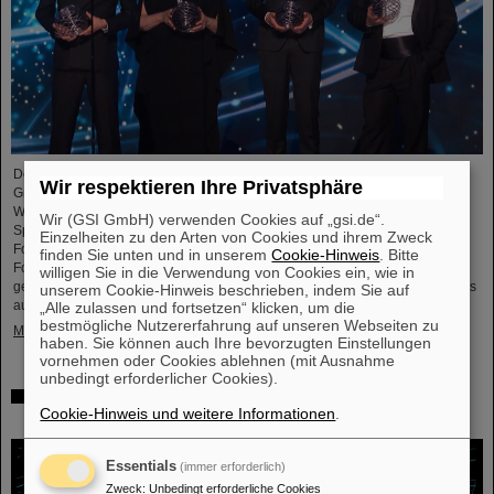
Der renommierte US-amerikanischen „Breakthrough Prize“ für
Wir respektieren Ihre Privatsphäre
Grundlagenphysik geht in diesem Jahr an die vier
Wissenschaftskollaborationen ALICE, ATLAS, CMS, and LHCb am
Wir (GSI GmbH) verwenden Cookies auf „gsi.de“.
Speicherring LHC (Large Hadron Collider ) des europäischen
Einzelheiten zu den Arten von Cookies und ihrem Zweck
Forschungszentrums CERN . Auch mehr als 40 frühere und aktuelle ALICE-
finden Sie unten und in unserem
Cookie-Hinweis
. Bitte
Forschende von GSI/FAIR sind maßgeblich daran beteiligt und wurden nun
willigen Sie in die Verwendung von Cookies ein, wie in
gemeinsam mit ihren Wissenschaftskolleg*innen mit dem angesehenen Preis
unserem Cookie-Hinweis beschrieben, indem Sie auf
ausgezeichnet, der mit drei Millionen US-Dollar dotiert ist…
„Alle zulassen und fortsetzen“ klicken, um die
bestmögliche Nutzererfahrung auf unseren Webseiten zu
Mehr »
haben. Sie können auch Ihre bevorzugten Einstellungen
vornehmen oder Cookies ablehnen (mit Ausnahme
unbedingt erforderlicher Cookies).
Physiker*innen testen Quantentheorie mit Atomkernen
Cookie-Hinweis und weitere Informationen
.
aus einer Kernreaktion
Essentials
(immer erforderlich)
Zweck
:
Unbedingt erforderliche Cookies