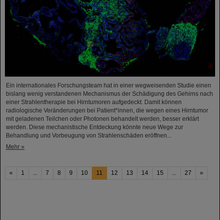
Ein internationales Forschungsteam hat in einer wegweisenden Studie einen
bislang wenig verstandenen Mechanismus der Schädigung des Gehirns nach
einer Strahlentherapie bei Hirntumoren aufgedeckt. Damit können
radiologische Veränderungen bei Patient*innen, die wegen eines Hirntumor
mit geladenen Teilchen oder Photonen behandelt werden, besser erklärt
werden. Diese mechanistische Entdeckung könnte neue Wege zur
Behandlung und Vorbeugung von Strahlenschäden eröffnen...
Mehr »
«
1
...
7
8
9
10
11
12
13
14
15
...
27
»