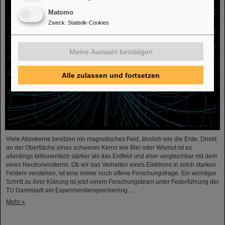
Matomo
Zweck
:
Statistik-Cookies
Meine Auswahl bestätigen
Alle zulassen und fortsetzen
Viele Atomkerne besitzen ein magnetisches Feld, ähnlich wie die Erde. Direkt
an der Oberfläche eines schweren Kerns wie Blei oder Wismut ist es
allerdings billionenfach stärker als das Erdfeld und eher vergleichbar mit dem
eines Neutronensterns. Ob wir das Verhalten eines Elektrons in solch starken
Feldern verstehen, ist eine immer noch offene Forschungsfrage. Ein wichtiger
Schritt zu ihrer Klärung ist jetzt einem Forschungsteam unter Federführung der
TU Darmstadt am Experimentierspeicherring…
Mehr »