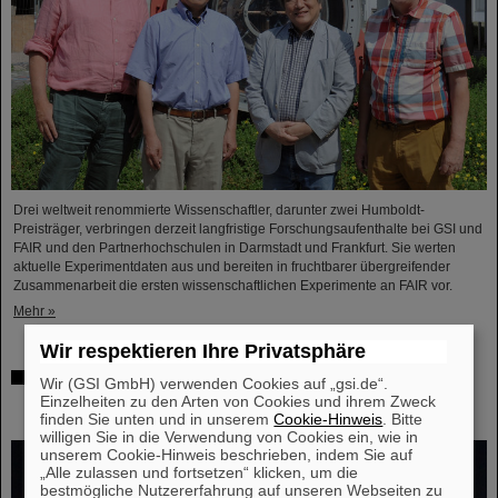
Drei weltweit renommierte Wissenschaftler, darunter zwei Humboldt-
Preisträger, verbringen derzeit langfristige Forschungsaufenthalte bei GSI und
FAIR und den Partnerhochschulen in Darmstadt und Frankfurt. Sie werten
aktuelle Experimentdaten aus und bereiten in fruchtbarer übergreifender
Zusammenarbeit die ersten wissenschaftlichen Experimente an FAIR vor.
Mehr »
Wir respektieren Ihre Privatsphäre
Hohe Auszeichnung für Professor Marco Durante:
Wir (GSI GmbH) verwenden Cookies auf „gsi.de“.
Kaplan-Preis für herausragende Leistungen in der
Einzelheiten zu den Arten von Cookies und ihrem Zweck
Strahlenforschung
finden Sie unten und in unserem
Cookie-Hinweis
. Bitte
willigen Sie in die Verwendung von Cookies ein, wie in
unserem Cookie-Hinweis beschrieben, indem Sie auf
„Alle zulassen und fortsetzen“ klicken, um die
bestmögliche Nutzererfahrung auf unseren Webseiten zu