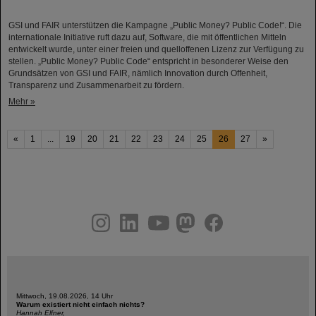
GSI und FAIR unterstützen die Kampagne „Public Money? Public Code!“. Die
internationale Initiative ruft dazu auf, Software, die mit öffentlichen Mitteln
entwickelt wurde, unter einer freien und quelloffenen Lizenz zur Verfügung zu
stellen. „Public Money? Public Code“ entspricht in besonderer Weise den
Grundsätzen von GSI und FAIR, nämlich Innovation durch Offenheit,
Transparenz und Zusammenarbeit zu fördern.
Mehr »
«
1
...
19
20
21
22
23
24
25
26
27
»
instagram
linkedin
youtube
helmholtz.social
facebook
Mittwoch, 19.08.2026, 14 Uhr
Warum existiert nicht einfach nichts?
Hannah Elfner,