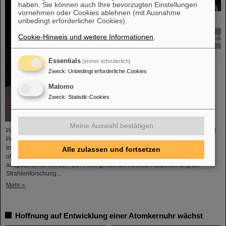
haben. Sie können auch Ihre bevorzugten Einstellungen
vornehmen oder Cookies ablehnen (mit Ausnahme
unbedingt erforderlicher Cookies).
Cookie-Hinweis und weitere Informationen
.
Essentials
(immer erforderlich)
Zweck
:
Unbedingt erforderliche Cookies
Matomo
Zweck
:
Statistik-Cookies
Meine Auswahl bestätigen
Professor Marco Durante, Leiter der GSI-Forschungsabteilung Biophysik und
Professor am Fachbereich Physik der TU Darmstadt, ist von der
Internationalen Gesellschaft zur Strahlenforschung (International Association
Alle zulassen und fortsetzen
of Radiation Research, IARR) mit dem renommierten Henry-Kaplan-Preis
ausgezeichnet worden. Der Preis gilt als die höchste Auszeichnung der
Strahlenforschung...
Mehr »
Hoffnung auf Entwicklung einer Atomkernuhr wächst