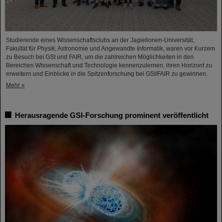
Studierende eines Wissenschaftsclubs an der Jagiellonen-Universität,
Fakultät für Physik, Astronomie und Angewandte Informatik, waren vor Kurzem
zu Besuch bei GSI und FAIR, um die zahlreichen Möglichkeiten in den
Bereichen Wissenschaft und Technologie kennenzulernen, ihren Horizont zu
erweitern und Einblicke in die Spitzenforschung bei GSI/FAIR zu gewinnen.
Mehr »
Herausragende GSI-Forschung prominent veröffentlicht