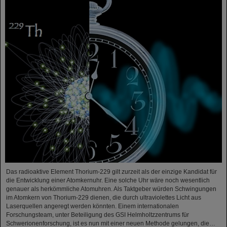
Das radioaktive Element Thorium-229 gilt zurzeit als der einzige Kandidat für
die Entwicklung einer Atomkernuhr. Eine solche Uhr wäre noch wesentlich
genauer als herkömmliche Atomuhren. Als Taktgeber würden Schwingungen
im Atomkern von Thorium-229 dienen, die durch ultraviolettes Licht aus
Laserquellen angeregt werden könnten. Einem internationalen
Forschungsteam, unter Beteiligung des GSI Helmholtzzentrums für
Schwerionenforschung, ist es nun mit einer neuen Methode gelungen, die…