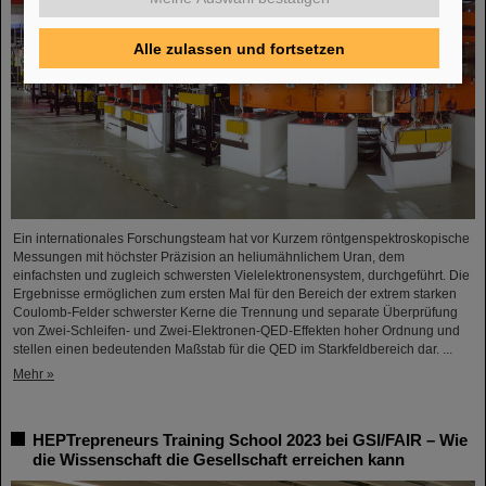
Alle zulassen und fortsetzen
Ein internationales Forschungsteam hat vor Kurzem röntgenspektroskopische
Messungen mit höchster Präzision an heliumähnlichem Uran, dem
einfachsten und zugleich schwersten Vielelektronensystem, durchgeführt. Die
Ergebnisse ermöglichen zum ersten Mal für den Bereich der extrem starken
Coulomb-Felder schwerster Kerne die Trennung und separate Überprüfung
von Zwei-Schleifen- und Zwei-Elektronen-QED-Effekten hoher Ordnung und
stellen einen bedeutenden Maßstab für die QED im Starkfeldbereich dar. ...
Mehr »
HEPTrepreneurs Training School 2023 bei GSI/FAIR – Wie
die Wissenschaft die Gesellschaft erreichen kann