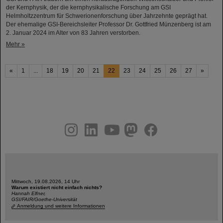
der Kernphysik, der die kernphysikalische Forschung am GSI
Helmholtzzentrum für Schwerionenforschung über Jahrzehnte geprägt hat.
Der ehemalige GSI-Bereichsleiter Professor Dr. Gottfried Münzenberg ist am
2. Januar 2024 im Alter von 83 Jahren verstorben.
Mehr »
«
1
...
18
19
20
21
22
23
24
25
26
27
»
instagram
linkedin
youtube
helmholtz.social
facebook
Mittwoch, 19.08.2026, 14 Uhr
Warum existiert nicht einfach nichts?
Hannah Elfner,
GSI/FAIR/Goethe-Universität
Anmeldung und weitere Informationen