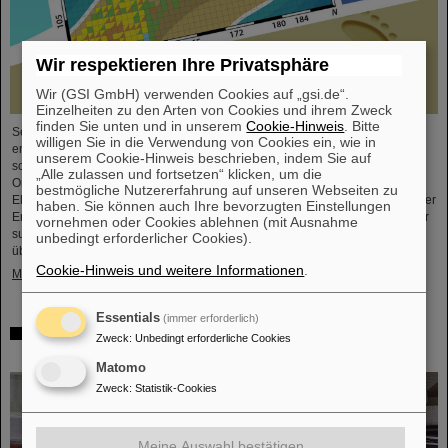
Wir respektieren Ihre Privatsphäre
Wir (GSI GmbH) verwenden Cookies auf „gsi.de“.
Einzelheiten zu den Arten von Cookies und ihrem Zweck
finden Sie unten und in unserem
Cookie-Hinweis
. Bitte
Seit der Jahrtausendwende wurden sechs neue chemische Elemente
willigen Sie in die Verwendung von Cookies ein, wie in
entdeckt und in das Periodensystem der Elemente, das Symbol der Chemie
unserem Cookie-Hinweis beschrieben, indem Sie auf
schlechthin, aufgenommen. Diese neuen Elemente haben hohe
„Alle zulassen und fortsetzen“ klicken, um die
Ordnungszahlen von bis zu 118 und sind deutlich schwerer als Uran, das
bestmögliche Nutzererfahrung auf unseren Webseiten zu
Element mit der höchsten Ordnungszahl (92), das in größeren Mengen auf der
haben. Sie können auch Ihre bevorzugten Einstellungen
Erde vorkommt. Dies wirft Fragen auf, unter anderem wie viele weitere dieser
vornehmen oder Cookies ablehnen (mit Ausnahme
superschweren Spezies noch auf ihre Entdeckung warten, wo – wenn
unbedingt erforderlicher Cookies).
überhaupt – eine ...
Cookie-Hinweis und weitere Informationen
.
Mehr »
Essentials
(immer erforderlich)
Überprüfung der Quantenelektrodynamik in extremen
Zweck
:
Unbedingt erforderliche Cookies
Feldern mit dem schwersten Zwei-Elektronen-Ion
Matomo
Zweck
:
Statistik-Cookies
Meine Auswahl bestätigen