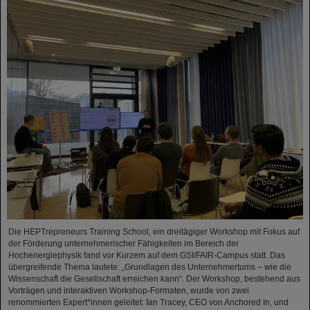
Die HEPTrepreneurs Training School, ein dreitägiger Workshop mit Fokus auf
der Förderung unternehmerischer Fähigkeiten im Bereich der
Hochenergiephysik fand vor Kurzem auf dem GSI/FAIR-Campus statt. Das
übergreifende Thema lautete: „Grundlagen des Unternehmertums – wie die
Wissenschaft die Gesellschaft erreichen kann“. Der Workshop, bestehend aus
Vorträgen und interaktiven Workshop-Formaten, wurde von zwei
renommierten Expert*innen geleitet: Ian Tracey, CEO von Anchored In, und