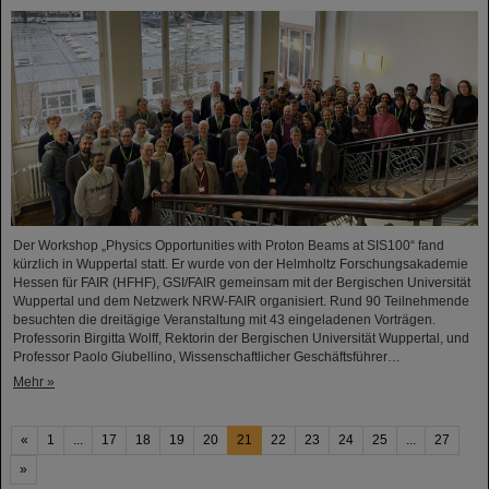
Der Workshop „Physics Opportunities with Proton Beams at SIS100“ fand
kürzlich in Wuppertal statt. Er wurde von der Helmholtz Forschungsakademie
Hessen für FAIR (HFHF), GSI/FAIR gemeinsam mit der Bergischen Universität
Wuppertal und dem Netzwerk NRW-FAIR organisiert. Rund 90 Teilnehmende
besuchten die dreitägige Veranstaltung mit 43 eingeladenen Vorträgen.
Professorin Birgitta Wolff, Rektorin der Bergischen Universität Wuppertal, und
Professor Paolo Giubellino, Wissenschaftlicher Geschäftsführer…
Mehr »
«
1
...
17
18
19
20
21
22
23
24
25
...
27
»