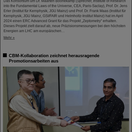
Das Konsortium um Dr. Maarten Boonekamp (Sprecher, Institute of Research
into the Fundamental Laws of the Universe, CEA, Paris-Saclay), Prof. Dr. Jens
Erler (Institut für Kernphysik, JGU Mainz) und Prof. Dr. Frank Maas (Institut für
Kernphysik, JGU Mainz, GSI/FAIR und Helmholtz-Institut Mainz) hat im April
2024 einen ERC Advanced Grant für das Projekt „Zeptometry” erhalten.
Dieses Projekt zielt darauf ab, neue Präzisionsmessungen bei den höchsten
Energien am LHC am europäischen…
Mehr »
CBM-Kollaboration zeichnet herausragende
Promotionsarbeiten aus