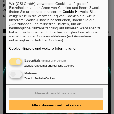
GENCO. Den Festvortrag hielt Professor em. Juha Äystö (Univ. Jyväskylä,
Wir (GSI GmbH) verwenden Cookies auf „gsi.de“.
Finnland) zum Thema „Präzisionsexperimente mit gestoppten exotischen
Einzelheiten zu den Arten von Cookies und ihrem Zweck
Atomkernen“.
finden Sie unten und in unserem
Cookie-Hinweis
. Bitte
willigen Sie in die Verwendung von Cookies ein, wie in
Mehr »
unserem Cookie-Hinweis beschrieben, indem Sie auf
„Alle zulassen und fortsetzen“ klicken, um die
bestmögliche Nutzererfahrung auf unseren Webseiten zu
Mit Schwerionentherapie gegen Leber- und Lungenkrebs
haben. Sie können auch Ihre bevorzugten Einstellungen
vornehmen oder Cookies ablehnen (mit Ausnahme
unbedingt erforderlicher Cookies).
Cookie-Hinweis und weitere Informationen
.
Essentials
(immer erforderlich)
Zweck
:
Unbedingt erforderliche Cookies
Matomo
Zweck
:
Statistik-Cookies
Meine Auswahl bestätigen
Alle zulassen und fortsetzen