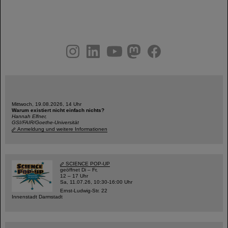
instagram
linkedin
youtube
helmholtz.social
facebook
Mittwoch, 19.08.2026, 14 Uhr
Warum existiert nicht einfach nichts?
Hannah Elfner,
GSI/FAIR/Goethe-Universität
Anmeldung und weitere Informationen
SCIENCE POP-UP
geöffnet Di – Fr,
12 – 17 Uhr
Sa, 11.07.26, 10:30-16:00 Uhr
Ernst-Ludwig-Str. 22
Innenstadt Darmstadt