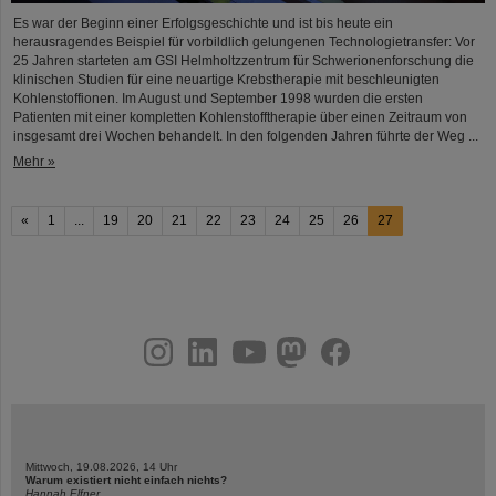
Es war der Beginn einer Erfolgsgeschichte und ist bis heute ein
herausragendes Beispiel für vorbildlich gelungenen Technologietransfer: Vor
25 Jahren starteten am GSI Helmholtzzentrum für Schwerionenforschung die
klinischen Studien für eine neuartige Krebstherapie mit beschleunigten
Kohlenstoffionen. Im August und September 1998 wurden die ersten
Patienten mit einer kompletten Kohlenstofftherapie über einen Zeitraum von
insgesamt drei Wochen behandelt. In den folgenden Jahren führte der Weg ...
Mehr »
«
1
...
19
20
21
22
23
24
25
26
27
instagram
linkedin
youtube
helmholtz.social
facebook
Mittwoch, 19.08.2026, 14 Uhr
Warum existiert nicht einfach nichts?
Hannah Elfner,