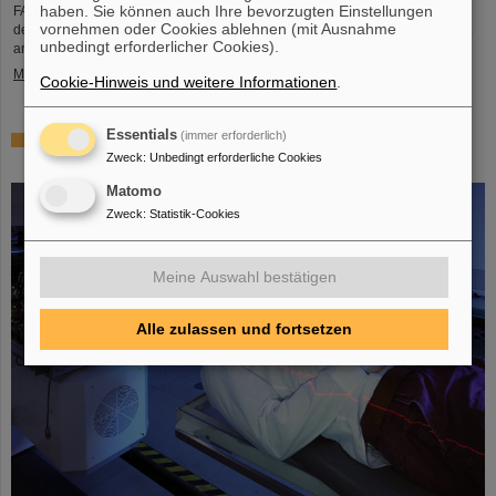
haben. Sie können auch Ihre bevorzugten Einstellungen
FAIR und GSI trauern um einen herausragenden Wissenschaftler und einen
vornehmen oder Cookies ablehnen (mit Ausnahme
der Wegbereiter für das FAIR-Projekt. Der indische Physiker Bikash Sinha ist
unbedingt erforderlicher Cookies).
am 11. August im Alter von 78 Jahren von uns gegangen.
Mehr »
Cookie-Hinweis und weitere Informationen
.
Essentials
(immer erforderlich)
25 Jahre Tumortherapie: Präzise Waffen im Kampf gegen
Zweck
:
Unbedingt erforderliche Cookies
den Krebs
Matomo
Zweck
:
Statistik-Cookies
Meine Auswahl bestätigen
Alle zulassen und fortsetzen