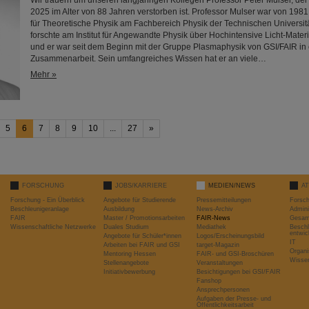
Wir trauern um unseren langjährigen Kollegen Professor Peter Mulser, de
2025 im Alter von 88 Jahren verstorben ist. Professor Mulser war von 1981
für Theoretische Physik am Fachbereich Physik der Technischen Universitä
forschte am Institut für Angewandte Physik über Hochintensive Licht-Mate
und er war seit dem Beginn mit der Gruppe Plasmaphysik von GSI/FAIR in
Zusammenarbeit. Sein umfangreiches Wissen hat er an viele…
Mehr »
5
6
7
8
9
10
...
27
»
FORSCHUNG
JOBS/KARRIERE
MEDIEN/NEWS
A
Forschung - Ein Überblick
Angebote für Studierende
Pressemitteilungen
Forsc
Beschleunigeranlage
Ausbildung
News-Archiv
Admini
FAIR
Master / Promotionsarbeiten
FAIR-News
Gesamt
Wissenschaftliche Netzwerke
Duales Studium
Mediathek
Beschl
entwic
Angebote für Schüler*innen
Logos/Erscheinungsbild
IT
Arbeiten bei FAIR und GSI
target-Magazin
Organi
Mentoring Hessen
FAIR- und GSI-Broschüren
Wissen
Stellenangebote
Veranstaltungen
Initiativbewerbung
Besichtigungen bei GSI/FAIR
Fanshop
Ansprechpersonen
Aufgaben der Presse- und
Öffentlichkeitsarbeit