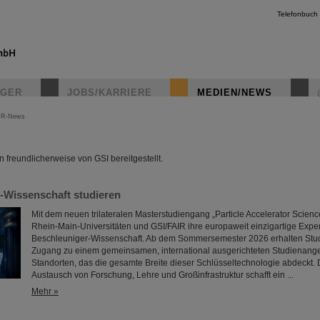
Telefonbuch
IGER
JOBS/KARRIERE
MEDIEN/NEWS
IR-News
instagr
freundlicherweise von GSI bereitgestellt.
-Wissenschaft studieren
Mit dem neuen trilateralen Masterstudiengang „Particle Accelerator Scienc
Rhein-Main-Universitäten und GSI/FAIR ihre europaweit einzigartige Expert
Beschleuniger-Wissenschaft. Ab dem Sommersemester 2026 erhalten Stud
Zugang zu einem gemeinsamen, international ausgerichteten Studienange
Standorten, das die gesamte Breite dieser Schlüsseltechnologie abdeckt.
Austausch von Forschung, Lehre und Großinfrastruktur schafft ein ...
Mehr »