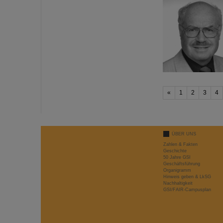
«
1
2
3
4
ÜBER UNS
Zahlen & Fakten
Geschichte
50 Jahre GSI
Geschäftsführung
Organigramm
Hinweis geben & LkSG
Nachhaltigkeit
GSI/FAIR-Campusplan