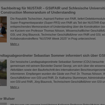
 Sachbeitrag für NUSTAR – GSI/FAIR und Schlesische Universit
n Construction Memorandum of Understanding
Die Republik Tschechien, Aspirant Partner von FAIR, liefert Detektormodule
Super-Fragmentseparator (Super-FRS) von FAIR als Teil der NUSTAR-Exp
entsprechendes Memorandum of Understanding über die Konstruktion (s
vor Kurzem von Professor Thomas Nilsson, Wissenschaftlicher Geschäftsf
GSI, und Jörg Blaurock, Technischer Geschäftsführer von FAIR und GSI, 
Kollaborationstreffens “NUSTAR Week 2025” in Prag unterzeichnet.
Mehr »
ndtagsabgeordneter Sebastian Sommer informiert sich über GS
Der hessische Landtagsabgeordnete Sebastian Sommer (CDU) besuchte 
gemeinsam mit seinem Büroleiter Daniel Georgi, um sich über die wissens
Aktivitäten sowie den Baufortschritt des internationalen Beschleunigerzen
informieren. Empfangen wurden die Gäste von Prof. Dr. Thomas Nilsson, 
Geschäftsführer von GSI und FAIR, Dr. Katharina Stummeyer, Administrativ
von GSI und FAIR, Jörg Blaurock, Technischem Geschäftsführer von GSI 
Mehr »
er Mulser