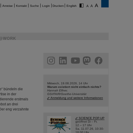
Anreise
Kontakt
Suche
Login
Drucken
English
@WORK
am
linkedin
youtube
helmholtz.social
facebook
Mittwoch, 19.08.2026, 14 Uhr
Warum existiert nicht einfach nichts?
e“ bündeln die
Hannah Elfner,
ise in der
GSI/FAIR/Goethe-Universität
Anmeldung und weitere Informationen
ierende erstmals
bot an drei
 Der eng verzahnte
SCIENCE POP-UP
geöffnet Di – Fr,
12 – 17 Uhr
Sa, 11.07.26, 10:30-
16:00 Uhr