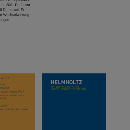
r am 26. September
 bis 2001 Professor
t Darmstadt. Er
rie-Wechselwirkung
 enger
T WORK
hung
stration
projektleitung FAIR
eunigerbetrieb und -
klung
sation
schaftliche Netzwerke