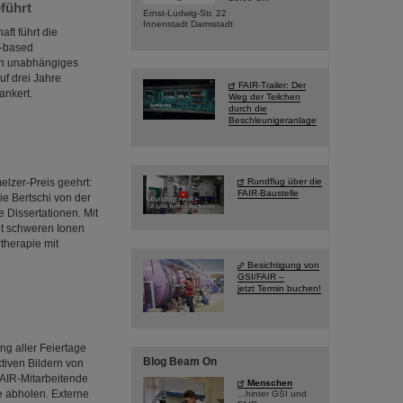
führt
Ernst-Ludwig-Str. 22
Innenstadt Darmstadt
ft führt die
r-based
ein unabhängiges
uf drei Jahre
FAIR-Trailer: Der
ankert.
Weg der Teilchen
durch die
Beschleunigeranlage
lzer-Preis geehrt:
Rundflug über die
FAIR-Baustelle
ie Bertschi von der
 Dissertationen. Mit
it schweren Ionen
therapie mit
Besichtigung von
GSI/FAIR –
jetzt Termin buchen!
ng aller Feiertage
Blog Beam On
ktiven Bildern von
FAIR-Mitarbeitende
Menschen
e abholen. Externe
...hinter GSI und