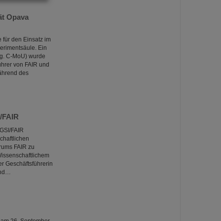
ät Opava
 für den Einsatz im
erimentsäule. Ein
og. C-MoU) wurde
ührer von FAIR und
während des
I/FAIR
GSI/FAIR
chaftlichen
trums FAIR zu
Wissenschaftlichem
er Geschäftsführerin
und…