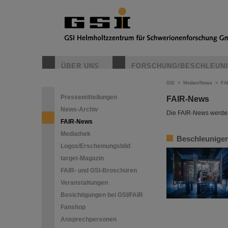
ÜBER UNS
FORSCHUNG/BESCHLEUN
GSI
>
Medien/News
>
FA
Pressemitteilungen
FAIR-News
News-Archiv
Die FAIR-News werden 
FAIR-News
Mediathek
Beschleuniger
Logos/Erscheinungsbild
target-Magazin
FAIR- und GSI-Broschüren
Veranstaltungen
Besichtigungen bei GSI/FAIR
Fanshop
Ansprechpersonen