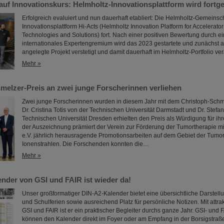
 auf Innovationskurs: Helmholtz-Innovationsplattform wird fortge
Erfolgreich evaluiert und nun dauerhaft etabliert: Die Helmholtz-Gemeinscha
Innovationsplattform Hi-Acts (Helmholtz Innovation Platform for Accelerato
Technologies and Solutions) fort. Nach einer positiven Bewertung durch 
internationales Expertengremium wird das 2023 gestartete und zunächst a
angelegte Projekt verstetigt und damit dauerhaft im Helmholtz-Portfolio ver
Mehr »
melzer-Preis an zwei junge Forscherinnen verliehen
Zwei junge Forscherinnen wurden in diesem Jahr mit dem Christoph-Schme
Dr. Cristina Totis von der Technischen Universität Darmstadt und Dr. Stefan
Technischen Universität Dresden erhielten den Preis als Würdigung für ihre
der Auszeichnung prämiert der Verein zur Förderung der Tumortherapie m
e.V. jährlich herausragende Promotionsarbeiten auf dem Gebiet der Tumor
Ionenstrahlen. Die Forschenden konnten die…
Mehr »
ender von GSI und FAIR ist wieder da!
Unser großformatiger DIN-A2-Kalender bietet eine übersichtliche Darstellu
und Schulferien sowie ausreichend Platz für persönliche Notizen. Mit attra
GSI und FAIR ist er ein praktischer Begleiter durchs ganze Jahr. GSI- und 
können den Kalender direkt im Foyer oder am Empfang in der Borsigstraß