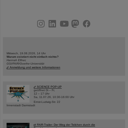
instagram
linkedin
youtube
helmholtz.social
facebook
Mittwoch, 19.08.2026, 14 Uhr
Warum existiert nicht einfach nichts?
Hannah Elfner,
GSI/FAIR/Goethe-Universität
Anmeldung und weitere Informationen
SCIENCE POP-UP
geöffnet Di – Fr,
12 – 17 Uhr
Sa, 11.07.26, 10:30-16:00 Uhr
Ernst-Ludwig-Str. 22
Innenstadt Darmstadt
FAIR-Trailer: Der Weg der Teilchen durch die