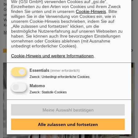
Wir (GSI GmbH) verwenden Cookies auf „gsi.de“.
bezeichnet. Auch Professor Thomas Nilsson, der Wissenschaftliche
Einzelheiten zu den Arten von Cookies und ihrem Zweck
Geschäftsführer von GSI und FAIR, nahm an dem Treffen teil und
finden Sie unten und in unserem
Cookie-Hinweis
. Bitte
unterzeichnete gemeinsam mit zahlreichen Vertreter*innen aus Politk,
willigen Sie in die Verwendung von Cookies ein, wie in
Wirtschaft und Wissenschaft ein Memorandum of Understanding (MoU) zur
unserem Cookie-Hinweis beschrieben, indem Sie auf
Kernfusion.
„Alle zulassen und fortsetzen“ klicken, um die
bestmögliche Nutzererfahrung auf unseren Webseiten zu
Mehr »
haben. Sie können auch Ihre bevorzugten Einstellungen
vornehmen oder Cookies ablehnen (mit Ausnahme
unbedingt erforderlicher Cookies).
Schaufenster in die Spitzenforschung: SCIENCE POP-UP
Cookie-Hinweis und weitere Informationen
.
von GSI/FAIR bringt Wissenschaft in die City
Essentials
(immer erforderlich)
Zweck
:
Unbedingt erforderliche Cookies
Matomo
Zweck
:
Statistik-Cookies
Meine Auswahl bestätigen
Alle zulassen und fortsetzen