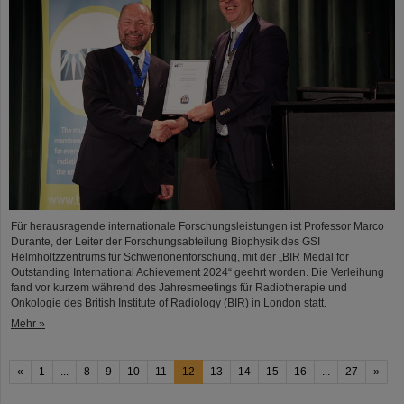
Für herausragende internationale Forschungsleistungen ist Professor Marco
Durante, der Leiter der Forschungsabteilung Biophysik des GSI
Helmholtzzentrums für Schwerionenforschung, mit der „BIR Medal for
Outstanding International Achievement 2024“ geehrt worden. Die Verleihung
fand vor kurzem während des Jahresmeetings für Radiotherapie und
Onkologie des British Institute of Radiology (BIR) in London statt.
Mehr »
«
1
...
8
9
10
11
12
13
14
15
16
...
27
»