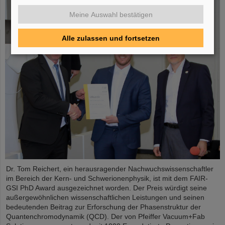
Meine Auswahl bestätigen
Alle zulassen und fortsetzen
Dr. Tom Reichert, ein herausragender Nachwuchswissenschaftler
im Bereich der Kern- und Schwerionenphysik, ist mit dem FAIR-
GSI PhD Award ausgezeichnet worden. Der Preis würdigt seine
außergewöhnlichen wissenschaftlichen Leistungen und seinen
bedeutenden Beitrag zur Erforschung der Phasenstruktur der
Quantenchromodynamik (QCD). Der von Pfeiffer Vacuum+Fab