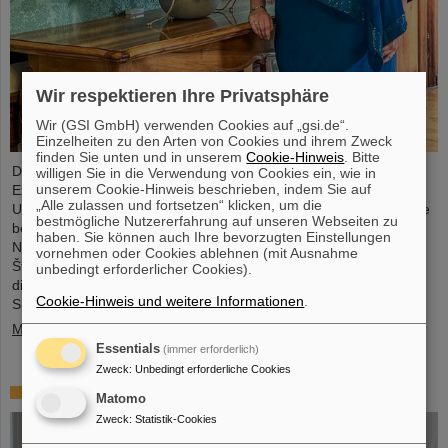
Wir respektieren Ihre Privatsphäre
Wir (GSI GmbH) verwenden Cookies auf „gsi.de“.
Einzelheiten zu den Arten von Cookies und ihrem Zweck
finden Sie unten und in unserem
Cookie-Hinweis
. Bitte
Die Physikerin und Geologin Livia Ludhova, Professorin für
willigen Sie in die Verwendung von Cookies ein, wie in
unserem Cookie-Hinweis beschrieben, indem Sie auf
Experimentelle Neutrinophysik an der Johannes Gutenberg-
„Alle zulassen und fortsetzen“ klicken, um die
Universität Mainz und Leiterin der gemeinsamen Neutrino-Gruppe
bestmögliche Nutzererfahrung auf unseren Webseiten zu
bei GSI sowie Leiterin des DFG-Förderprojekts FAIR-Research
haben. Sie können auch Ihre bevorzugten Einstellungen
NRW, wurde vor Kurzem mit dem slowakischen Orden Ľudovít
vornehmen oder Cookies ablehnen (mit Ausnahme
Štúr, 2. Klasse, Zivilabteilung, geehrt. Die feierliche Verleihung
unbedingt erforderlicher Cookies).
dieser hohen Auszeichnung fand durch den Präsidenten der
Cookie-Hinweis und weitere Informationen
.
Slowakischen Republik, Peter Pellegrini, in Bratislava statt.
Mehr »
Essentials
(immer erforderlich)
Zweck
:
Unbedingt erforderliche Cookies
FAIR-GSI-Promotionspreis für Dr. Tom Reichert
Matomo
Zweck
:
Statistik-Cookies