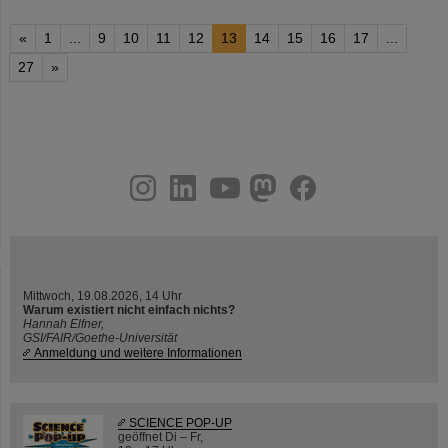
«
1
...
9
10
11
12
13
14
15
16
17
...
27
»
instagram
linkedin
youtube
helmholtz.social
facebook
Mittwoch, 19.08.2026, 14 Uhr
Warum existiert nicht einfach nichts?
Hannah Elfner,
GSI/FAIR/Goethe-Universität
Anmeldung und weitere Informationen
SCIENCE POP-UP
geöffnet Di – Fr,