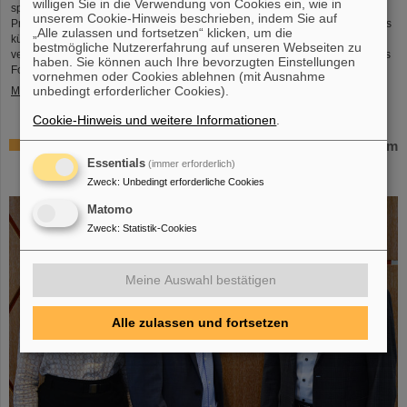
willigen Sie in die Verwendung von Cookies ein, wie in
spannender Einblick in Hessens Spitzenforschung und zukunftsweisende
unserem Cookie-Hinweis beschrieben, indem Sie auf
Projekte. Auch das GSI Helmholtzzentrum für Schwerionenforschung und das
„Alle zulassen und fortsetzen“ klicken, um die
künftige Beschleunigerzentrum FAIR sind mit einem interaktiven Stand
bestmögliche Nutzererfahrung auf unseren Webseiten zu
vertreten und bieten spannende Einblicke und Mitmachaktionen rund um das
haben. Sie können auch Ihre bevorzugten Einstellungen
Forschungszentrum in Darmstadt. Dabei können Besucher*innen…
vornehmen oder Cookies ablehnen (mit Ausnahme
unbedingt erforderlicher Cookies).
Mehr »
Cookie-Hinweis und weitere Informationen
.
GSI/FAIR ist Quantenort! – „International Year of Quantum
Science and Technology“ feiert die
Essentials
(immer erforderlich)
Quantenwissenschaften
Zweck
:
Unbedingt erforderliche Cookies
Matomo
Zweck
:
Statistik-Cookies
Meine Auswahl bestätigen
Alle zulassen und fortsetzen