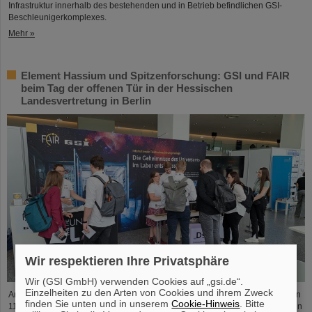
Infrastruktur innerhalb des bestehenden und in Betrieb befindlichen GSI-
Beschleunigerkomplexes.
Mehr »
Element Hassium und Spitzenforschung: GSI und FAIR
beim Tag der offenen Tür in der Hessischen
Landesvertretung in Berlin
Wir respektieren Ihre Privatsphäre
Wir (GSI GmbH) verwenden Cookies auf „gsi.de“.
Einzelheiten zu den Arten von Cookies und ihrem Zweck
Am Freitag, den 3. Oktober, lädt die Hessische Landesvertretung in Berlin von
finden Sie unten und in unserem
Cookie-Hinweis
. Bitte
11:00 bis 18:00 Uhr zum Tag der offenen Tür ein. Besucher*innen erwartet ein