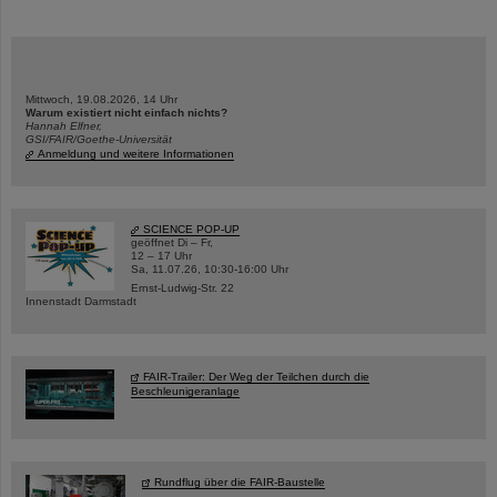
Mittwoch, 19.08.2026, 14 Uhr
Warum existiert nicht einfach nichts?
Hannah Elfner,
GSI/FAIR/Goethe-Universität
Anmeldung und weitere Informationen
SCIENCE POP-UP
geöffnet Di – Fr,
12 – 17 Uhr
Sa, 11.07.26, 10:30-16:00 Uhr
Ernst-Ludwig-Str. 22
Innenstadt Darmstadt
FAIR-Trailer: Der Weg der Teilchen durch die
Beschleunigeranlage
Rundflug über die FAIR-Baustelle