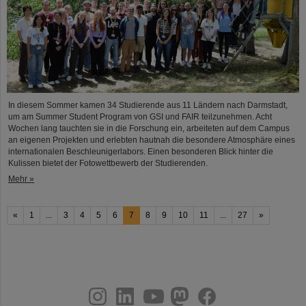
In diesem Sommer kamen 34 Studierende aus 11 Ländern nach Darmstadt,
um am Summer Student Program von GSI und FAIR teilzunehmen. Acht
Wochen lang tauchten sie in die Forschung ein, arbeiteten auf dem Campus
an eigenen Projekten und erlebten hautnah die besondere Atmosphäre eines
internationalen Beschleunigerlabors. Einen besonderen Blick hinter die
Kulissen bietet der Fotowettbewerb der Studierenden.
Mehr »
«
1
...
3
4
5
6
7
8
9
10
11
...
27
»
instagram
linkedin
youtube
helmholtz.social
facebook