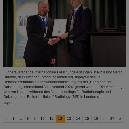
Für herausragende internationale Forschungsleistungen ist Professor Marco
Durante, der Leiter der Forschungsabteilung Biophysik des GSI
Helmholtzzentrums für Schwerionenforschung, mit der „BIR Medal for
Outstanding International Achievement 2024“ geehrt worden. Die Verleihung
fand vor kurzem während des Jahresmeetings für Radiotherapie und
Onkologie des British Institute of Radiology (BIR) in London statt.
Mehr »
«
1
...
8
9
10
11
12
13
14
15
16
...
27
»