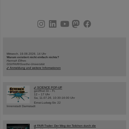
instagram
linkedin
youtube
helmholtz.social
facebook
Mittwoch, 19.08.2026, 14 Uhr
Warum existiert nicht einfach nichts?
Hannah Elfner,
GSI/FAIR/Goethe-Universität
Anmeldung und weitere Informationen
SCIENCE POP-UP
geöffnet Di – Fr,
12 – 17 Uhr
Sa, 11.07.26, 10:30-16:00 Uhr
Ernst-Ludwig-Str. 22
Innenstadt Darmstadt
FAIR-Trailer: Der Weg der Teilchen durch die