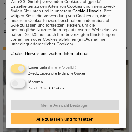
Wir (GSI GmbH) verwenden Cookies auf „gsi.de“.
bezeichnet. Auch Professor Thomas Nilsson, der Wissenschaftliche
Einzelheiten zu den Arten von Cookies und ihrem Zweck
Geschäftsführer von GSI und FAIR, nahm an dem Treffen teil und
finden Sie unten und in unserem
Cookie-Hinweis
. Bitte
unterzeichnete gemeinsam mit zahlreichen Vertreter*innen aus Politk,
willigen Sie in die Verwendung von Cookies ein, wie in
Wirtschaft und Wissenschaft ein Memorandum of Understanding (MoU) zur
unserem Cookie-Hinweis beschrieben, indem Sie auf
Kernfusion.
„Alle zulassen und fortsetzen“ klicken, um die
bestmögliche Nutzererfahrung auf unseren Webseiten zu
Mehr »
haben. Sie können auch Ihre bevorzugten Einstellungen
vornehmen oder Cookies ablehnen (mit Ausnahme
unbedingt erforderlicher Cookies).
Schaufenster in die Spitzenforschung: SCIENCE POP-UP
Cookie-Hinweis und weitere Informationen
.
von GSI/FAIR bringt Wissenschaft in die City
Essentials
(immer erforderlich)
Zweck
:
Unbedingt erforderliche Cookies
Matomo
Zweck
:
Statistik-Cookies
Meine Auswahl bestätigen
Alle zulassen und fortsetzen