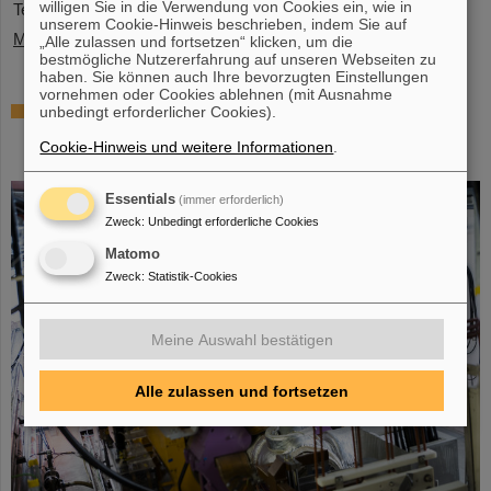
willigen Sie in die Verwendung von Cookies ein, wie in
Teilchenbeschleunigeranlage FAIR.…
unserem Cookie-Hinweis beschrieben, indem Sie auf
Mehr »
„Alle zulassen und fortsetzen“ klicken, um die
bestmögliche Nutzererfahrung auf unseren Webseiten zu
haben. Sie können auch Ihre bevorzugten Einstellungen
vornehmen oder Cookies ablehnen (mit Ausnahme
Gleichzeitige Beschleunigung von zwei
unbedingt erforderlicher Cookies).
Ionenstrahlen: Einzigartiges Verfahren im
Cookie-Hinweis und weitere Informationen
.
Ringbeschleuniger SIS18 demonstriert
Essentials
(immer erforderlich)
Zweck
:
Unbedingt erforderliche Cookies
Matomo
Zweck
:
Statistik-Cookies
Meine Auswahl bestätigen
Alle zulassen und fortsetzen