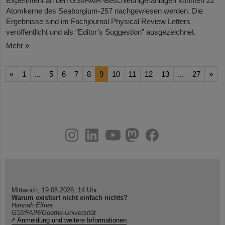
Experiment an den GSI/FAIR-Beschleunigeranlagen konnten 22
Atomkerne des Seaborgium-257 nachgewiesen werden. Die
Ergebnisse sind im Fachjournal Physical Review Letters
veröffentlicht und als “Editor’s Suggestion” ausgezeichnet.
Mehr »
«
1
...
5
6
7
8
9
10
11
12
13
...
27
»
instagram
linkedin
youtube
helmholtz.social
facebook
Mittwoch, 19.08.2026, 14 Uhr
Warum existiert nicht einfach nichts?
Hannah Elfner,
GSI/FAIR/Goethe-Universität
Anmeldung und weitere Informationen