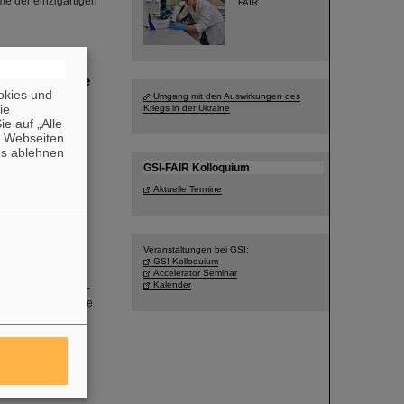
me der einzigartigen
FAIR.
he Experimente
okies und
Umgang mit den Auswirkungen des
die
Kriegs in der Ukraine
ler*innen von
e auf „Alle
n Webseiten
trum TRIUMF in
es ablehnen
eit steht die
topen: Zinn-136,
GSI-FAIR Kolloquium
ew Letters
Aktuelle Termine
Veranstaltungen bei GSI:
GSI-Kolloquium
Accelerator Seminar
Kalender
Physik der Goethe-
tional ausgewiesene
bei GSI/FAIR. In
n
 derzeit im Bau