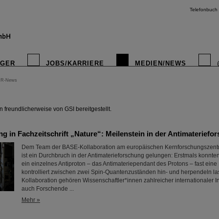
Telefonbuch
IGER
JOBS/KARRIERE
MEDIEN/NEWS
IR-News
instagr
freundlicherweise von GSI bereitgestellt.
ng in Fachzeitschrift „Nature“: Meilenstein in der Antimateriefo
Dem Team der BASE-Kollaboration am europäischen Kernforschungszen
ist ein Durchbruch in der Antimaterieforschung gelungen: Erstmals konnt
ein einzelnes Antiproton – das Antimateriependant des Protons – fast eine
kontrolliert zwischen zwei Spin-Quantenzuständen hin- und herpendeln la
Kollaboration gehören Wissenschaftler*innen zahlreicher internationaler In
auch Forschende ...
Mehr »