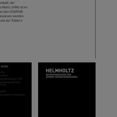
stadt, der
 Mainz (HIM) ist es
an den GSI/FAIR-
gewiesen werden.
nd als “Editor’s
T WORK
hung
stration
projektleitung FAIR
eunigerbetrieb und -
klung
sation
schaftliche Netzwerke