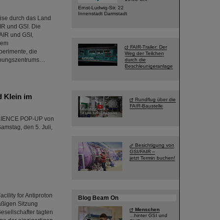
Ernst-Ludwig-Str. 22
Innenstadt Darmstadt
ise durch das Land
R und GSI. Die
AIR und GSI,
inem
FAIR-Trailer: Der
perimente, die
Weg der Teilchen
schungszentrums…
durch die
Beschleunigeranlage
 Klein im
Rundflug über die
FAIR-Baustelle
 SCIENCE POP-UP von
mstag, den 5. Juli,
Besichtigung von
GSI/FAIR –
jetzt Termin buchen!
ility for Antiproton
Blog Beam On
äßigen Sitzung
Menschen
sellschafter tagten
...hinter GSI und