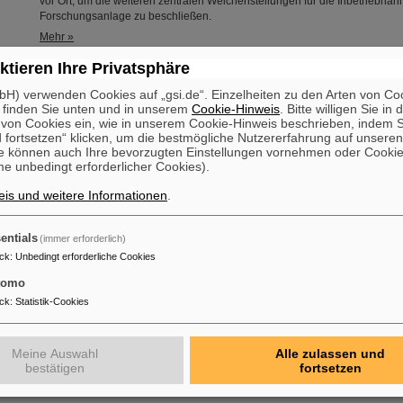
vor Ort, um die weiteren zentralen Weichenstellungen für die Inbetriebnah
Forschungsanlage zu beschließen.
Mehr »
ktieren Ihre Privatsphäre
n-Isotope geben Aufschluss über Elementsynthese – Erfolgreic
H) verwenden Cookies auf „gsi.de“. Einzelheiten zu den Arten von Co
R-Federführung
 finden Sie unten und in unserem
Cookie-Hinweis
. Bitte willigen Sie in 
Ein internationales Forschungsteam unter Federführung von Wissenschaft
on Cookies ein, wie in unserem Cookie-Hinweis beschrieben, indem Si
 fortsetzen“ klicken, um die bestmögliche Nutzererfahrung auf unsere
GSI/FAIR in Darmstadt hat in Messungen am kanadischen Forschungszen
e können auch Ihre bevorzugten Einstellungen vornehmen oder Cooki
Vancouver die r-Prozess-Nukleosynthese untersucht. Im Mittelpunkt der Arb
e unbedingt erforderlicher Cookies).
erstmalige Massenmessung von drei besonders neutronenreichen Zinn-Iso
Zinn-137 und Zinn-138. Die Ergebnisse sind im Fachjournal Physical Revi
is und weitere Informationen
.
veröffentlicht.
Mehr »
entials
(immer erforderlich)
ck
:
Unbedingt erforderliche Cookies
der Goethe-Universität Frankfurt für Dr. Ralph Aßmann
tomo
Dr. Ralph Aßmann wurde auf eine Kooperationsprofessur im Fachbereich 
Universität berufen. Der auf dem Gebiet der Beschleunigerphysik interna
ck
:
Statistik-Cookies
Experte leitet den Bereich „Beschleunigerbetrieb und -entwicklung (ACC)“ 
dieser Funktion ist Aßmann verantwortlich für den Betrieb der bestehende
Beschleunigeranlagen und für die Integration und Inbetriebnahme der sich
Meine Auswahl
Alle zulassen und
befindlichen internationalen Teilchenbeschleunigeranlage FAIR.…
bestätigen
fortsetzen
Mehr »