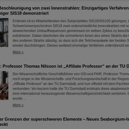
Beschleunigung von zwei Ionenstrahlen: Einzigartiges Verfahren
iger SIS18 demonstriert
Erstmals ist es Mitarbeitenden des Subprojektes SIS18/SIS100 gelungen, 
Schwerionensynchrotron SIS18 zwei unterschiedliche Ionenstrahlen mit 
abweichenden Umlauffrequenzen gemeinsam im selben Zyklus zu beschl
extrahieren. Dabei überholen die schnelleren Ionen des einen Strahls di
des anderen Strahls ständig, so dass sich die Teilchenpakete der beiden 
wieder durchdringen. Dieses weltweit einmalige Verfahren unterstreicht e
Mehr »
 Professor Thomas Nilsson ist „Affiliate Professor“ an der TU 
Der Wissenschaftliche Geschäftsführer von GSI und FAIR, Professor Thomas
noch enger in die Wissenschafts- und Forschungslandschaft in der Region
„Affiliate Professor“ an der TU Darmstadt, und nun offiziell mit dem Fachbe
verbunden. Vor kurzem hatte die TU Darmstadt erstmals diese akademis
eine international herausragende Wissenschaftspersönlichkeit verliehen.
wurde ...
Mehr »
er Grenzen der superschweren Elemente – Neues Seaborgium-Is
eckt