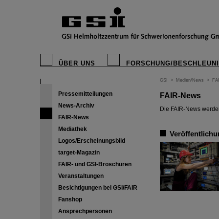
ÜBER UNS
FORSCHUNG/BESCHLEUN
GSI
>
Medien/News
>
FA
Pressemitteilungen
FAIR-News
News-Archiv
Die FAIR-News werden 
FAIR-News
Mediathek
Veröffentlichu
Logos/Erscheinungsbild
target-Magazin
FAIR- und GSI-Broschüren
Veranstaltungen
Besichtigungen bei GSI/FAIR
Fanshop
Ansprechpersonen