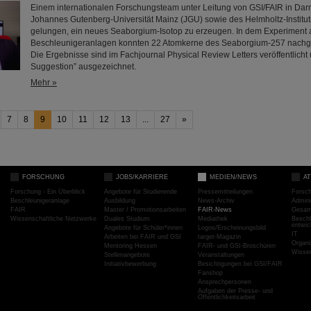
Einem internationalen Forschungsteam unter Leitung von GSI/FAIR in Darm
Johannes Gutenberg-Universität Mainz (JGU) sowie des Helmholtz-Instituts
gelungen, ein neues Seaborgium-Isotop zu erzeugen. In dem Experiment 
Beschleunigeranlagen konnten 22 Atomkerne des Seaborgium-257 nach
Die Ergebnisse sind im Fachjournal Physical Review Letters veröffentlicht u
Suggestion” ausgezeichnet.
Mehr »
7
8
9
10
11
12
13
...
27
»
FORSCHUNG
JOBS/KARRIERE
MEDIEN/NEWS
A
Forschung - Ein Überblick
Angebote für Studierende
Pressemitteilungen
Forsc
Beschleunigeranlage
Ausbildung
News-Archiv
Admini
FAIR
Master / Promotionsarbeiten
FAIR-News
Gesamt
Wissenschaftliche Netzwerke
Duales Studium
Mediathek
Beschl
entwic
Angebote für Schüler*innen
Logos/Erscheinungsbild
IT
Arbeiten bei FAIR und GSI
target-Magazin
Organi
Mentoring Hessen
FAIR- und GSI-Broschüren
Wissen
Stellenangebote
Veranstaltungen
Initiativbewerbung
Besichtigungen bei GSI/FAIR
Fanshop
Ansprechpersonen
Aufgaben der Presse- und
Öffentlichkeitsarbeit