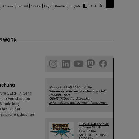
Anreise
Kontakt
Suche
Login
Drucken
English
@WORK
am
linkedin
youtube
helmholtz.social
facebook
rschung
Mittwoch, 19.08.2026, 14 Uhr
Warum existiert nicht einfach nichts?
trum CERN in Genf
Hannah Elfner,
en die Forschenden
GSI/FAIR/Goethe-Universität
Anmeldung und weitere Informationen
 Minute lang
ssen. Zu der
stitutionen, darunter
SCIENCE POP-UP
geöffnet Di – Fr,
12 – 17 Uhr
Sa, 11.07.26, 10:30-
16:00 Uhr