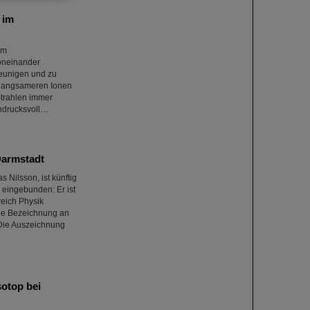
 im
im
voneinander
eunigen und zu
e langsameren Ionen
Strahlen immer
indrucksvoll…
Darmstadt
 Nilsson, ist künftig
 eingebunden: Er ist
reich Physik
che Bezeichnung an
 Die Auszeichnung
otop bei