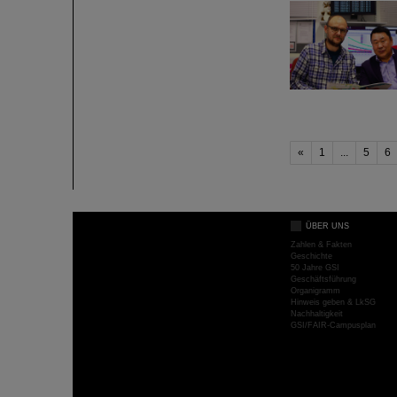
«
1
...
5
6
ÜBER UNS
Zahlen & Fakten
Geschichte
50 Jahre GSI
Geschäftsführung
Organigramm
Hinweis geben & LkSG
Nachhaltigkeit
GSI/FAIR-Campusplan