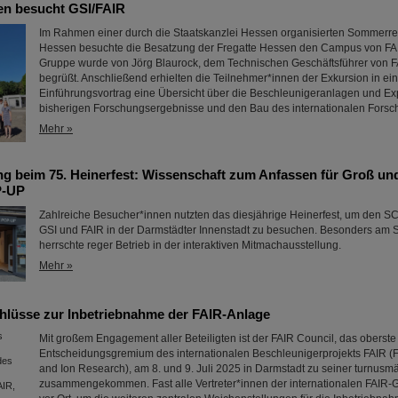
en besucht GSI/FAIR
Im Rahmen einer durch die Staatskanzlei Hessen organisierten Sommerre
Hessen besuchte die Besatzung der Fregatte Hessen den Campus von FAI
Gruppe wurde von Jörg Blaurock, dem Technischen Geschäftsführer von F
begrüßt. Anschließend erhielten die Teilnehmer*innen der Exkursion in e
Einführungsvortrag eine Übersicht über die Beschleunigeranlagen und Ex
bisherigen Forschungsergebnisse und den Bau des internationalen For
Mehr »
g beim 75. Heinerfest: Wissenschaft zum Anfassen für Groß und
P-UP
Zahlreiche Besucher*innen nutzten das diesjährige Heinerfest, um den
GSI und FAIR in der Darmstädter Innenstadt zu besuchen. Besonders am Sa
herrschte reger Betrieb in der interaktiven Mitmachausstellung.
Mehr »
hlüsse zur Inbetriebnahme der FAIR-Anlage
Mit großem Engagement aller Beteiligten ist der FAIR Council, das oberste
Entscheidungsgremium des internationalen Beschleunigerprojekts FAIR (Fac
and Ion Research), am 8. und 9. Juli 2025 in Darmstadt zu seiner turnusm
zusammengekommen. Fast alle Vertreter*innen der internationalen FAIR-Ge