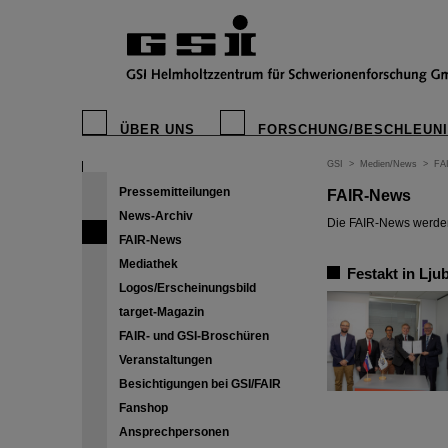
ÜBER UNS
FORSCHUNG/BESCHLEUN
GSI
>
Medien/News
>
FA
Pressemitteilungen
FAIR-News
News-Archiv
Die FAIR-News werden 
FAIR-News
Mediathek
Festakt in Lju
Logos/Erscheinungsbild
target-Magazin
FAIR- und GSI-Broschüren
Veranstaltungen
Besichtigungen bei GSI/FAIR
Fanshop
Ansprechpersonen