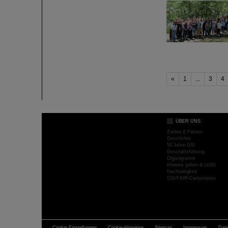
«
1
...
3
4
ÜBER UNS
Zahlen & Fakten
Geschichte
50 Jahre GSI
Geschäftsführung
Organigramm
Hinweis geben & LkSG
Nachhaltigkeit
GSI/FAIR-Campusplan
Cookie Einstellungen
Cookie-Hinweise
Sitemap
Impressum
Dat