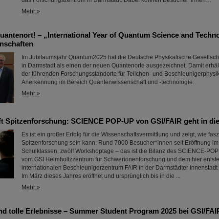
das Forschungszentrum in Darmstadt. Dabei können Besucher*innen…
Mehr »
uantenort! – „International Year of Quantum Science and Technol
nschaften
Im Jubiläumsjahr Quantum2025 hat die Deutsche Physikalische Gesellsch
in Darmstadt als einen der neuen Quantenorte ausgezeichnet. Damit erhält
der führenden Forschungsstandorte für Teilchen- und Beschleunigerphysik e
Anerkennung im Bereich Quantenwissenschaft und -technologie.
Mehr »
ifft Spitzenforschung: SCIENCE POP-UP von GSI/FAIR geht in di
Es ist ein großer Erfolg für die Wissenschaftsvermittlung und zeigt, wie fas
Spitzenforschung sein kann: Rund 7000 Besucher*innen seit Eröffnung im 
Schulklassen, zwölf Workshoptage – das ist die Bilanz des SCIENCE-POP
vom GSI Helmholtzzentrum für Schwerionenforschung und dem hier ents
internationalen Beschleunigerzentrum FAIR in der Darmstädter Innenstadt re
Im März dieses Jahres eröffnet und ursprünglich bis in die ...
Mehr »
und tolle Erlebnisse – Summer Student Program 2025 bei GSI/FAI