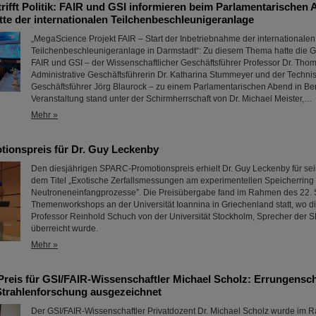
rifft Politik: FAIR und GSI informieren beim Parlamentarischen 
tte der internationalen Teilchenbeschleunigeranlage
„MegaScience Projekt FAIR – Start der Inbetriebnahme der internationalen
Teilchenbeschleunigeranlage in Darmstadt“: Zu diesem Thema hatte die 
FAIR und GSI – der Wissenschaftlicher Geschäftsführer Professor Dr. Thom
Administrative Geschäftsführerin Dr. Katharina Stummeyer und der Techni
Geschäftsführer Jörg Blaurock – zu einem Parlamentarischen Abend in Ber
Veranstaltung stand unter der Schirmherrschaft von Dr. Michael Meister,…
Mehr »
onspreis für Dr. Guy Leckenby
Den diesjährigen SPARC-Promotionspreis erhielt Dr. Guy Leckenby für sein
dem Titel „Exotische Zerfallsmessungen am experimentellen Speicherring 
Neutroneneinfangprozesse”. Die Preisübergabe fand im Rahmen des 22.
Themenworkshops an der Universität Ioannina in Griechenland statt, wo 
Professor Reinhold Schuch von der Universität Stockholm, Sprecher der 
überreicht wurde.
Mehr »
Preis für GSI/FAIR-Wissenschaftler Michael Scholz: Errungensch
Strahlenforschung ausgezeichnet
Der GSI/FAIR-Wissenschaftler Privatdozent Dr. Michael Scholz wurde im 