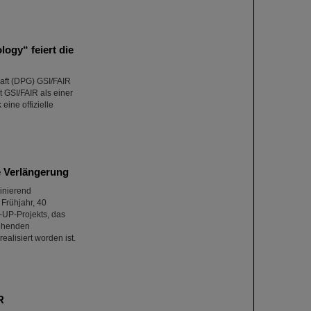
ogy“ feiert die
aft (DPG) GSI/FAIR
 GSI/FAIR als einer
ine offizielle
e Verlängerung
zinierend
Frühjahr, 40
-UP-Projekts, das
tehenden
alisiert worden ist.
R