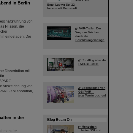
Abend in Berlin
Ernst-Ludwig-Str. 22
Innenstadt Darmstadt
Geschäftsführung von
as Nilsson, die
FAIR-Trailer: Der
scher
Weg der Teilchen
lin eingeladen. Die
durch die
Beschleunigeranlage
Rundflug über die
FAIR-Baustelle
e Dissertation mit
für
 SPARC-
die Auszeichnung von
Besichtigung von
SPARC-Kollaboration,
GSI/FAIR –
jetzt Termin buchen!
aften in der
Blog Beam On
Menschen
...hinter GSI und
Rahmen der