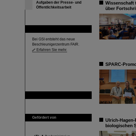
Aufgaben der Presse- und
Wissenschaft t
Öffentlichkeitsarbeit
über Fortschri
FAIR
Bei GSI entsteht das neue
Beschleunigerzentrum FAIR.
Erfahren Sie mehr.
SPARC-Promoti
GSI ist Mitglied bei
Gefördert von
Ulrich-Hagen-
biologischen 