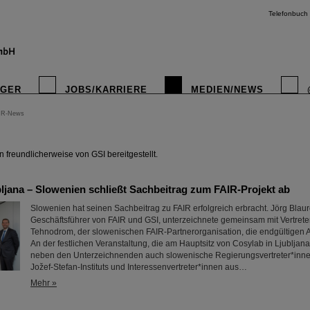
Telefonbuch
IGER
JOBS/KARRIERE
MEDIEN/NEWS
IR-News
instagr
freundlicherweise von GSI bereitgestellt.
bljana – Slowenien schließt Sachbeitrag zum FAIR-Projekt ab
Slowenien hat seinen Sachbeitrag zu FAIR erfolgreich erbracht. Jörg Blau
Geschäftsführer von FAIR und GSI, unterzeichnete gemeinsam mit Vertrete
Tehnodrom, der slowenischen FAIR-Partnerorganisation, die endgültigen
An der festlichen Veranstaltung, die am Hauptsitz von Cosylab in Ljubljan
neben den Unterzeichnenden auch slowenische Regierungsvertreter*inn
Jožef-Stefan-Instituts und Interessenvertreter*innen aus…
Mehr »