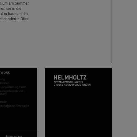
dt, um am Summer
en sie in die
bten hautnah die
 besonderen Blick
T WORK
hung
stration
projektleitung FAIR
eunigerbetrieb und -
klung
sation
schaftliche Netzwerke
Seitenanfang