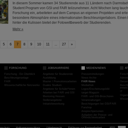
In diesem Sommer kamen 34 Studierende aus 11 Ländern nach Darmsta
Student Program von GSI und FAIR teilzunehmen. Acht Wochen lang taucht
Forschung ein, arbeiteten auf dem Campus an eigenen Projekten und erle
besondere Atmosphäre eines internationalen Beschleunigerlabors. Einen
hinter die Kulissen bietet der Fotowettbewerb der Studierenden.
Mehr »
5
6
7
8
9
10
11
...
27
»
FORSCHUNG
JOBS/KARRIERE
MEDIEN/NEWS
A
Forschung - Ein Überblick
Angebote für Studierende
Pressemitteilungen
Forsc
Beschleunigeranlage
Ausbildung
News-Archiv
Admini
FAIR
Master / Promotionsarbeiten
FAIR-News
Gesamt
Wissenschaftliche Netzwerke
Duales Studium
Mediathek
Beschl
entwic
Angebote für Schüler*innen
Logos/Erscheinungsbild
IT
Arbeiten bei FAIR und GSI
target-Magazin
Organi
Mentoring Hessen
FAIR- und GSI-Broschüren
Wissen
Stellenangebote
Veranstaltungen
Initiativbewerbung
Besichtigungen bei GSI/FAIR
Fanshop
Ansprechpersonen
Aufgaben der Presse- und
Öffentlichkeitsarbeit
enschutz
Haftungsausschluss
Urheberrecht
Erklärung zur Barrierefreiheit
9551