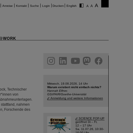
Anreise
Kontakt
Suche
Login
Drucken
English
@WORK
am
linkedin
youtube
helmholtz.social
facebook
Mittwoch, 19.08.2026, 14 Uhr
Warum existiert nicht einfach nichts?
rock, Technischer
Hannah Elfner,
r*innen von
GSI/FAIR/Goethe-Universität
Anmeldung und weitere Informationen
 Abnahmeunterlagen.
a stattfand, nahmen
en, Forschende des
SCIENCE POP-UP
geöffnet Di – Fr,
12 – 17 Uhr
Sa, 11.07.26, 10:30-
16:00 Uhr