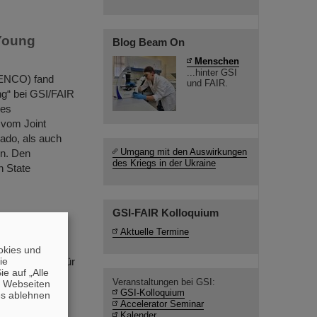
Young
Blog Beam On
Menschen
...hinter GSI
GENCO) fand
und FAIR.
g“ bei GSI/FAIR
des
 vom Joint
rado, als auch
Umgang mit den Auswirkungen
en. Den
des Kriegs in der Ukraine
n State
GSI-FAIR Kolloquium
Aktuelle Termine
/FAIR
okies und
die
sterin a. D. für
e auf „Alle
gemeinsam mit
Veranstaltungen bei GSI:
n Webseiten
SPD) GSI und
GSI-Kolloquium
es ablehnen
Accelerator Seminar
neuesten
Kalender