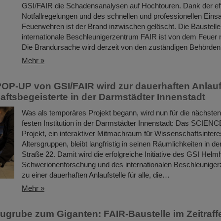
GSI/FAIR die Schadensanalysen auf Hochtouren. Dank der eff
Notfallregelungen und des schnellen und professionellen Eins
Feuerwehren ist der Brand inzwischen gelöscht. Die Baustelle 
internationale Beschleunigerzentrum FAIR ist von dem Feuer ni
Die Brandursache wird derzeit von den zuständigen Behörden 
Mehr »
P-UP von GSI/FAIR wird zur dauerhaften Anlaufs
ftsbegeisterte in der Darmstädter Innenstadt
Was als temporäres Projekt begann, wird nun für die nächsten
festen Institution in der Darmstädter Innenstadt: Das SCIE
Projekt, ein interaktiver Mitmachraum für Wissenschaftsinteres
Altersgruppen, bleibt langfristig in seinen Räumlichkeiten in d
Straße 22. Damit wird die erfolgreiche Initiative des GSI Helm
Schwerionenforschung und des internationalen Beschleunige
zu einer dauerhaften Anlaufstelle für alle, die…
Mehr »
ugrube zum Giganten: FAIR-Baustelle im Zeitraff