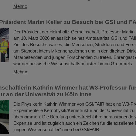
Mehr »
Präsident Martin Keller zu Besuch bei GSI und F
Der Präsident der Helmholtz-Gemeinschaft, Professor Martin 
am 10. März 2026 anlässlich seines Amtsantritts GSI und FAI
Ziel des Besuchs war es, die Menschen, Strukturen und Forsc
am Standort intensiv kennenzulernen und in den direkten Dial
Mitarbeitenden und jungen Forschenden zu treten. Ehrengast 
war der hessische Wissenschaftsminister Timon Gremmels.
Mehr »
schaftlerin Kathrin Wimmer hat W3-Professur fü
r an der Universität zu Köln inne
Die Physikerin Kathrin Wimmer von GSI/FAIR hat eine W3-Pro
Experimentelle Kernphysik/Kernstruktur an der Universität zu
übernommen. Die Berufung unterstreicht ihre herausragende 
Expertise und ist zugleich auch ein Zeichen für die exzellente
jungen Wissenschaftler*innen bei GSI/FAIR.