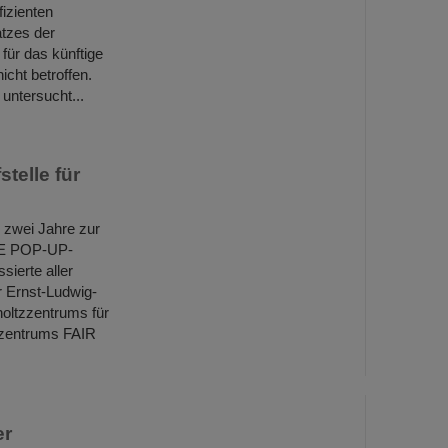
izienten
atzes der
für das künftige
cht betroffen.
untersucht...
telle für
 zwei Jahre zur
NCE POP-UP-
sierte aller
er Ernst-Ludwig-
holtzzentrums für
rzentrums FAIR
er