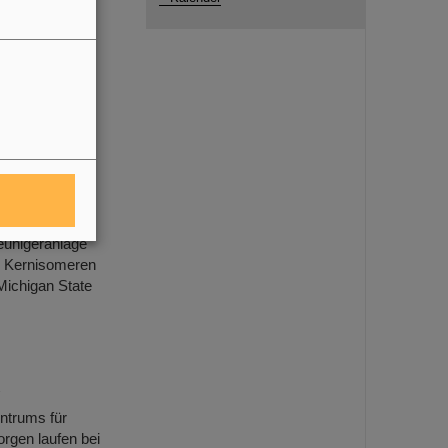
IR sowie die
ung neuer
GSI
bekannt für
uperschweren
: Das
eunigeranlage
on Kernisomeren
Michigan State
R
trums für
rgen laufen bei