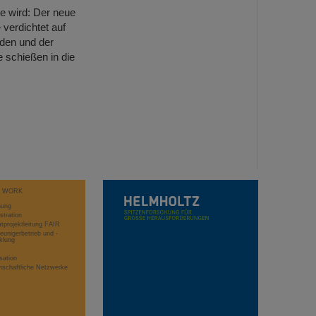
e wird: Der neue
 verdichtet auf
uden und der
schießen in die
T WORK
hung
stration
projektleitung FAIR
eunigerbetrieb und -
klung
sation
schaftliche Netzwerke