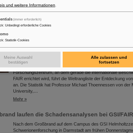
Entwicklungen in Forschung und Infrastruktur von GSI und FA
is und weitere Informationen
.
Maßnahmen nach dem Brandereignis.
Mehr »
entials
(immer erforderlich)
ck
:
Unbedingt erforderliche Cookies
 bei GSI/FAIR – Darmstadt führt bei der Entdeck
tomo
re
ck
:
Statistik-Cookies
Chemische Elemente, neue Isotope, kleinste Teilchen – das 
Helmholtzzentrum für Schwerionenforschung in Darmstadt ist 
Meine Auswahl
Alle zulassen und
seine Entdeckungen, unter anderem von insgesamt sechs s
bestätigen
fortsetzen
Elementen. Nun gibt es einen neuen Weltrekord zu vermelden
Forschungszentrum, an dem gerade die internationale Beschl
FAIR errichtet wird, führt die Weltrangliste der Entdeckung v
an. Die Statistik hat Professor Michael Thoennessen von der 
University,…
Mehr »
rand laufen die Schadensanalysen bei GSI/FAI
Nach dem Großbrand auf dem Campus des GSI Helmholtzzen
Schwerionenforschung in Darmstadt am frühen Donnerstagmo