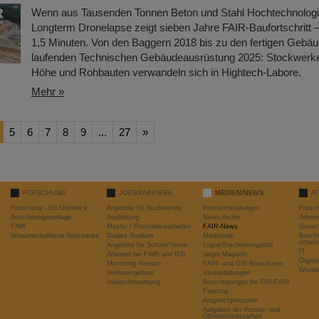
Wenn aus Tausenden Tonnen Beton und Stahl Hochtechnologi
Longterm Dronelapse zeigt sieben Jahre FAIR-Baufortschritt –
1,5 Minuten. Von den Baggern 2018 bis zu den fertigen Gebä
laufenden Technischen Gebäudeausrüstung 2025: Stockwerke 
Höhe und Rohbauten verwandeln sich in Hightech-Labore.​
Mehr »
5
6
7
8
9
...
27
»
FORSCHUNG
JOBS/KARRIERE
MEDIEN/NEWS
A
Forschung - Ein Überblick
Angebote für Studierende
Pressemitteilungen
Forsc
Beschleunigeranlage
Ausbildung
News-Archiv
Admini
FAIR
Master / Promotionsarbeiten
FAIR-News
Gesamt
Wissenschaftliche Netzwerke
Duales Studium
Mediathek
Beschl
entwic
Angebote für Schüler*innen
Logos/Erscheinungsbild
IT
Arbeiten bei FAIR und GSI
target-Magazin
Organi
Mentoring Hessen
FAIR- und GSI-Broschüren
Wissen
Stellenangebote
Veranstaltungen
Initiativbewerbung
Besichtigungen bei GSI/FAIR
Fanshop
Ansprechpersonen
Aufgaben der Presse- und
Öffentlichkeitsarbeit