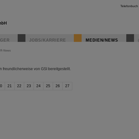
Telefonbuch
IGER
JOBS/KARRIERE
MEDIEN/NEWS
IR-News
instagr
freundlicherweise von GSI bereitgestellt.
0
21
22
23
24
25
26
27