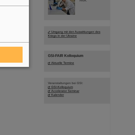
FAIR.
Umgang mit den Auswirkungen des
Kriegs in der Ukraine
GSI-FAIR Kolloquium
Aktuelle Termine
Veranstaltungen bei GSI:
GSI-Kolloquium
Accelerator Seminar
Kalender