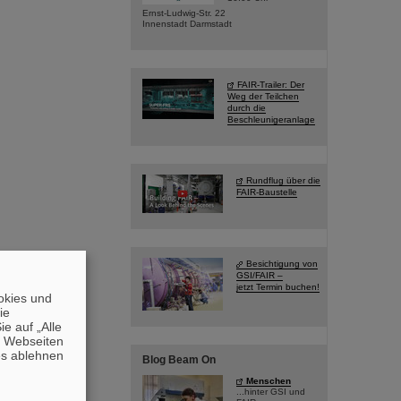
Ernst-Ludwig-Str. 22
Innenstadt Darmstadt
FAIR-Trailer: Der
Weg der Teilchen
durch die
Beschleunigeranlage
Rundflug über die
FAIR-Baustelle
Besichtigung von
GSI/FAIR –
jetzt Termin buchen!
okies und
die
e auf „Alle
n Webseiten
es ablehnen
Blog Beam On
Menschen
...hinter GSI und