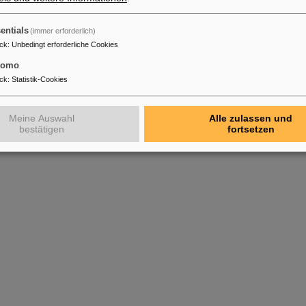
entials
(immer erforderlich)
ck
:
Unbedingt erforderliche Cookies
tomo
ck
:
Statistik-Cookies
Meine Auswahl
Alle zulassen und
bestätigen
fortsetzen