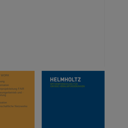
T WORK
hung
stration
projektleitung FAIR
eunigerbetrieb und -
klung
sation
schaftliche Netzwerke