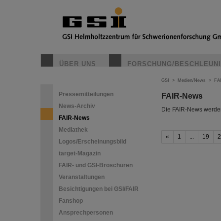
ÜBER UNS
FORSCHUNG/BESCHLEUN
GSI
>
Medien/News
>
FA
Pressemitteilungen
FAIR-News
News-Archiv
Die FAIR-News werden 
FAIR-News
Mediathek
«
1
...
19
2
Logos/Erscheinungsbild
target-Magazin
FAIR- und GSI-Broschüren
Veranstaltungen
Besichtigungen bei GSI/FAIR
Fanshop
Ansprechpersonen