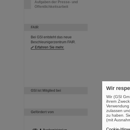
Aufgaben der Presse- und
Öffentlichkeitsarbeit
FAIR
Bei GSI entsteht das neue
Beschleunigerzentrum FAIR.
Erfahren Sie mehr.
Wir respe
GSI ist Mitglied bei
Wir (GSI Gmb
ihrem Zweck
Verwendung v
zulassen und
Gefördert von
zu haben. Si
(mit Ausnahm
Cookie-Hinwe