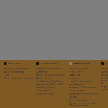
FORSCHUNG
JOBS/KARRIERE
MEDIEN/NEWS
A
Forschung - Ein Überblick
Angebote für Studierende
Pressemitteilungen
Forsc
Beschleunigeranlage
Ausbildung
News-Archiv
Admini
FAIR
Master / Promotionsarbeiten
FAIR-News
Gesamt
Wissenschaftliche Netzwerke
Duales Studium
Mediathek
Beschl
entwic
Angebote für Schüler*innen
Logos/Erscheinungsbild
IT
Arbeiten bei FAIR und GSI
target-Magazin
Organi
Mentoring Hessen
FAIR- und GSI-Broschüren
Wissen
Stellenangebote
Veranstaltungen
Initiativbewerbung
Besichtigungen bei GSI/FAIR
Fanshop
Ansprechpersonen
Aufgaben der Presse- und
Öffentlichkeitsarbeit