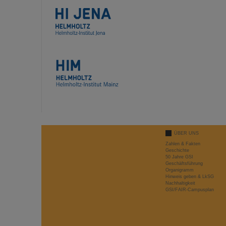
ÜBER UNS
Zahlen & Fakten
Geschichte
50 Jahre GSI
Geschäftsführung
Organigramm
Hinweis geben & LkSG
Nachhaltigkeit
GSI/FAIR-Campusplan