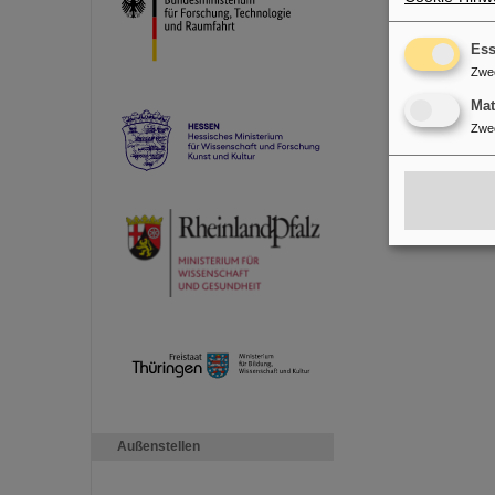
Ess
Zwe
Ma
Zwe
Außenstellen