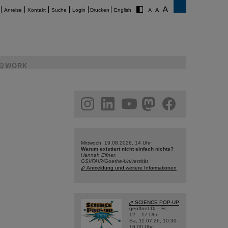
Anreise
Kontakt
Suche
Login
Drucken
English
@WORK
am
linkedin
youtube
helmholtz.social
facebook
Mittwoch, 19.08.2026, 14 Uhr
Warum existiert nicht einfach nichts?
Hannah Elfner,
GSI/FAIR/Goethe-Universität
Anmeldung und weitere Informationen
SCIENCE POP-UP
geöffnet Di – Fr,
12 – 17 Uhr
Sa, 11.07.26, 10:30-
16:00 Uhr