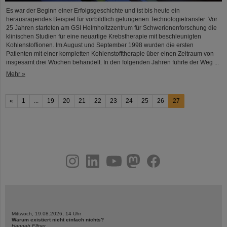
Es war der Beginn einer Erfolgsgeschichte und ist bis heute ein
herausragendes Beispiel für vorbildlich gelungenen Technologietransfer: Vor
25 Jahren starteten am GSI Helmholtzzentrum für Schwerionenforschung die
klinischen Studien für eine neuartige Krebstherapie mit beschleunigten
Kohlenstoffionen. Im August und September 1998 wurden die ersten
Patienten mit einer kompletten Kohlenstofftherapie über einen Zeitraum von
insgesamt drei Wochen behandelt. In den folgenden Jahren führte der Weg ...
Mehr »
«
1
...
19
20
21
22
23
24
25
26
27
instagram
linkedin
youtube
helmholtz.social
facebook
Mittwoch, 19.08.2026, 14 Uhr
Warum existiert nicht einfach nichts?
Hannah Elfner,