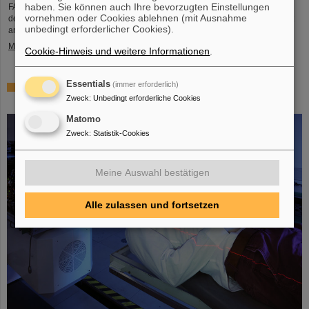
haben. Sie können auch Ihre bevorzugten Einstellungen
FAIR und GSI trauern um einen herausragenden Wissenschaftler und einen
vornehmen oder Cookies ablehnen (mit Ausnahme
der Wegbereiter für das FAIR-Projekt. Der indische Physiker Bikash Sinha ist
unbedingt erforderlicher Cookies).
am 11. August im Alter von 78 Jahren von uns gegangen.
Mehr »
Cookie-Hinweis und weitere Informationen
.
Essentials
(immer erforderlich)
25 Jahre Tumortherapie: Präzise Waffen im Kampf gegen
Zweck
:
Unbedingt erforderliche Cookies
den Krebs
Matomo
Zweck
:
Statistik-Cookies
Meine Auswahl bestätigen
Alle zulassen und fortsetzen