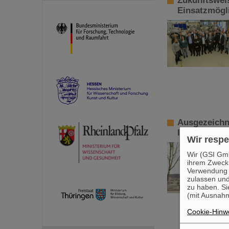
Zukunftswei
Einsatzmögl
Ausgezeichn
Institut Jena
Wir respe
Wir (GSI Gmb
ihrem Zweck
Verwendung v
zulassen und
zu haben. Si
(mit Ausnahm
Cookie-Hinwe