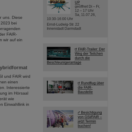
UP
geöffnet Di – Fr,
12 – 17 Uhr
Sa, 11.07.26,
er uns. Diese
10:30-16:00 Uhr
 2023 bei
Ernst-Ludwig-Str. 22
rvorragenden
Innenstadt Darmstadt
der FAIR-
n wir auf ein
FAIR-Trailer: Der
Weg der Teilchen
durch die
Beschleunigeranlage
Hybridformat
SI und FAIR wird
nnen einen
Rundflug über
n. Interessierte
die FAIR-
Baustelle
ung im Hörsaal
erät wie
n Einwahllink in
Besichtigung
von GSI/FAIR –
jetzt Termin
buchen!