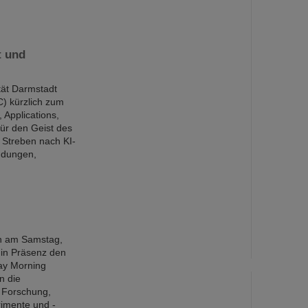
t und
tät Darmstadt
) kürzlich zum
 Applications,
ür den Geist des
 Streben nach KI-
ndungen,
n am Samstag,
in Präsenz den
ay Morning
n die
e Forschung,
rimente und -