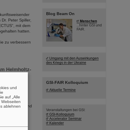
Blog Beam On
ukunftsweisender
r. Peter Spiller,
Menschen
NECTUS“, mit dem
...hinter GSI und
FAIR.
gehalten hatten.
ie zu verbessern
Umgang mit den Auswirkungen
des Kriegs in der Ukraine
am Helmholtz-
GSI-FAIR Kolloquium
mit einem
okies und
dt EXP!ANDER
Aktuelle Termine
die
öffneten Neubau
e auf „Alle
best architects
n Webseiten
en europaweit und
es ablehnen
Veranstaltungen bei GSI:
GSI-Kolloquium
Accelerator Seminar
Kalender