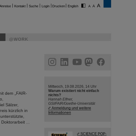
Anreise
Kontakt
Suche
Login
Drucken
English
@WORK
ram
linkedin
youtube
helmholtz.social
facebook
Mittwoch, 19.08.2026, 14 Uhr
Warum existiert nicht einfach
mit dem „FAIR-
nichts?
o,
Hannah Elfner,
GSI/FAIR/Goethe-Universität
el Sälzer,
Anmeldung und weitere
is kürzlich in
Informationen
unterstützte,
Doktorarbeit ...
SCIENCE POP-