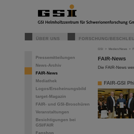
ÜBER UNS
FORSCHUNG/BESCHLE
GSI
>
Medien/News
>
Pressemitteilungen
FAIR-News
News-Archiv
Die FAIR-News werd
FAIR-News
Mediathek
FAIR-GSI Ph
Logos/Erscheinungsbild
target-Magazin
FAIR- und GSI-Broschüren
Veranstaltungen
Besichtigungen bei
GSI/FAIR
Fanshop