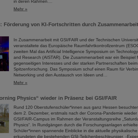
in deren Rahmen....
Mehr »
: Förderung von KI-Fortschritten durch Zusammenarbei
In Zusammenarbeit mit GSI/FAIR und der Technischen Universi
veranstaltete das Europäische Raumfahrtkontrollzentrum (ESOC
zweiten Mal das Artificial Intelligence Symposium on Technology,
and Research (AISTAR). Die Zusammenarbeit war ein Beispiel f
gegenseitigen Interesses und der starken Partnerschaften beim
Spitzenforschung. Das Symposium schuf einen Raum für Verbi
Networking und den Austausch von Ideen und…
Mehr »
orning Physics“ wieder in Präsenz bei GSI/FAIR
Rund 120 Oberstufenschüler*innen aus ganz Hessen besuchte
dem 2. Dezember, erstmals nach der Corona-Pandemie wieder 
GSI/FAIR-Campus im Rahmen der Veranstaltungsreihe „Saturd
Physics“. In Rundgängen durch die Forschungsanlagen erhielte
Schüler*innen spannende Einblicke in die aktuelle physikalisch
erkundeten die bestehenden GSI-Teilchenbeschleuniger, -Expe