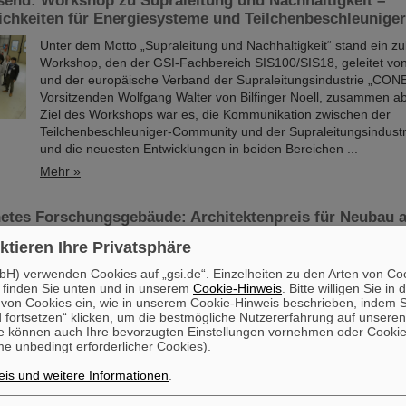
send: Workshop zu Supraleitung und Nachhaltigkeit –
ichkeiten für Energiesysteme und Teilchenbeschleuniger
Unter dem Motto „Supraleitung und Nachhaltigkeit“ stand ein z
Workshop, den der GSI-Fachbereich SIS100/SIS18, geleitet von D
und der europäische Verband der Supraleitungsindustrie „CO
Vorsitzenden Wolfgang Walter von Bilfinger Noell, zusammen ab
Ziel des Workshops war es, die Kommunikation zwischen der
Teilchenbeschleuniger-Community und der Supraleitungsindustr
und die neuesten Entwicklungen in beiden Bereichen ...
Mehr »
etes Forschungsgebäude: Architektenpreis für Neubau 
ktieren Ihre Privatsphäre
Das neue Forschungsgebäude des Helmholtz-Instituts Jena ist 
H) verwenden Cookies auf „gsi.de“. Einzelheiten zu den Arten von Co
Architektenpreis gekrönt worden: Das Büro „Osterwold°Schmi
 finden Sie unten und in unserem
Cookie-Hinweis
. Bitte willigen Sie in 
Architekten“ aus Weimar ist für den im vergangenen Winter er
on Cookies ein, wie in unserem Cookie-Hinweis beschrieben, indem Si
mit dem „best architects award 24“ ausgezeichnet worden. Der „
 fortsetzen“ klicken, um die bestmögliche Nutzererfahrung auf unsere
award“ zählt zu den renommiertesten Architekturauszeichnung
e können auch Ihre bevorzugten Einstellungen vornehmen oder Cooki
e unbedingt erforderlicher Cookies).
gilt als Gütesiegel für herausragende architektonische Leistung.
Mehr »
is und weitere Informationen
.