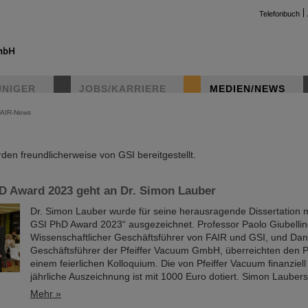
Telefonbuch
UNIGER
JOBS/KARRIERE
MEDIEN/NEWS
FAIR-News
instag
en freundlicherweise von GSI bereitgestellt.
D Award 2023 geht an Dr. Simon Lauber
Dr. Simon Lauber wurde für seine herausragende Dissertation 
GSI PhD Award 2023“ ausgezeichnet. Professor Paolo Giubellin
Wissenschaftlicher Geschäftsführer von FAIR und GSI, und Dani
Geschäftsführer der Pfeiffer Vacuum GmbH, überreichten den Pre
einem feierlichen Kolloquium. Die von Pfeiffer Vacuum finanziell 
jährliche Auszeichnung ist mit 1000 Euro dotiert. Simon Laubers 
Mehr »