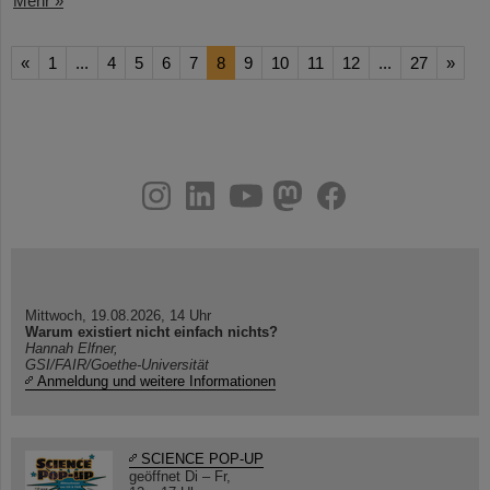
Mehr »
«
1
...
4
5
6
7
8
9
10
11
12
...
27
»
instagram
linkedin
youtube
helmholtz.social
facebook
Mittwoch, 19.08.2026, 14 Uhr
Warum existiert nicht einfach nichts?
Hannah Elfner,
GSI/FAIR/Goethe-Universität
Anmeldung und weitere Informationen
SCIENCE POP-UP
geöffnet Di – Fr,