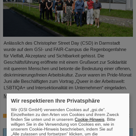
Anlässlich des Christopher Street Day (CSD) in Darmstadt
wurde auf dem GSI- und FAIR-Campus die Regenbogenfahne
für Vielfalt, Akzeptanz und Sichtbarkeit gehisst. Die
Geschäftsführung eröffnete mit einem Grußwort zur Solidarität
mit queeren Menschen und betonte die Bedeutung einer offenen,
diskriminierungsfreien Arbeitskultur. Zuvor waren im Pride-Monat
Juni alle Beschäftigten zum Vortrag „Queer in der Arbeitswelt:
LSBTIQA+ und Intersektionalität im Unternehmen“ eingeladen.
Mehr »
Wir respektieren Ihre Privatsphäre
Wir (GSI GmbH) verwenden Cookies auf „gsi.de“.
Einzelheiten zu den Arten von Cookies und ihrem Zweck
Open-Access-Buch „Hans Joachim Specht
finden Sie unten und in unserem
Cookie-Hinweis
. Bitte
– Scientist and Visionary“ erschienen
willigen Sie in die Verwendung von Cookies ein, wie in
unserem Cookie-Hinweis beschrieben, indem Sie auf
„Alle zulassen und fortsetzen“ klicken, um die