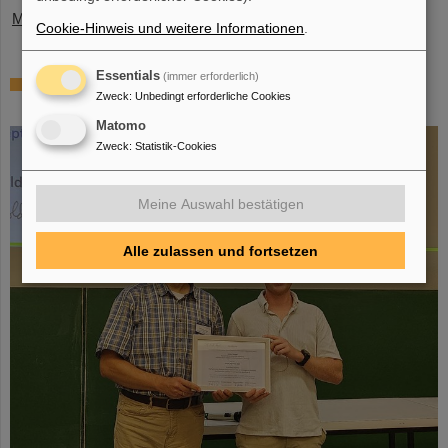
Mehr »
Cookie-Hinweis und weitere Informationen
.
Essentials
(immer erforderlich)
SPARC-Promotionspreis 2024 geht an Dr.
Zweck
:
Unbedingt erforderliche Cookies
Stefan Dickopf
Matomo
Zweck
:
Statistik-Cookies
Meine Auswahl bestätigen
Alle zulassen und fortsetzen