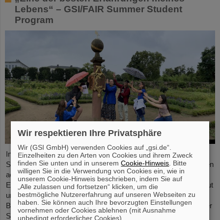
Lebens“ – GSI/FAIR Summer Student
Program
Wir respektieren Ihre Privatsphäre
Wir (GSI GmbH) verwenden Cookies auf „gsi.de“.
In diesem Jahr nahmen 31 Studierende aus 16 Ländern am
Einzelheiten zu den Arten von Cookies und ihrem Zweck
finden Sie unten und in unserem
Cookie-Hinweis
. Bitte
Summer Student Program bei GSI und FAIR teil. Sie verbrachten
willigen Sie in die Verwendung von Cookies ein, wie in
acht Wochen auf dem Campus, machten sich mit den
unserem Cookie-Hinweis beschrieben, indem Sie auf
Experimenten und Forschungsfeldern von GSI und FAIR vertraut
„Alle zulassen und fortsetzen“ klicken, um die
bestmögliche Nutzererfahrung auf unseren Webseiten zu
und tauchten in die Atmosphäre eines internationalen
haben. Sie können auch Ihre bevorzugten Einstellungen
Beschleunigerlabors ein. Einblicke bietet der Fotowettbewerb der
vornehmen oder Cookies ablehnen (mit Ausnahme
Summer Students.
unbedingt erforderlicher Cookies).