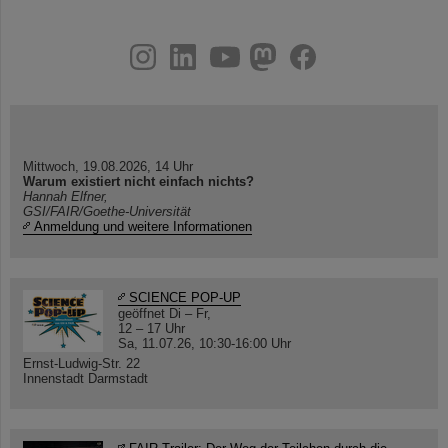
instagram
linkedin
youtube
helmholtz.social
facebook
Mittwoch, 19.08.2026, 14 Uhr
Warum existiert nicht einfach nichts?
Hannah Elfner,
GSI/FAIR/Goethe-Universität
Anmeldung und weitere Informationen
SCIENCE POP-UP
geöffnet Di – Fr,
12 – 17 Uhr
Sa, 11.07.26, 10:30-16:00 Uhr
Ernst-Ludwig-Str. 22
Innenstadt Darmstadt