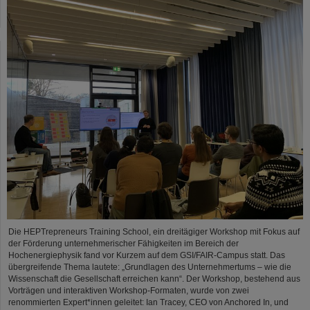
Die HEPTrepreneurs Training School, ein dreitägiger Workshop mit Fokus auf
der Förderung unternehmerischer Fähigkeiten im Bereich der
Hochenergiephysik fand vor Kurzem auf dem GSI/FAIR-Campus statt. Das
übergreifende Thema lautete: „Grundlagen des Unternehmertums – wie die
Wissenschaft die Gesellschaft erreichen kann“. Der Workshop, bestehend aus
Vorträgen und interaktiven Workshop-Formaten, wurde von zwei
renommierten Expert*innen geleitet: Ian Tracey, CEO von Anchored In, und