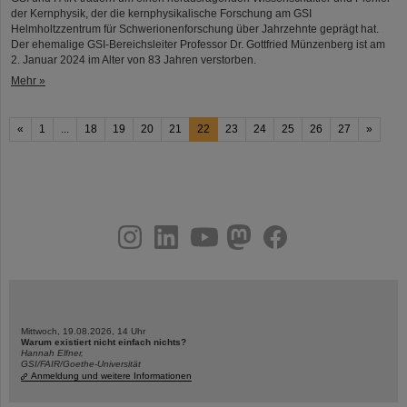
der Kernphysik, der die kernphysikalische Forschung am GSI
Helmholtzzentrum für Schwerionenforschung über Jahrzehnte geprägt hat.
Der ehemalige GSI-Bereichsleiter Professor Dr. Gottfried Münzenberg ist am
2. Januar 2024 im Alter von 83 Jahren verstorben.
Mehr »
«
1
...
18
19
20
21
22
23
24
25
26
27
»
instagram
linkedin
youtube
helmholtz.social
facebook
Mittwoch, 19.08.2026, 14 Uhr
Warum existiert nicht einfach nichts?
Hannah Elfner,
GSI/FAIR/Goethe-Universität
Anmeldung und weitere Informationen