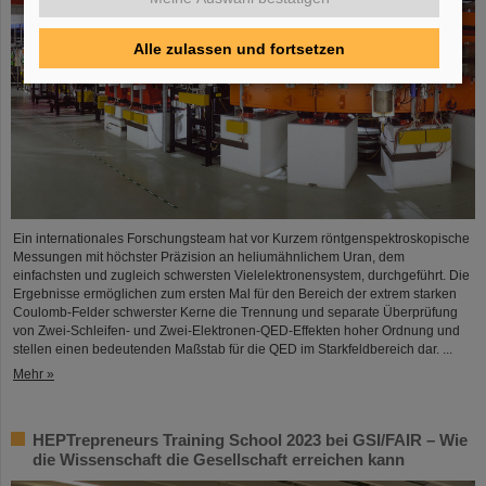
Alle zulassen und fortsetzen
Ein internationales Forschungsteam hat vor Kurzem röntgenspektroskopische
Messungen mit höchster Präzision an heliumähnlichem Uran, dem
einfachsten und zugleich schwersten Vielelektronensystem, durchgeführt. Die
Ergebnisse ermöglichen zum ersten Mal für den Bereich der extrem starken
Coulomb-Felder schwerster Kerne die Trennung und separate Überprüfung
von Zwei-Schleifen- und Zwei-Elektronen-QED-Effekten hoher Ordnung und
stellen einen bedeutenden Maßstab für die QED im Starkfeldbereich dar. ...
Mehr »
HEPTrepreneurs Training School 2023 bei GSI/FAIR – Wie
die Wissenschaft die Gesellschaft erreichen kann