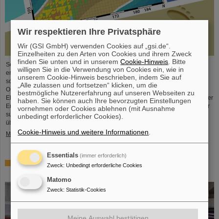
Wir respektieren Ihre Privatsphäre
Wir (GSI GmbH) verwenden Cookies auf „gsi.de“.
Einzelheiten zu den Arten von Cookies und ihrem Zweck
finden Sie unten und in unserem
Cookie-Hinweis
. Bitte
Seit der Jahrtausendwende wurden sechs neue chemische Elemente
willigen Sie in die Verwendung von Cookies ein, wie in
entdeckt und in das Periodensystem der Elemente, das Symbol der Chemie
unserem Cookie-Hinweis beschrieben, indem Sie auf
schlechthin, aufgenommen. Diese neuen Elemente haben hohe
„Alle zulassen und fortsetzen“ klicken, um die
Ordnungszahlen von bis zu 118 und sind deutlich schwerer als Uran, das
bestmögliche Nutzererfahrung auf unseren Webseiten zu
Element mit der höchsten Ordnungszahl (92), das in größeren Mengen auf der
haben. Sie können auch Ihre bevorzugten Einstellungen
Erde vorkommt. Dies wirft Fragen auf, unter anderem wie viele weitere dieser
vornehmen oder Cookies ablehnen (mit Ausnahme
superschweren Spezies noch auf ihre Entdeckung warten, wo – wenn
unbedingt erforderlicher Cookies).
überhaupt – eine ...
Cookie-Hinweis und weitere Informationen
.
Mehr »
Essentials
(immer erforderlich)
Überprüfung der Quantenelektrodynamik in extremen
Zweck
:
Unbedingt erforderliche Cookies
Feldern mit dem schwersten Zwei-Elektronen-Ion
Matomo
Zweck
:
Statistik-Cookies
Meine Auswahl bestätigen