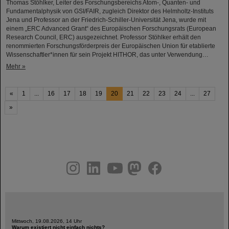
Thomas Stöhlker, Leiter des Forschungsbereichs Atom-, Quanten- und
Fundamentalphysik von GSI/FAIR, zugleich Direktor des Helmholtz-Instituts
Jena und Professor an der Friedrich-Schiller-Universität Jena, wurde mit
einem „ERC Advanced Grant“ des Europäischen Forschungsrats (European
Research Council, ERC) ausgezeichnet. Professor Stöhlker erhält den
renommierten Forschungsförderpreis der Europäischen Union für etablierte
Wissenschaftler*innen für sein Projekt HITHOR, das unter Verwendung…
Mehr »
«
1
...
16
17
18
19
20
21
22
23
24
...
27
»
instagram
linkedin
youtube
helmholtz.social
facebook
Mittwoch, 19.08.2026, 14 Uhr
Warum existiert nicht einfach nichts?