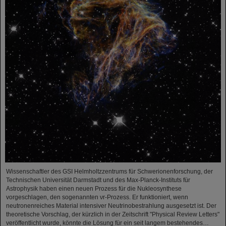
Wissenschaftler des GSI Helmholtzzentrums für Schwerionenforschung, der
Technischen Universität Darmstadt und des Max-Planck-Instituts für
Astrophysik haben einen neuen Prozess für die Nukleosynthese
vorgeschlagen, den sogenannten νr-Prozess. Er funktioniert, wenn
neutronenreiches Material intensiver Neutrinobestrahlung ausgesetzt ist. Der
theoretische Vorschlag, der kürzlich in der Zeitschrift "Physical Review Letters"
veröffentlicht wurde, könnte die Lösung für ein seit langem bestehendes…