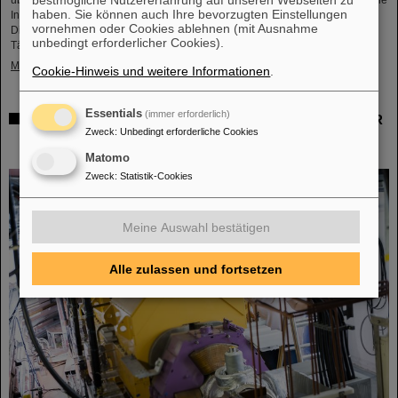
haben. Sie können auch Ihre bevorzugten Einstellungen
Infrastruktur sowie insbesondere über das Berufsangebot bei GSI und FAIR.
vornehmen oder Cookies ablehnen (mit Ausnahme
Die Mädchen nutzten den Girls’Day, um einen Einblick in die vielfältigen
unbedingt erforderlicher Cookies).
Tätigkeiten in einer internationalen Forschungseinrichtung…
Mehr »
Cookie-Hinweis und weitere Informationen
.
Essentials
(immer erforderlich)
Gemeinsam für die Krebsforschung: TRON und GSI/FAIR
Zweck
:
Unbedingt erforderliche Cookies
untersuchen Kombination von Schwerionentherapie und
mRNA-Impfstoff
Matomo
Zweck
:
Statistik-Cookies
Meine Auswahl bestätigen
Alle zulassen und fortsetzen