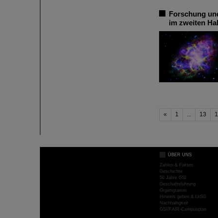
Forschung und
im zweiten Ha
«
1
...
13
1
ÜBER UNS
Zahlen & Fakten
Geschichte
50 Jahre GSI
Geschäftsführung
Organigramm
Hinweis geben & LkSG
Nachhaltigkeit
GSI/FAIR-Campusplan