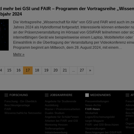
 mehr bei GSI und FAIR – Programm der Vortragsreihe „Wissens
lbjahr 2024
Die Vortragsreihe „Wissenschaft für Alle“ von GSI und FAIR wird auch im z
Jahres 2024 als Hybridformat fortgesetzt. Interessierte können entweder
an der Präsenzveranstaltung im Hörsaal von GSI/FAIR teilnehmen oder si
internetfähigen Gerät wie beispielsweise einem Laptop, Mobiltelefon oder 
Einwahllink in die Übertragung der Veranstaltung per Videokonferenz ein
Programm beginnt am Mittwoch, dem 28. August 2024, mit einem…
Mehr »
4
15
16
17
18
19
20
21
...
27
»
FORSCHUNG
JOBS/KARRIERE
MEDIEN/NEWS
A
Forschung - Ein Überblick
Angebote für Studierende
Pressemitteilungen
Forsc
Beschleunigeranlage
Ausbildung
News-Archiv
Admini
FAIR
Master / Promotionsarbeiten
FAIR-News
Gesamt
Wissenschaftliche Netzwerke
Duales Studium
Mediathek
Beschl
entwic
Angebote für Schüler*innen
Logos/Erscheinungsbild
IT
Arbeiten bei FAIR und GSI
target-Magazin
Organi
Mentoring Hessen
FAIR- und GSI-Broschüren
Wissen
Stellenangebote
Veranstaltungen
Initiativbewerbung
Besichtigungen bei GSI/FAIR