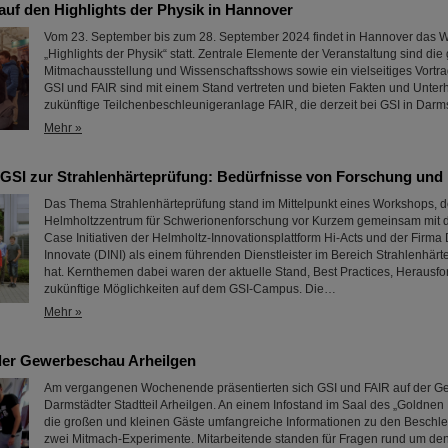
auf den Highlights der Physik in Hannover
Vom 23. September bis zum 28. September 2024 findet in Hannover das Wi
„Highlights der Physik“ statt. Zentrale Elemente der Veranstaltung sind die
Mitmachausstellung und Wissenschaftsshows sowie ein vielseitiges Vort
GSI und FAIR sind mit einem Stand vertreten und bieten Fakten und Unter
zukünftige Teilchenbeschleunigeranlage FAIR, die derzeit bei GSI in Darms
Mehr »
GSI zur Strahlenhärteprüfung: Bedürfnisse von Forschung und I
Das Thema Strahlenhärteprüfung stand im Mittelpunkt eines Workshops, 
Helmholtzzentrum für Schwerionenforschung vor Kurzem gemeinsam mit 
Case Initiativen der Helmholtz-Innovationsplattform Hi-Acts und der Firma
Innovate (DINI) als einem führenden Dienstleister im Bereich Strahlenhärt
hat. Kernthemen dabei waren der aktuelle Stand, Best Practices, Herausf
zukünftige Möglichkeiten auf dem GSI-Campus. Die…
Mehr »
der Gewerbeschau Arheilgen
Am vergangenen Wochenende präsentierten sich GSI und FAIR auf der 
Darmstädter Stadtteil Arheilgen. An einem Infostand im Saal des „Goldnen
die großen und kleinen Gäste umfangreiche Informationen zu den Beschl
zwei Mitmach-Experimente. Mitarbeitende standen für Fragen rund um de