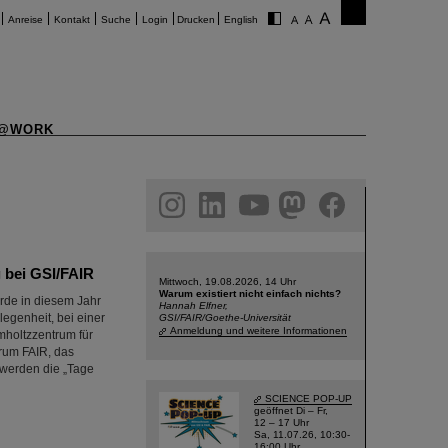
Anreise
Kontakt
Suche
Login
Drucken
English
@WORK
am
linkedin
youtube
helmholtz.social
facebook
g bei GSI/FAIR
Mittwoch, 19.08.2026, 14 Uhr
Warum existiert nicht einfach nichts?
urde in diesem Jahr
Hannah Elfner,
egenheit, bei einer
GSI/FAIR/Goethe-Universität
Anmeldung und weitere Informationen
mholtzzentrum für
rum FAIR, das
 werden die „Tage
SCIENCE POP-UP
geöffnet Di – Fr,
12 – 17 Uhr
Sa, 11.07.26, 10:30-
16:00 Uhr