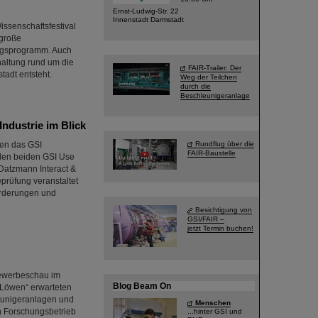
Ernst-Ludwig-Str. 22
Innenstadt Darmstadt
ssenschaftsfestival
 große
ragsprogramm. Auch
haltung rund um die
FAIR-Trailer: Der
tadt entsteht.
Weg der Teilchen
durch die
Beschleunigeranlage
ndustrie im Blick
den das GSI
Rundflug über die
FAIR-Baustelle
den beiden GSI Use
 Datzmann Interact &
eprüfung veranstaltet
orderungen und
Besichtigung von
GSI/FAIR –
jetzt Termin buchen!
Gewerbeschau im
Blog Beam On
 Löwen“ erwarteten
eunigeranlagen und
Menschen
n Forschungsbetrieb
...hinter GSI und