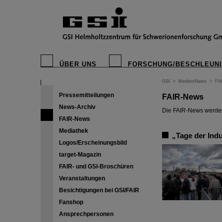
ÜBER UNS
FORSCHUNG/BESCHLEUN
GSI
>
Medien/News
>
FA
Pressemitteilungen
FAIR-News
News-Archiv
Die FAIR-News werden 
FAIR-News
Mediathek
„Tage der Ind
Logos/Erscheinungsbild
target-Magazin
FAIR- und GSI-Broschüren
Veranstaltungen
Besichtigungen bei GSI/FAIR
Fanshop
Ansprechpersonen