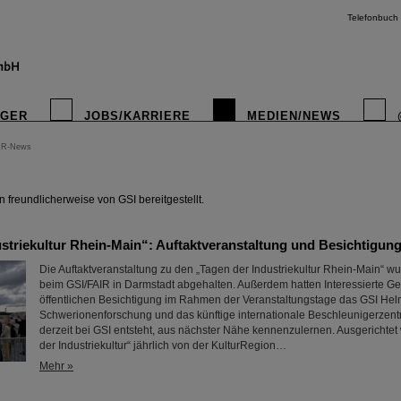
Telefonbuch
IGER
JOBS/KARRIERE
MEDIEN/NEWS
IR-News
instagr
freundlicherweise von GSI bereitgestellt.
ustriekultur Rhein-Main“: Auftaktveranstaltung und Besichtigun
Die Auftaktveranstaltung zu den „Tagen der Industriekultur Rhein-Main“ w
beim GSI/FAIR in Darmstadt abgehalten. Außerdem hatten Interessierte Gel
öffentlichen Besichtigung im Rahmen der Veranstaltungstage das GSI Hel
Schwerionenforschung und das künftige internationale Beschleunigerzent
derzeit bei GSI entsteht, aus nächster Nähe kennenzulernen. Ausgerichtet
der Industriekultur“ jährlich von der KulturRegion…
Mehr »