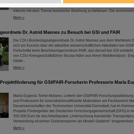
in diesem Jahr großes internationales Interesse auf sich. Aktuell haben 15
Nachwuchsforschende aus zehn Ländern in Darmstadt die einmalige Geleg
intensiv mit dem Thema kosmische Strahlung zu befassen. Die renommie
Mehr »
eordnete Dr. Astrid Mannes zu Besuch bei GSI und FAIR
Die CDU-Bundestagsabgeordnete Dr. Astrid Mannes aus dem Wahlkreis Da
sich vor Kurzem über die aktuellen wissenschaftlichen Aktivitäten bei GSI/
Fortschritte beim Beschleunigerzentrum FAIR, das derzeit bei GSI entsteht.
von CDU-Kreisgeschäftsführer Nicolai Adler aus ihrem Wahlkreisbüro. E
Gäste...
Mehr »
ojektförderung für GSI/FAIR-Forscherin Professorin María Eug
María Eugenia Toimil-Molares, Leiterin der GSI/FAIR-Forschungsabteilung
und Professorin für Ionenstrahlmodifizierte Materialien am Fachbereich Ma
Geowissenschaften der Technischen Universität Darmstadt, hat im Rah
Projekts Fördergelder der Deutschen Forschungsgemeinschaft (DFG) in H
350.000 Euro für das Arbeitspaket „Untersuchung transienter Transportpro
Verwendung einzelner Goldnanoporen als Modell-Systeme“ eingeworben..
Mehr »