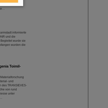
enheit, sich
rte…
rmstadt informierte
FAIR und die
 Begleitet wurde sie
mpfangen wurden die
enia Toimil-
 Materialforschung
terial- und
men des TRANSIEVES-
öhe von rund
zesse unter
..