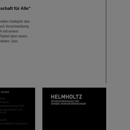
chaft für Alle“
weiten Halbjahr des
 nach Voranmeldung
ch mit einem
Tablet über einen
wählen. Das
T WORK
hung
stration
projektleitung FAIR
eunigerbetrieb und -
klung
sation
schaftliche Netzwerke