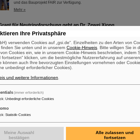
und das Bauprojekt FAIR zur Verfügung.
Mehr »
Grant für Neutrinoforschung geht an Dr. Zewei Xiong
ktieren Ihre Privatsphäre
Dr. Zewei Xiong wird mit dem renommierten ERC Starting Grant des Euro
Forschungsrats (European Research Council, ERC) ausgezeichnet. Das För
H) verwenden Cookies auf „gsi.de“. Einzelheiten zu den Arten von Co
der europaweit wichtigsten Forschungspreise, der sich an talentierte
 finden Sie unten und in unserem
Cookie-Hinweis
. Bitte willigen Sie in 
Nachwuchswissenschaftler*innen in einem frühen Karrierestadium richtet, u
on Cookies ein, wie in unserem Cookie-Hinweis beschrieben, indem Si
der Arbeitsgruppenleitung auszuschöpfen. Dr. Zewei Xiong ist derzeit als P
 fortsetzen“ klicken, um die bestmögliche Nutzererfahrung auf unsere
Abteilung Nukleare Astrophysik und Struktur des GSI Helmholtzzentrums ..
e können auch Ihre bevorzugten Einstellungen vornehmen oder Cooki
e unbedingt erforderlicher Cookies).
Mehr »
is und weitere Informationen
.
entials
(immer erforderlich)
ck
:
Unbedingt erforderliche Cookies
tomo
Fortbildung: ESA und FAIR veranstalten gemeinsame Summer S
ck
:
Statistik-Cookies
osmischer Strahlung
Die „ESA FAIR Space Radiation Summer School 2024“ geht in eine neue 
erstklassigen Ausbildungsprogramm und seiner hochkarätigen Expertise, 
Meine Auswahl
Alle zulassen und
globales Netzwerk, zieht das Fortbildungsangebot für Nachwuchswissensc
bestätigen
fortsetzen