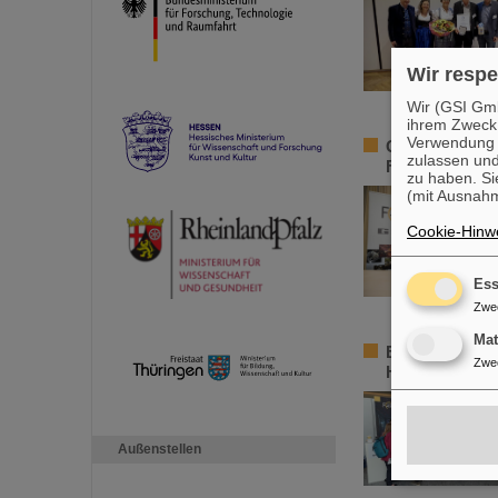
Wir respe
Wir (GSI Gmb
ihrem Zweck
Verwendung v
GSI/FAIR geht 
zulassen und
Forschungsinf
zu haben. Si
(mit Ausnahm
Cookie-Hinwe
Ess
Zwe
Ma
Element Hassi
Zwe
Hessischen La
Außenstellen