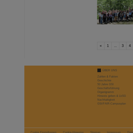
«
1
...
3
4
ÜBER UNS
Zahlen & Fakten
Geschichte
50 Jahre GSI
Geschäftsführung
Organigramm
Hinweis geben & LkSG
Nachhaltigkeit
GSI/FAIR-Campusplan
Cookie Einstellungen
Cookie-Hinweise
Sitemap
Impressum
Dat