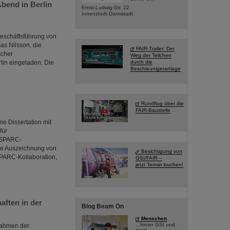
Abend in Berlin
Ernst-Ludwig-Str. 22
Innenstadt Darmstadt
Geschäftsführung von
as Nilsson, die
FAIR-Trailer: Der
scher
Weg der Teilchen
lin eingeladen. Die
durch die
Beschleunigeranlage
Rundflug über die
FAIR-Baustelle
e Dissertation mit
für
 SPARC-
die Auszeichnung von
Besichtigung von
SPARC-Kollaboration,
GSI/FAIR –
jetzt Termin buchen!
aften in der
Blog Beam On
Menschen
...hinter GSI und
Rahmen der