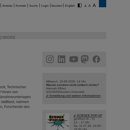
Anreise
Kontakt
Suche
Login
Drucken
English
@WORK
am
linkedin
youtube
helmholtz.social
facebook
Mittwoch, 19.08.2026, 14 Uhr
Warum existiert nicht einfach nichts?
rock, Technischer
Hannah Elfner,
r*innen von
GSI/FAIR/Goethe-Universität
Anmeldung und weitere Informationen
 Abnahmeunterlagen.
a stattfand, nahmen
en, Forschende des
SCIENCE POP-UP
geöffnet Di – Fr,
12 – 17 Uhr
Sa, 11.07.26, 10:30-
16:00 Uhr