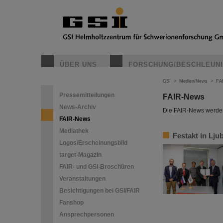
ÜBER UNS
FORSCHUNG/BESCHLEUN
GSI
>
Medien/News
>
FA
Pressemitteilungen
FAIR-News
News-Archiv
Die FAIR-News werden 
FAIR-News
Mediathek
Festakt in Lju
Logos/Erscheinungsbild
target-Magazin
FAIR- und GSI-Broschüren
Veranstaltungen
Besichtigungen bei GSI/FAIR
Fanshop
Ansprechpersonen