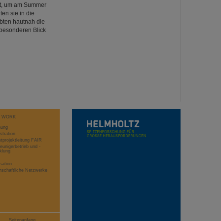
dt, um am Summer
en sie in die
bten hautnah die
 besonderen Blick
T WORK
hung
stration
projektleitung FAIR
eunigerbetrieb und -
klung
sation
schaftliche Netzwerke
Seitenanfang