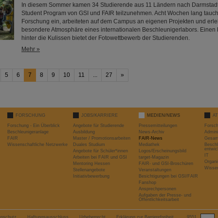
In diesem Sommer kamen 34 Studierende aus 11 Ländern nach Darmsta
Student Program von GSI und FAIR teilzunehmen. Acht Wochen lang taucht
Forschung ein, arbeiteten auf dem Campus an eigenen Projekten und erle
besondere Atmosphäre eines internationalen Beschleunigerlabors. Einen
hinter die Kulissen bietet der Fotowettbewerb der Studierenden.
Mehr »
5
6
7
8
9
10
11
...
27
»
FORSCHUNG
JOBS/KARRIERE
MEDIEN/NEWS
A
Forschung - Ein Überblick
Angebote für Studierende
Pressemitteilungen
Forsc
Beschleunigeranlage
Ausbildung
News-Archiv
Admini
FAIR
Master / Promotionsarbeiten
FAIR-News
Gesamt
Wissenschaftliche Netzwerke
Duales Studium
Mediathek
Beschl
entwic
Angebote für Schüler*innen
Logos/Erscheinungsbild
IT
Arbeiten bei FAIR und GSI
target-Magazin
Organi
Mentoring Hessen
FAIR- und GSI-Broschüren
Wissen
Stellenangebote
Veranstaltungen
Initiativbewerbung
Besichtigungen bei GSI/FAIR
Fanshop
Ansprechpersonen
Aufgaben der Presse- und
Öffentlichkeitsarbeit
enschutz
Haftungsausschluss
Urheberrecht
Erklärung zur Barrierefreiheit
9551