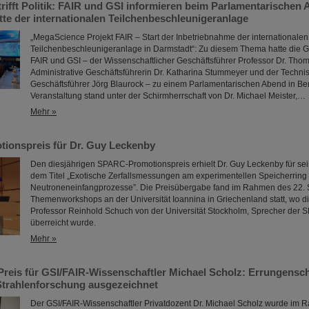
rifft Politik: FAIR und GSI informieren beim Parlamentarischen 
tte der internationalen Teilchenbeschleunigeranlage
„MegaScience Projekt FAIR – Start der Inbetriebnahme der internationalen
Teilchenbeschleunigeranlage in Darmstadt“: Zu diesem Thema hatte die 
FAIR und GSI – der Wissenschaftlicher Geschäftsführer Professor Dr. Thom
Administrative Geschäftsführerin Dr. Katharina Stummeyer und der Techni
Geschäftsführer Jörg Blaurock – zu einem Parlamentarischen Abend in Ber
Veranstaltung stand unter der Schirmherrschaft von Dr. Michael Meister,…
Mehr »
onspreis für Dr. Guy Leckenby
Den diesjährigen SPARC-Promotionspreis erhielt Dr. Guy Leckenby für sein
dem Titel „Exotische Zerfallsmessungen am experimentellen Speicherring 
Neutroneneinfangprozesse”. Die Preisübergabe fand im Rahmen des 22.
Themenworkshops an der Universität Ioannina in Griechenland statt, wo 
Professor Reinhold Schuch von der Universität Stockholm, Sprecher der 
überreicht wurde.
Mehr »
Preis für GSI/FAIR-Wissenschaftler Michael Scholz: Errungensch
Strahlenforschung ausgezeichnet
Der GSI/FAIR-Wissenschaftler Privatdozent Dr. Michael Scholz wurde im 