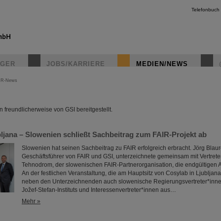
Telefonbuch
IGER
JOBS/KARRIERE
MEDIEN/NEWS
IR-News
instagr
freundlicherweise von GSI bereitgestellt.
bljana – Slowenien schließt Sachbeitrag zum FAIR-Projekt ab
Slowenien hat seinen Sachbeitrag zu FAIR erfolgreich erbracht. Jörg Blau
Geschäftsführer von FAIR und GSI, unterzeichnete gemeinsam mit Vertrete
Tehnodrom, der slowenischen FAIR-Partnerorganisation, die endgültigen
An der festlichen Veranstaltung, die am Hauptsitz von Cosylab in Ljubljan
neben den Unterzeichnenden auch slowenische Regierungsvertreter*inn
Jožef-Stefan-Instituts und Interessenvertreter*innen aus…
Mehr »