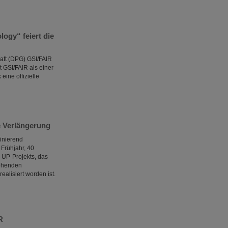
ogy“ feiert die
aft (DPG) GSI/FAIR
 GSI/FAIR als einer
ine offizielle
e Verlängerung
zinierend
Frühjahr, 40
-UP-Projekts, das
tehenden
alisiert worden ist.
R