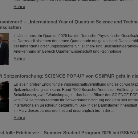
Mehr »
uantenort! – „International Year of Quantum Science and Technol
nschaften
Im Jubiläumsjahr Quantum2025 hat die Deutsche Physikalische Gesellsch
in Darmstadt als einen der neuen Quantenorte ausgezeichnet. Damit erhält
der führenden Forschungsstandorte für Teilchen- und Beschleunigerphysik e
Anerkennung im Bereich Quantenwissenschaft und -technologie.
Mehr »
ifft Spitzenforschung: SCIENCE POP-UP von GSI/FAIR geht in di
Es ist ein großer Erfolg für die Wissenschaftsvermittlung und zeigt, wie fas
Spitzenforschung sein kann: Rund 7000 Besucher*innen seit Eröffnung im 
Schulklassen, zwölf Workshoptage – das ist die Bilanz des SCIENCE-POP
vom GSI Helmholtzzentrum für Schwerionenforschung und dem hier ents
internationalen Beschleunigerzentrum FAIR in der Darmstädter Innenstadt re
Im März dieses Jahres eröffnet und ursprünglich bis in die ...
Mehr »
und tolle Erlebnisse – Summer Student Program 2025 bei GSI/FAI