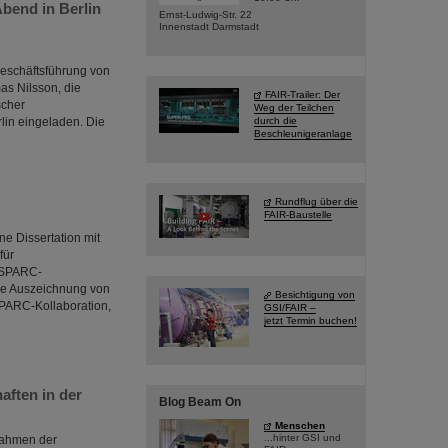
Abend in Berlin
Ernst-Ludwig-Str. 22
Innenstadt Darmstadt
Geschäftsführung von
as Nilsson, die
FAIR-Trailer: Der
scher
Weg der Teilchen
lin eingeladen. Die
durch die
Beschleunigeranlage
Rundflug über die
FAIR-Baustelle
e Dissertation mit
für
 SPARC-
die Auszeichnung von
Besichtigung von
SPARC-Kollaboration,
GSI/FAIR –
jetzt Termin buchen!
aften in der
Blog Beam On
Menschen
...hinter GSI und
Rahmen der