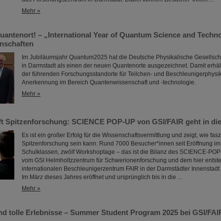
Mehr »
uantenort! – „International Year of Quantum Science and Technol
nschaften
Im Jubiläumsjahr Quantum2025 hat die Deutsche Physikalische Gesellsch
in Darmstadt als einen der neuen Quantenorte ausgezeichnet. Damit erhält
der führenden Forschungsstandorte für Teilchen- und Beschleunigerphysik e
Anerkennung im Bereich Quantenwissenschaft und -technologie.
Mehr »
ifft Spitzenforschung: SCIENCE POP-UP von GSI/FAIR geht in di
Es ist ein großer Erfolg für die Wissenschaftsvermittlung und zeigt, wie fas
Spitzenforschung sein kann: Rund 7000 Besucher*innen seit Eröffnung im 
Schulklassen, zwölf Workshoptage – das ist die Bilanz des SCIENCE-POP
vom GSI Helmholtzzentrum für Schwerionenforschung und dem hier ents
internationalen Beschleunigerzentrum FAIR in der Darmstädter Innenstadt re
Im März dieses Jahres eröffnet und ursprünglich bis in die ...
Mehr »
und tolle Erlebnisse – Summer Student Program 2025 bei GSI/FAI