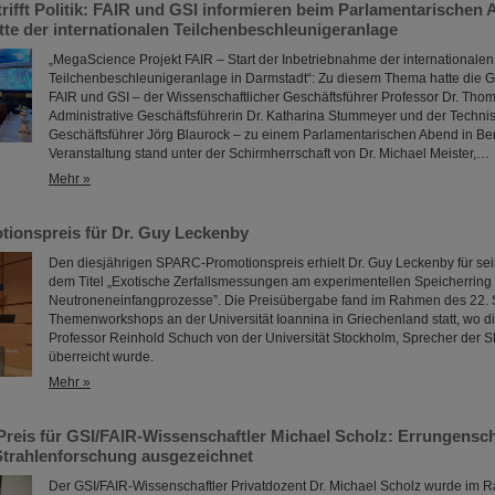
rifft Politik: FAIR und GSI informieren beim Parlamentarischen 
tte der internationalen Teilchenbeschleunigeranlage
„MegaScience Projekt FAIR – Start der Inbetriebnahme der internationalen
Teilchenbeschleunigeranlage in Darmstadt“: Zu diesem Thema hatte die 
FAIR und GSI – der Wissenschaftlicher Geschäftsführer Professor Dr. Thom
Administrative Geschäftsführerin Dr. Katharina Stummeyer und der Techni
Geschäftsführer Jörg Blaurock – zu einem Parlamentarischen Abend in Ber
Veranstaltung stand unter der Schirmherrschaft von Dr. Michael Meister,…
Mehr »
onspreis für Dr. Guy Leckenby
Den diesjährigen SPARC-Promotionspreis erhielt Dr. Guy Leckenby für sein
dem Titel „Exotische Zerfallsmessungen am experimentellen Speicherring 
Neutroneneinfangprozesse”. Die Preisübergabe fand im Rahmen des 22.
Themenworkshops an der Universität Ioannina in Griechenland statt, wo 
Professor Reinhold Schuch von der Universität Stockholm, Sprecher der 
überreicht wurde.
Mehr »
Preis für GSI/FAIR-Wissenschaftler Michael Scholz: Errungensch
Strahlenforschung ausgezeichnet
Der GSI/FAIR-Wissenschaftler Privatdozent Dr. Michael Scholz wurde im 