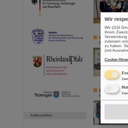
Wir respe
Wir (GSI Gmb
ihrem Zweck
Verwendung v
GSI/FAIR geht 
zulassen und
Forschungsinf
zu haben. Si
(mit Ausnahm
Cookie-Hinwe
Ess
Zwe
Ma
Element Hassi
Zwe
Hessischen La
Außenstellen