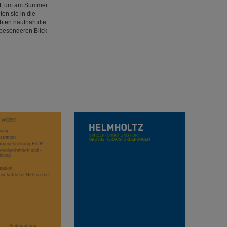
dt, um am Summer
en sie in die
bten hautnah die
 besonderen Blick
T WORK
hung
stration
projektleitung FAIR
eunigerbetrieb und -
klung
sation
schaftliche Netzwerke
Seitenanfang