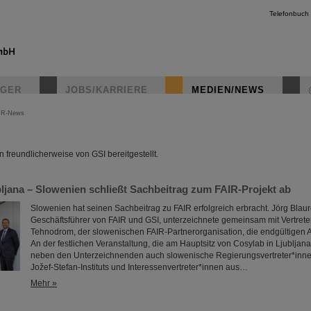
Telefonbuch
IGER
JOBS/KARRIERE
MEDIEN/NEWS
IR-News
instagr
freundlicherweise von GSI bereitgestellt.
bljana – Slowenien schließt Sachbeitrag zum FAIR-Projekt ab
Slowenien hat seinen Sachbeitrag zu FAIR erfolgreich erbracht. Jörg Blau
Geschäftsführer von FAIR und GSI, unterzeichnete gemeinsam mit Vertrete
Tehnodrom, der slowenischen FAIR-Partnerorganisation, die endgültigen
An der festlichen Veranstaltung, die am Hauptsitz von Cosylab in Ljubljan
neben den Unterzeichnenden auch slowenische Regierungsvertreter*inn
Jožef-Stefan-Instituts und Interessenvertreter*innen aus…
Mehr »