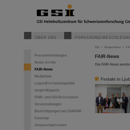
ÜBER UNS
FORSCHUNG/BESCHLEUN
GSI
>
Medien/News
>
FA
Pressemitteilungen
FAIR-News
News-Archiv
Die FAIR-News werden 
FAIR-News
Mediathek
Festakt in Lju
Logos/Erscheinungsbild
target-Magazin
FAIR- und GSI-Broschüren
Veranstaltungen
Besichtigungen bei GSI/FAIR
Fanshop
Ansprechpersonen