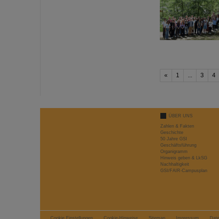
«
1
...
3
4
ÜBER UNS
Zahlen & Fakten
Geschichte
50 Jahre GSI
Geschäftsführung
Organigramm
Hinweis geben & LkSG
Nachhaltigkeit
GSI/FAIR-Campusplan
Cookie Einstellungen
Cookie-Hinweise
Sitemap
Impressum
Dat