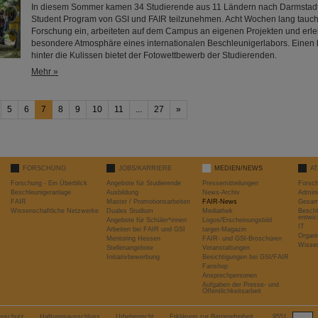
In diesem Sommer kamen 34 Studierende aus 11 Ländern nach Darmsta
Student Program von GSI und FAIR teilzunehmen. Acht Wochen lang taucht
Forschung ein, arbeiteten auf dem Campus an eigenen Projekten und erle
besondere Atmosphäre eines internationalen Beschleunigerlabors. Einen
hinter die Kulissen bietet der Fotowettbewerb der Studierenden.
Mehr »
5
6
7
8
9
10
11
...
27
»
FORSCHUNG
JOBS/KARRIERE
MEDIEN/NEWS
A
Forschung - Ein Überblick
Angebote für Studierende
Pressemitteilungen
Forsc
Beschleunigeranlage
Ausbildung
News-Archiv
Admini
FAIR
Master / Promotionsarbeiten
FAIR-News
Gesamt
Wissenschaftliche Netzwerke
Duales Studium
Mediathek
Beschl
entwic
Angebote für Schüler*innen
Logos/Erscheinungsbild
IT
Arbeiten bei FAIR und GSI
target-Magazin
Organi
Mentoring Hessen
FAIR- und GSI-Broschüren
Wissen
Stellenangebote
Veranstaltungen
Initiativbewerbung
Besichtigungen bei GSI/FAIR
Fanshop
Ansprechpersonen
Aufgaben der Presse- und
Öffentlichkeitsarbeit
enschutz
Haftungsausschluss
Urheberrecht
Erklärung zur Barrierefreiheit
9551