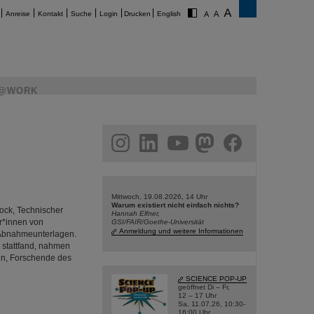
Anreise
Kontakt
Suche
Login
Drucken
English
@WORK
am
linkedin
youtube
helmholtz.social
facebook
Mittwoch, 19.08.2026, 14 Uhr
Warum existiert nicht einfach nichts?
rock, Technischer
Hannah Elfner,
r*innen von
GSI/FAIR/Goethe-Universität
Anmeldung und weitere Informationen
 Abnahmeunterlagen.
a stattfand, nahmen
en, Forschende des
SCIENCE POP-UP
geöffnet Di – Fr,
12 – 17 Uhr
Sa, 11.07.26, 10:30-
16:00 Uhr