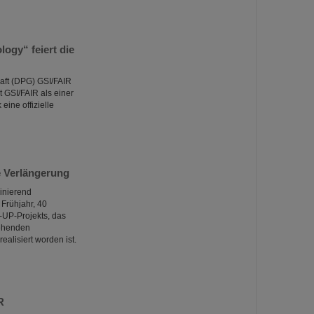
ogy“ feiert die
aft (DPG) GSI/FAIR
 GSI/FAIR als einer
ine offizielle
e Verlängerung
zinierend
Frühjahr, 40
-UP-Projekts, das
tehenden
alisiert worden ist.
R