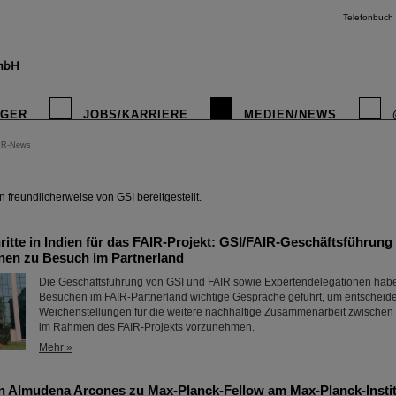
Telefonbuch
IGER
JOBS/KARRIERE
MEDIEN/NEWS
IR-News
instagr
freundlicherweise von GSI bereitgestellt.
itte in Indien für das FAIR-Projekt: GSI/FAIR-Geschäftsführung
nen zu Besuch im Partnerland
Die Geschäftsführung von GSI und FAIR sowie Expertendelegationen habe
Besuchen im FAIR-Partnerland wichtige Gespräche geführt, um entscheid
Weichenstellungen für die weitere nachhaltige Zusammenarbeit zwischen
im Rahmen des FAIR-Projekts vorzunehmen.
Mehr »
n Almudena Arcones zu Max-Planck-Fellow am Max-Planck-Instit