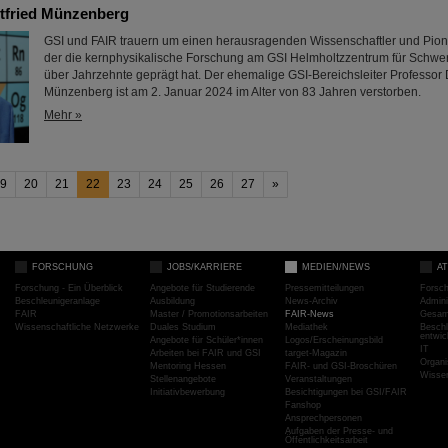
tfried Münzenberg
GSI und FAIR trauern um einen herausragenden Wissenschaftler und Pioni
der die kernphysikalische Forschung am GSI Helmholtzzentrum für Schwe
über Jahrzehnte geprägt hat. Der ehemalige GSI-Bereichsleiter Professor D
Münzenberg ist am 2. Januar 2024 im Alter von 83 Jahren verstorben.
Mehr »
9
20
21
22
23
24
25
26
27
»
FORSCHUNG
JOBS/KARRIERE
MEDIEN/NEWS
A
Forschung - Ein Überblick
Angebote für Studierende
Pressemitteilungen
Forsc
Beschleunigeranlage
Ausbildung
News-Archiv
Admini
FAIR
Master / Promotionsarbeiten
FAIR-News
Gesamt
Wissenschaftliche Netzwerke
Duales Studium
Mediathek
Beschl
entwic
Angebote für Schüler*innen
Logos/Erscheinungsbild
IT
Arbeiten bei FAIR und GSI
target-Magazin
Organi
Mentoring Hessen
FAIR- und GSI-Broschüren
Wissen
Stellenangebote
Veranstaltungen
Initiativbewerbung
Besichtigungen bei GSI/FAIR
Fanshop
Ansprechpersonen
Aufgaben der Presse- und
Öffentlichkeitsarbeit