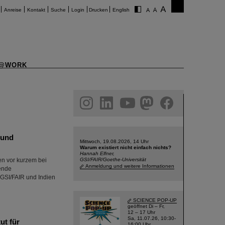
Anreise
Kontakt
Suche
Login
Drucken
English
@WORK
am
linkedin
youtube
helmholtz.social
facebook
 und
Mittwoch, 19.08.2026, 14 Uhr
Warum existiert nicht einfach nichts?
Hannah Elfner,
n vor kurzem bei
GSI/FAIR/Goethe-Universität
Anmeldung und weitere Informationen
ende
 GSI/FAIR und Indien
SCIENCE POP-UP
geöffnet Di – Fr,
12 – 17 Uhr
Sa, 11.07.26, 10:30-
ut für
16:00 Uhr