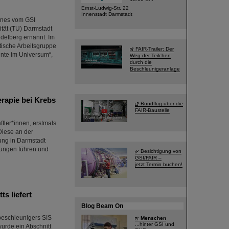
Ernst-Ludwig-Str. 22
Innenstadt Darmstadt
ones vom GSI
tät (TU) Darmstadt
idelberg ernannt. Im
tische Arbeitsgruppe
FAIR-Trailer: Der
nte im Universum“,
Weg der Teilchen
durch die
Beschleunigeranlage
rapie bei Krebs
Rundflug über die
FAIR-Baustelle
tler*innen, erstmals
Diese an der
ung in Darmstadt
lungen führen und
Besichtigung von
GSI/FAIR –
jetzt Termin buchen!
s liefert
Blog Beam On
beschleunigers SIS
Menschen
...hinter GSI und
urde ein Abschnitt