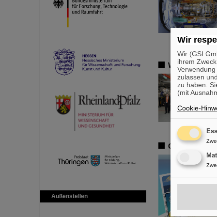
Wir respe
Wir (GSI Gmb
ihrem Zweck
Wissenschafts
Verwendung v
zulassen und
zu haben. Si
(mit Ausnahm
Cookie-Hinwe
Ess
Zwe
Grüße von der
Ma
Zwe
Außenstellen