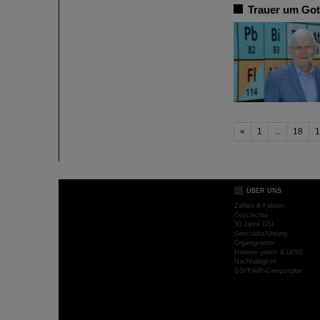
Trauer um Got
«
1
...
18
1
ÜBER UNS
Zahlen & Fakten
Geschichte
50 Jahre GSI
Geschäftsführung
Organigramm
Hinweis geben & LkSG
Nachhaltigkeit
GSI/FAIR-Campusplan