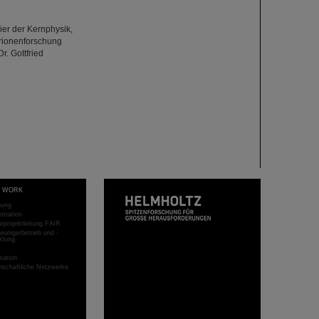
er der Kernphysik,
rionenforschung
r. Gottfried
T WORK
hung
stration
projektleitung FAIR
eunigerbetrieb und -
klung
sation
schaftliche Netzwerke