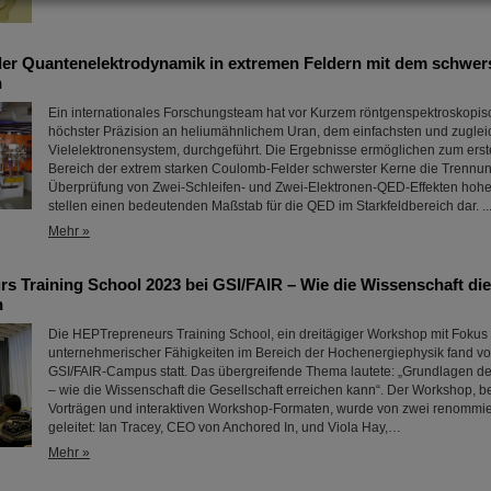
er Quantenelektrodynamik in extremen Feldern mit dem schwer
n
Ein internationales Forschungsteam hat vor Kurzem röntgenspektroskopi
höchster Präzision an heliumähnlichem Uran, dem einfachsten und zuglei
Vielelektronensystem, durchgeführt. Die Ergebnisse ermöglichen zum erst
Bereich der extrem starken Coulomb-Felder schwerster Kerne die Trennu
Überprüfung von Zwei-Schleifen- und Zwei-Elektronen-QED-Effekten hoh
stellen einen bedeutenden Maßstab für die QED im Starkfeldbereich dar. ..
Mehr »
s Training School 2023 bei GSI/FAIR – Wie die Wissenschaft die
n
Die HEPTrepreneurs Training School, ein dreitägiger Workshop mit Fokus
unternehmerischer Fähigkeiten im Bereich der Hochenergiephysik fand v
GSI/FAIR-Campus statt. Das übergreifende Thema lautete: „Grundlagen 
– wie die Wissenschaft die Gesellschaft erreichen kann“. Der Workshop, 
Vorträgen und interaktiven Workshop-Formaten, wurde von zwei renommie
geleitet: Ian Tracey, CEO von Anchored In, und Viola Hay,…
Mehr »