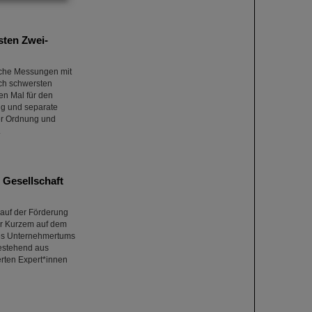
sten Zwei-
sche Messungen mit
ch schwersten
en Mal für den
ng und separate
er Ordnung und
.
 Gesellschaft
 auf der Förderung
or Kurzem auf dem
des Unternehmertums
bestehend aus
rten Expert*innen