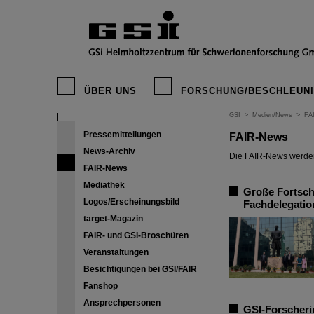
ÜBER UNS
FORSCHUNG/BESCHLEUN
GSI
>
Medien/News
>
FA
Pressemitteilungen
FAIR-News
News-Archiv
Die FAIR-News werden 
FAIR-News
Mediathek
Große Fortschr
Logos/Erscheinungsbild
Fachdelegatio
target-Magazin
FAIR- und GSI-Broschüren
Veranstaltungen
Besichtigungen bei GSI/FAIR
Fanshop
Ansprechpersonen
GSI-Forscheri