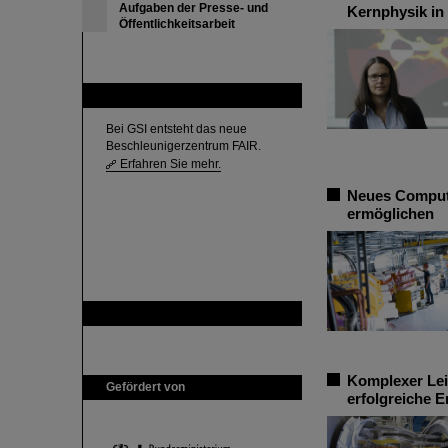
Aufgaben der Presse- und
Kernphysik in
Öffentlichkeitsarbeit
FAIR
Bei GSI entsteht das neue
Beschleunigerzentrum FAIR.
Erfahren Sie mehr.
Neues Compute
ermöglichen
GSI ist Mitglied bei
Komplexer Leis
Gefördert von
erfolgreiche 