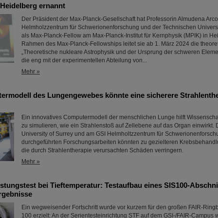
 Heidelberg ernannt
Der Präsident der Max-Planck-Gesellschaft hat Professorin Almudena Arc
Helmholzzentrum für Schwerionenforschung und der Technischen Universi
als Max-Planck-Fellow am Max-Planck-Institut für Kernphysik (MPIK) in He
Rahmen des Max-Planck-Fellowships leitet sie ab 1. März 2024 die theore
„Theoretische nukleare Astrophysik und der Ursprung der schweren Eleme
die eng mit der experimentellen Abteilung von...
Mehr »
rmodell des Lungengewebes könnte eine sicherere Strahlenthe
Ein innovatives Computermodell der menschlichen Lunge hilft Wissenschaf
zu simulieren, wie ein Strahlenstoß auf Zellebene auf das Organ einwirkt. 
University of Surrey und am GSI Helmholtzzentrum für Schwerionenforsch
durchgeführten Forschungsarbeiten könnten zu gezielteren Krebsbehand
die durch Strahlentherapie verursachten Schäden verringern.
Mehr »
tungstest bei Tieftemperatur: Testaufbau eines SIS100-Abschnitt
Ergebnisse
Ein wegweisender Fortschritt wurde vor kurzem für den großen FAIR-Ring
100 erzielt: An der Serientesteinrichtung STF auf dem GSI-/FAIR-Campus w