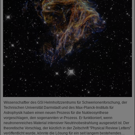
Wissenschaftler des GSI Helmholtzzentrums für Schwerionenforschung, der
Technischen Universität Darmstadt und des Max-Planck-Instituts für
Astrophysik haben einen neuen Prozess für die Nukleosynthese
vorgeschlagen, den sogenannten νr-Prozess. Er funktioniert, wenn
neutronenreiches Material intensiver Neutrinobestrahlung ausgesetzt ist. Der
theoretische Vorschlag, der kürzlich in der Zeitschrift "Physical Review Letters"
veröffentlicht wurde, könnte die Lösung für ein seit langem bestehendes…