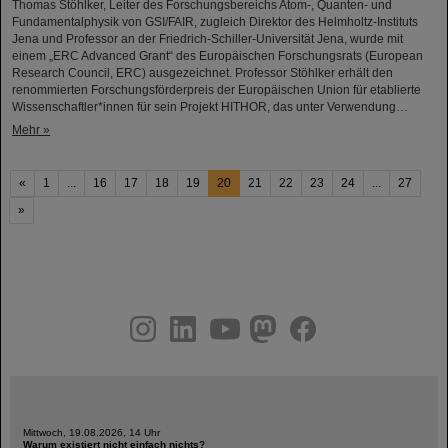
Thomas Stöhlker, Leiter des Forschungsbereichs Atom-, Quanten- und
Fundamentalphysik von GSI/FAIR, zugleich Direktor des Helmholtz-Instituts
Jena und Professor an der Friedrich-Schiller-Universität Jena, wurde mit
einem „ERC Advanced Grant“ des Europäischen Forschungsrats (European
Research Council, ERC) ausgezeichnet. Professor Stöhlker erhält den
renommierten Forschungsförderpreis der Europäischen Union für etablierte
Wissenschaftler*innen für sein Projekt HITHOR, das unter Verwendung…
Mehr »
«
1
...
16
17
18
19
20
21
22
23
24
...
27
»
instagram
linkedin
youtube
helmholtz.social
facebook
Mittwoch, 19.08.2026, 14 Uhr
Warum existiert nicht einfach nichts?