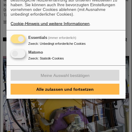
haben. Sie können auch Ihre bevorzugten Einstellungen
Infrastruktur sowie insbesondere über das Berufsangebot bei GSI und FAIR.
vornehmen oder Cookies ablehnen (mit Ausnahme
Die Mädchen nutzten den Girls’Day, um einen Einblick in die vielfältigen
unbedingt erforderlicher Cookies).
Tätigkeiten in einer internationalen Forschungseinrichtung…
Mehr »
Cookie-Hinweis und weitere Informationen
.
Essentials
(immer erforderlich)
Gemeinsam für die Krebsforschung: TRON und GSI/FAIR
Zweck
:
Unbedingt erforderliche Cookies
untersuchen Kombination von Schwerionentherapie und
mRNA-Impfstoff
Matomo
Zweck
:
Statistik-Cookies
Meine Auswahl bestätigen
Alle zulassen und fortsetzen