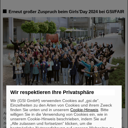
Erneut großer Zuspruch beim Girls’Day 2024 bei GSI/FAIR
Wir respektieren Ihre Privatsphäre
Wir (GSI GmbH) verwenden Cookies auf „gsi.de“.
Einzelheiten zu den Arten von Cookies und ihrem Zweck
finden Sie unten und in unserem
Cookie-Hinweis
. Bitte
Auch im Jahr 2024 erfreute sich der bundesweite Aktionstag Girls’Day bei
willigen Sie in die Verwendung von Cookies ein, wie in
GSI/FAIR wieder großer Nachfrage. Dieses Mal nahmen 68 Mädchen im Alter
unserem Cookie-Hinweis beschrieben, indem Sie auf
„Alle zulassen und fortsetzen“ klicken, um die
zwischen elf und 17 Jahren an der Veranstaltung teil und informierten sich
bestmögliche Nutzererfahrung auf unseren Webseiten zu
über die Beschleunigeranlagen und Experimente, über die Forschung und die