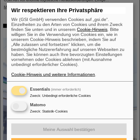
GSI/FAIR vor enorme logistische Herausforderungen. Einige…
Mehr »
Wir respektieren Ihre Privatsphäre
Wir (GSI GmbH) verwenden Cookies auf „gsi.de“.
Einzelheiten zu den Arten von Cookies und ihrem Zweck
Erfolgreiches Experiment mit FAIR-Detektor in Japan –
finden Sie unten und in unserem
Cookie-Hinweis
. Bitte
Erstmalige Messung des Kerns Sauerstoff-28
willigen Sie in die Verwendung von Cookies ein, wie in
unserem Cookie-Hinweis beschrieben, indem Sie auf
„Alle zulassen und fortsetzen“ klicken, um die
bestmögliche Nutzererfahrung auf unseren Webseiten zu
haben. Sie können auch Ihre bevorzugten Einstellungen
vornehmen oder Cookies ablehnen (mit Ausnahme
unbedingt erforderlicher Cookies).
Cookie-Hinweis und weitere Informationen
.
Essentials
(immer erforderlich)
Zweck
:
Unbedingt erforderliche Cookies
Matomo
Zweck
:
Statistik-Cookies
Meine Auswahl bestätigen