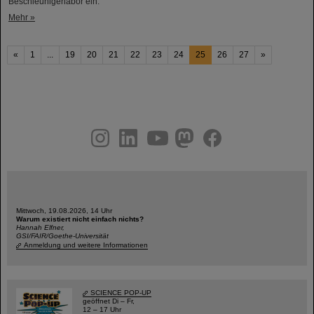
Beschleunigerlabor ein.
Mehr »
«
1
...
19
20
21
22
23
24
25
26
27
»
instagram
linkedin
youtube
helmholtz.social
facebook
Mittwoch, 19.08.2026, 14 Uhr
Warum existiert nicht einfach nichts?
Hannah Elfner,
GSI/FAIR/Goethe-Universität
Anmeldung und weitere Informationen
SCIENCE POP-UP
geöffnet Di – Fr,
12 – 17 Uhr